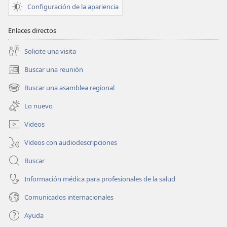
Configuración de la apariencia
Enlaces directos
Solicite una visita
Buscar una reunión
(abre
una
Buscar una asamblea regional
(abre
nueva
una
ventana)
Lo nuevo
nueva
ventana)
Videos
Videos con audiodescripciones
Buscar
Información médica para profesionales de la salud
Comunicados internacionales
Ayuda