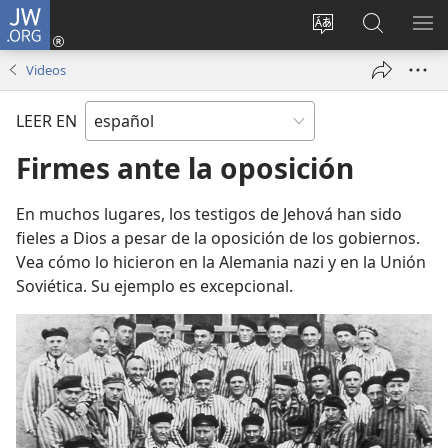
JW.ORG
Iniciar
sesión
Cambiar
Búsqueda
MO
(abre
idioma
en
ME
Videos
una
del sitio
jw.org
nueva
LEER EN
ventana)
Firmes ante la oposición
En muchos lugares, los testigos de Jehová han sido
fieles a Dios a pesar de la oposición de los gobiernos.
Vea cómo lo hicieron en la Alemania nazi y en la Unión
Soviética. Su ejemplo es excepcional.