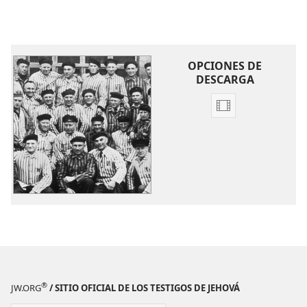
OPCIONES DE
DESCARGA
Opciones
de
descarga
de
video
Firmes
ante
la
oposición
®
JW.ORG
/ SITIO OFICIAL DE LOS TESTIGOS DE JEHOVÁ