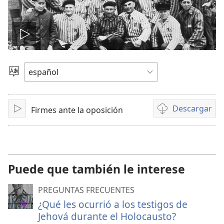
Reproducir
video
Elegir
idioma
Descargar
Firmes ante la oposición
Reproducir
Opciones
de
descarga
de
video
Puede que también le interese
PREGUNTAS FRECUENTES
¿Qué les ocurrió a los testigos de
Jehová durante el Holocausto?