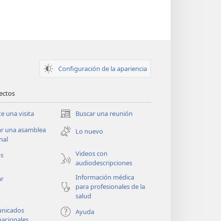
Configuración de la apariencia
rectos
te una visita
Buscar una reunión
(abre
una
ar una asamblea
Lo nuevo
nueva
nal
ventana)
Videos con
os
audiodescripciones
Información médica
ar
para profesionales de la
salud
nicados
Ayuda
nacionales