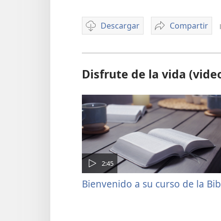
Descargar
Compartir
Opciones
Cómo
de
estudiar
descarga
la
de
Biblia
Disfrute de la vida (vide
video
y
sacarle
provecho
2:45
Bienvenido a su curso de la Bib