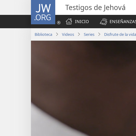
JW.ORG
Testigos de Jehová
INICIO
ENSEÑANZAS
Biblioteca
Videos
Series
Disfrute de la vid