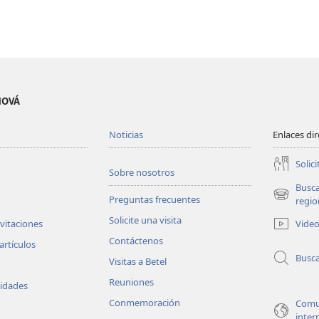
EHOVÁ
Noticias
Enlaces di
Solici
Sobre nosotros
Busc
Preguntas frecuentes
(abre
regio
una
Solicite una visita
Vide
nvitaciones
nueva
Contáctenos
ventana)
artículos
Busc
Visitas a Betel
Reuniones
vidades
Conmemoración
Comu
inter