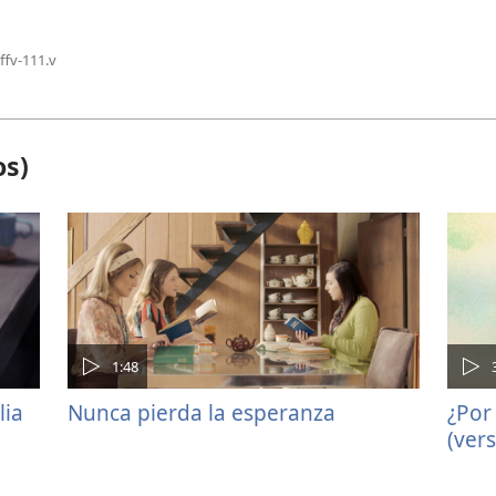
lffv-111.v
os)
1:48
lia
Nunca pierda la esperanza
¿Por 
(ver