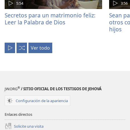
tenemos
5:54
3:56
Secretos para un matrimonio feliz:
Sean pa
Leer la Palabra de Dios
otros co
hijos
Ver todo
Reproducir
Aleatorio
todo
®
JW.ORG
/ SITIO OFICIAL DE LOS TESTIGOS DE JEHOVÁ
Configuración de la apariencia
Enlaces directos
Solicite una visita