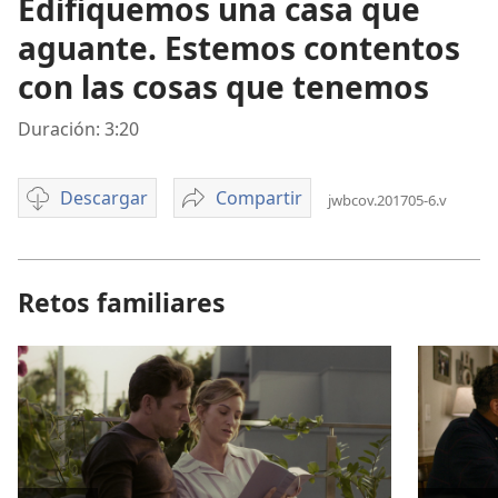
Edifiquemos una casa que
aguante. Estemos contentos
con las cosas que tenemos
Duración: 3:20
Descargar
Compartir
jwbcov.201705-6.v
Opciones
Edifiquemos
de
una
descarga
casa
de
que
Retos familiares
video
aguante.
Estemos
contentos
con
las
cosas
que