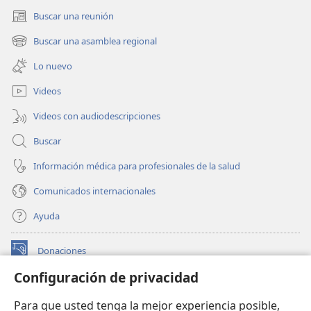
Buscar una reunión
(abre
una
Buscar una asamblea regional
(abre
nueva
una
ventana)
Lo nuevo
nueva
ventana)
Videos
Videos con audiodescripciones
Buscar
Información médica para profesionales de la salud
Comunicados internacionales
Ayuda
Donaciones
(abre
una
Configuración de privacidad
nueva
BIBLIOTECA EN LÍNEA Watchtower™
(abre
ventana)
Para que usted tenga la mejor experiencia posible,
una