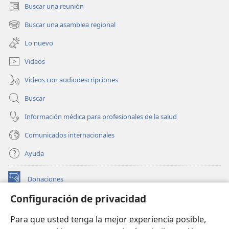
Buscar una reunión
(abre
una
Buscar una asamblea regional
(abre
nueva
una
ventana)
Lo nuevo
nueva
ventana)
Videos
Videos con audiodescripciones
Buscar
Información médica para profesionales de la salud
Comunicados internacionales
Ayuda
Donaciones
(abre
una
Configuración de privacidad
nueva
BIBLIOTECA EN LÍNEA Watchtower™
(abre
ventana)
Para que usted tenga la mejor experiencia posible,
una
®