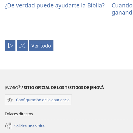
¿De verdad puede ayudarte la Biblia?
Cuando 
ganand
Ver todo
Reproducir
Aleatorio
todo
®
JW.ORG
/ SITIO OFICIAL DE LOS TESTIGOS DE JEHOVÁ
Configuración de la apariencia
Enlaces directos
Solicite una visita