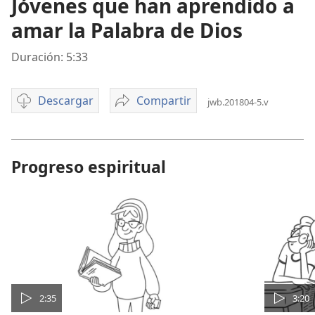
Jóvenes que han aprendido a
amar la Palabra de Dios
Duración: 5:33
Descargar
Compartir
jwb.201804-5.v
Opciones
Jóvenes
de
que
descarga
han
de
aprendido
Progreso espiritual
video
a
amar
la
Palabra
de
Dios
2:35
3:20