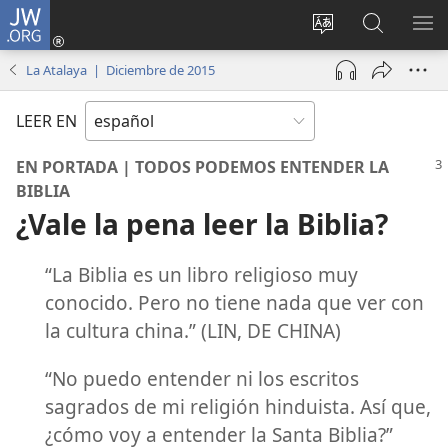
JW.ORG
Iniciar
sesión
Cambiar
Búsqueda
MO
(abre
idioma
en
ME
La Atalaya | Diciembre de 2015
una
del sitio
jw.org
nueva
LEER EN
ventana)
EN PORTADA | TODOS PODEMOS ENTENDER LA
BIBLIA
¿Vale la pena leer la Biblia?
“La Biblia es un libro religioso muy
conocido. Pero no tiene nada que ver con
la cultura china.” (LIN, DE CHINA)
“No puedo entender ni los escritos
sagrados de mi religión hinduista. Así que,
¿cómo voy a entender la Santa Biblia?”