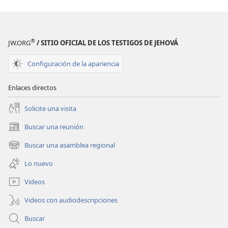
podemos
podemos
entender
entender
la Biblia
la Biblia
®
JW.ORG
/ SITIO OFICIAL DE LOS TESTIGOS DE JEHOVÁ
Configuración de la apariencia
Enlaces directos
Solicite una visita
Buscar una reunión
(abre
una
Buscar una asamblea regional
(abre
nueva
una
ventana)
Lo nuevo
nueva
ventana)
Videos
Videos con audiodescripciones
Buscar