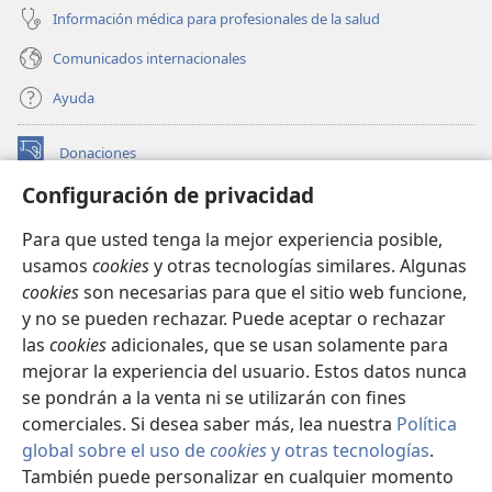
Información médica para profesionales de la salud
Comunicados internacionales
Ayuda
Donaciones
(abre
una
Configuración de privacidad
nueva
BIBLIOTECA EN LÍNEA Watchtower™
(abre
ventana)
Para que usted tenga la mejor experiencia posible,
una
®
JW Hub
usamos
cookies
y otras tecnologías similares. Algunas
nueva
(abre
ventana)
cookies
son necesarias para que el sitio web funcione,
una
®
JW Library
nueva
y no se pueden rechazar. Puede aceptar o rechazar
ventana)
las
cookies
adicionales, que se usan solamente para
Watchtower Library
mejorar la experiencia del usuario. Estos datos nunca
se pondrán a la venta ni se utilizarán con fines
comerciales. Si desea saber más, lea nuestra
Política
global sobre el uso de
cookies
y otras tecnologías
.
También puede personalizar en cualquier momento
Copyright
© 2026 Watch Tower Bible and Tract Society of Pennsylvania.