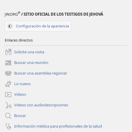
entender
entender
la Biblia
la Biblia
®
JW.ORG
/ SITIO OFICIAL DE LOS TESTIGOS DE JEHOVÁ
Configuración de la apariencia
Enlaces directos
Solicite una visita
Buscar una reunión
(abre
una
Buscar una asamblea regional
(abre
nueva
una
ventana)
Lo nuevo
nueva
ventana)
Videos
Videos con audiodescripciones
Buscar
Información médica para profesionales de la salud