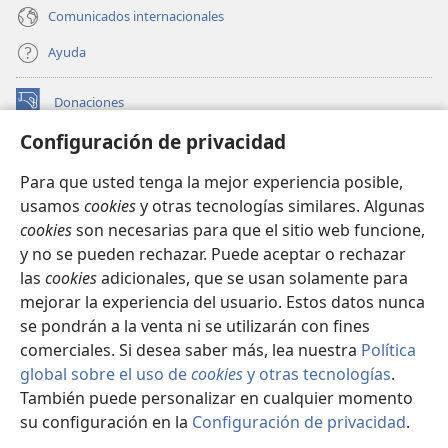
Comunicados internacionales
Ayuda
Donaciones
(abre
una
Configuración de privacidad
nueva
BIBLIOTECA EN LÍNEA Watchtower™
(abre
ventana)
Para que usted tenga la mejor experiencia posible,
una
®
JW Hub
usamos
cookies
y otras tecnologías similares. Algunas
nueva
(abre
ventana)
cookies
son necesarias para que el sitio web funcione,
una
®
JW Library
nueva
y no se pueden rechazar. Puede aceptar o rechazar
ventana)
las
cookies
adicionales, que se usan solamente para
Watchtower Library
mejorar la experiencia del usuario. Estos datos nunca
se pondrán a la venta ni se utilizarán con fines
comerciales. Si desea saber más, lea nuestra
Política
global sobre el uso de
cookies
y otras tecnologías
.
También puede personalizar en cualquier momento
Copyright
© 2026 Watch Tower Bible and Tract Society of Pennsylvania.
CONDICIONES DE USO
|
POLÍTICA DE PRIVACIDAD
|
su configuración en la
Configuración de privacidad
.
Mo
CONFIGURACIÓN DE PRIVACIDAD