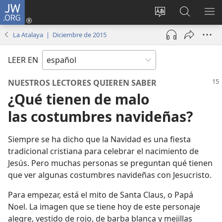
JW.ORG
Iniciar
sesión
Cambiar
Búsqueda
MO
(abre
idioma
en
ME
La Atalaya | Diciembre de 2015
una
del sitio
jw.org
nueva
LEER EN
ventana)
NUESTROS LECTORES QUIEREN SABER
¿Qué tienen de malo
las costumbres navideñas?
Siempre se ha dicho que la Navidad es una fiesta
tradicional cristiana para celebrar el nacimiento de
Jesús. Pero muchas personas se preguntan qué tienen
que ver algunas costumbres navideñas con Jesucristo.
Para empezar, está el mito de Santa Claus, o Papá
Noel. La imagen que se tiene hoy de este personaje
alegre, vestido de rojo, de barba blanca y mejillas