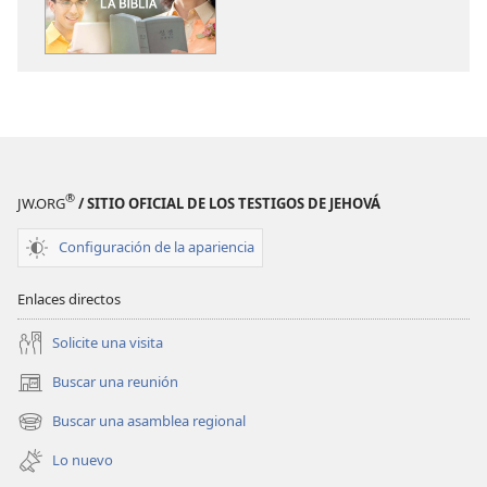
de
de
publicaciones
audio
LA
LA
ATALAYA
ATALAYA
Todos
Todos
podemos
podemos
entender
entender
la Biblia
la Biblia
®
JW.ORG
/ SITIO OFICIAL DE LOS TESTIGOS DE JEHOVÁ
Configuración de la apariencia
Enlaces directos
Solicite una visita
Buscar una reunión
(abre
una
Buscar una asamblea regional
(abre
nueva
una
ventana)
Lo nuevo
nueva