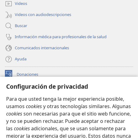
ventana)
Videos
Videos con audiodescripciones
Buscar
Información médica para profesionales de la salud
Comunicados internacionales
Ayuda
Donaciones
(abre
una
Configuración de privacidad
nueva
BIBLIOTECA EN LÍNEA Watchtower™
(abre
ventana)
Para que usted tenga la mejor experiencia posible,
una
®
JW Hub
usamos
cookies
y otras tecnologías similares. Algunas
nueva
(abre
ventana)
cookies
son necesarias para que el sitio web funcione,
una
®
JW Library
nueva
y no se pueden rechazar. Puede aceptar o rechazar
ventana)
las
cookies
adicionales, que se usan solamente para
Watchtower Library
mejorar la experiencia del usuario. Estos datos nunca