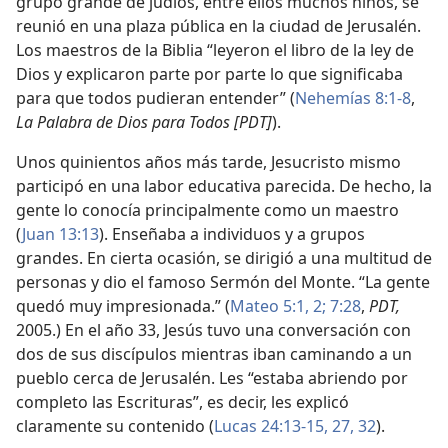
grupo grande de judíos, entre ellos muchos niños, se
reunió en una plaza pública en la ciudad de Jerusalén.
Los maestros de la Biblia “leyeron el libro de la ley de
Dios y explicaron parte por parte lo que significaba
para que todos pudieran entender” (
Nehemías 8:1-8
,
La Palabra de Dios para Todos [PDT]
).
Unos quinientos años más tarde, Jesucristo mismo
participó en una labor educativa parecida. De hecho, la
gente lo conocía principalmente como un maestro
(
Juan 13:13
). Enseñaba a individuos y a grupos
grandes. En cierta ocasión, se dirigió a una multitud de
personas y dio el famoso Sermón del Monte. “La gente
quedó muy impresionada.” (
Mateo 5:1, 2;
7:28
,
PDT,
2005.) En el año 33, Jesús tuvo una conversación con
dos de sus discípulos mientras iban caminando a un
pueblo cerca de Jerusalén. Les “estaba abriendo por
completo las Escrituras”, es decir, les explicó
claramente su contenido (
Lucas 24:13-15,
27,
32
).