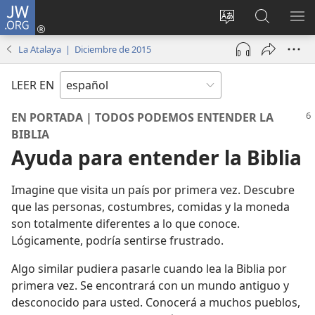
JW.ORG
Iniciar
sesión
Cambiar
Búsqueda
MO
(abre
idioma
en
ME
La Atalaya | Diciembre de 2015
una
del sitio
jw.org
nueva
LEER EN
ventana)
EN PORTADA | TODOS PODEMOS ENTENDER LA
BIBLIA
Ayuda para entender la Biblia
Imagine que visita un país por primera vez. Descubre
que las personas, costumbres, comidas y la moneda
son totalmente diferentes a lo que conoce.
Lógicamente, podría sentirse frustrado.
Algo similar pudiera pasarle cuando lea la Biblia por
primera vez. Se encontrará con un mundo antiguo y
desconocido para usted. Conocerá a muchos pueblos,