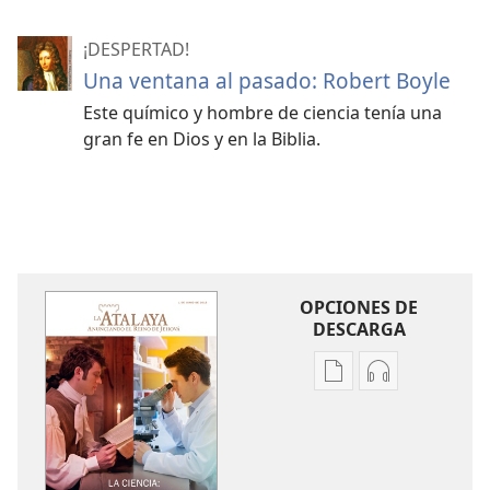
¡DESPERTAD!
Una ventana al pasado: Robert Boyle
Este químico y hombre de ciencia tenía una
gran fe en Dios y en la Biblia.
OPCIONES DE
DESCARGA
Opciones
Opciones
de
de
descarga
descarga
de
de
publicaciones
audio