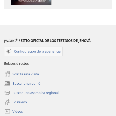
LA
LA
ATALAYA
ATALAYA
La
La
ciencia:
ciencia:
¿ha
¿ha
vencido
vencido
®
JW.ORG
/ SITIO OFICIAL DE LOS TESTIGOS DE JEHOVÁ
a
a
la Biblia?
la Biblia?
Configuración de la apariencia
Enlaces directos
Solicite una visita
Buscar una reunión
(abre
una
Buscar una asamblea regional
(abre
nueva
una
ventana)
Lo nuevo
nueva
ventana)
Videos