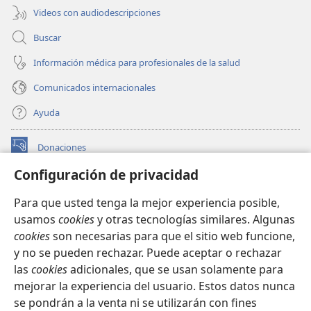
Videos con audiodescripciones
Buscar
Información médica para profesionales de la salud
Comunicados internacionales
Ayuda
Donaciones
(abre
una
Configuración de privacidad
nueva
BIBLIOTECA EN LÍNEA Watchtower™
(abre
ventana)
Para que usted tenga la mejor experiencia posible,
una
®
JW Hub
usamos
cookies
y otras tecnologías similares. Algunas
nueva
(abre
ventana)
cookies
son necesarias para que el sitio web funcione,
una
®
JW Library
nueva
y no se pueden rechazar. Puede aceptar o rechazar
ventana)
las
cookies
adicionales, que se usan solamente para
Watchtower Library
mejorar la experiencia del usuario. Estos datos nunca
se pondrán a la venta ni se utilizarán con fines