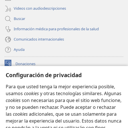
Videos con audiodescripciones
Buscar
Información médica para profesionales de la salud
Comunicados internacionales
Ayuda
Donaciones
(abre
una
Configuración de privacidad
nueva
BIBLIOTECA EN LÍNEA Watchtower™
(abre
ventana)
Para que usted tenga la mejor experiencia posible,
una
®
JW Hub
usamos
cookies
y otras tecnologías similares. Algunas
nueva
(abre
ventana)
cookies
son necesarias para que el sitio web funcione,
una
®
JW Library
nueva
y no se pueden rechazar. Puede aceptar o rechazar
ventana)
las
cookies
adicionales, que se usan solamente para
Watchtower Library
mejorar la experiencia del usuario. Estos datos nunca
se pondrán a la venta ni se utilizarán con fines