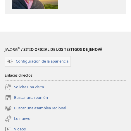
publicaciones
audio
LA
LA
ATALAYA
ATALAYA
Usted
Usted
puede ser
puede ser
amigo de Dios
amigo de Dio
®
JW.ORG
/ SITIO OFICIAL DE LOS TESTIGOS DE JEHOVÁ
Configuración de la apariencia
Enlaces directos
Solicite una visita
Buscar una reunión
(abre
una
Buscar una asamblea regional
(abre
nueva
una
ventana)
Lo nuevo
nueva
ventana)
Videos