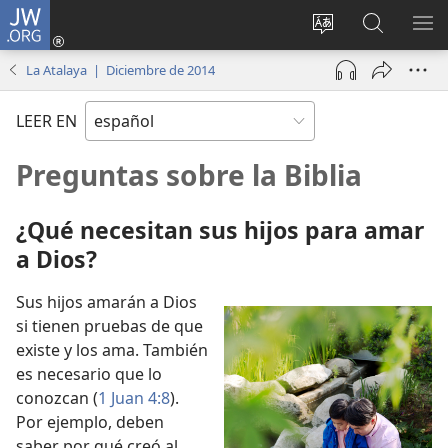
JW.ORG
Iniciar
sesión
Cambiar
Búsqueda
MO
(abre
idioma
en
ME
La Atalaya | Diciembre de 2014
una
del sitio
jw.org
nueva
LEER EN
ventana)
Preguntas sobre la Biblia
¿Qué necesitan sus hijos para amar
a Dios?
Sus hijos amarán a Dios
si tienen pruebas de que
existe y los ama. También
es necesario que lo
conozcan (
1 Juan 4:8
).
Por ejemplo, deben
saber por qué creó al