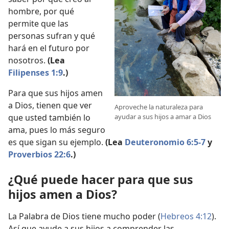
hombre, por qué
permite que las
personas sufran y qué
hará en el futuro por
nosotros.
(Lea
Filipenses 1:9
.)
Para que sus hijos amen
a Dios, tienen que ver
Aproveche la naturaleza para
ayudar a sus hijos a amar a Dios
que usted también lo
ama, pues lo más seguro
es que sigan su ejemplo.
(Lea
Deuteronomio 6:5-7
y
Proverbios 22:6
.)
¿Qué puede hacer para que sus
hijos amen a Dios?
La Palabra de Dios tiene mucho poder (
Hebreos 4:12
).
Así que ayude a sus hijos a comprender las