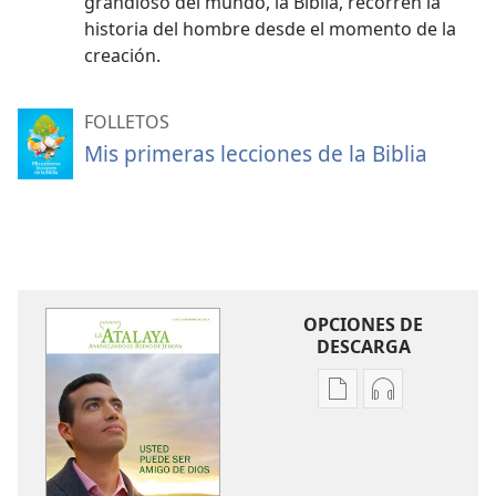
grandioso del mundo, la Biblia, recorren la
historia del hombre desde el momento de la
creación.
FOLLETOS
Mis primeras lecciones de la Biblia
OPCIONES DE
DESCARGA
Opciones
Opciones
de
de
descarga
descarga
de
de