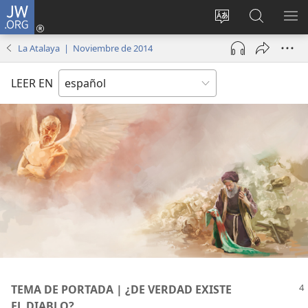
JW.ORG
Iniciar
sesión
Cambiar
Búsqueda
MO
(abre
idioma
en
ME
La Atalaya | Noviembre de 2014
una
del sitio
jw.org
nueva
LEER EN
ventana)
TEMA DE PORTADA | ¿DE VERDAD EXISTE
EL DIABLO?