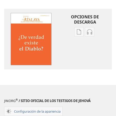
OPCIONES DE
DESCARGA
Opciones
Opciones
de
de
descarga
descarga
de
de
publicaciones
audio
LA
LA
ATALAYA
ATALAYA
¿De
¿De
verdad
verdad
existe
existe
el Diablo?
el Diablo?
®
JW.ORG
/ SITIO OFICIAL DE LOS TESTIGOS DE JEHOVÁ
Configuración de la apariencia