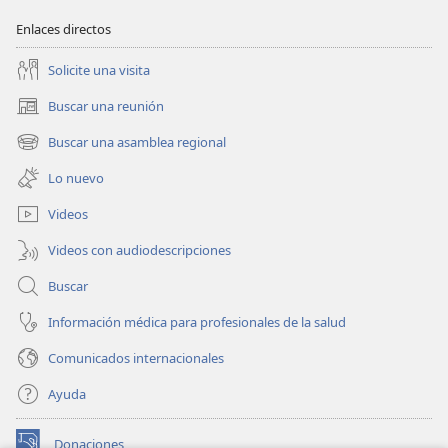
Enlaces directos
Solicite una visita
Buscar una reunión
(abre
una
Buscar una asamblea regional
(abre
nueva
una
ventana)
Lo nuevo
nueva
ventana)
Videos
Videos con audiodescripciones
Buscar
Información médica para profesionales de la salud
Comunicados internacionales
Ayuda
Donaciones