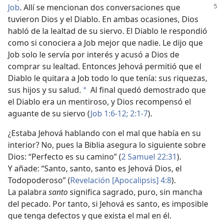
Job
. Allí se mencionan dos conversaciones
que
tuvieron Dios y el Diablo. En ambas ocasiones, Dios
habló de la lealtad de su siervo. El Diablo le respondió
como si conociera a Job mejor que nadie. Le dijo que
Job solo le servía por interés y acusó a Dios de
comprar su lealtad. Entonces Jehová permitió que el
Diablo le quitara a Job todo lo que tenía: sus riquezas,
sus hijos y su salud.
Al final quedó demostrado que
*
el Diablo era un mentiroso, y Dios recompensó el
aguante de su siervo (
Job 1:6-12;
2:1-7
).
¿Estaba Jehová hablando con el mal que había en su
interior? No, pues la Biblia asegura lo siguiente sobre
Dios: “Perfecto es su camino” (
2 Samuel 22:31
).
Y añade: “Santo, santo, santo es Jehová Dios, el
Todopoderoso” (
Revelación [Apocalipsis] 4:8
).
La palabra
santo
significa sagrado, puro, sin mancha
del pecado. Por tanto, si Jehová es santo, es imposible
que tenga defectos y que exista el mal en él.