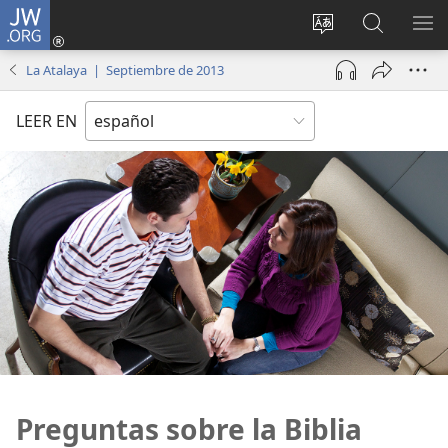
JW.ORG
Iniciar
sesión
Cambiar
Búsqueda
MO
(abre
idioma
en
ME
La Atalaya | Septiembre de 2013
una
del sitio
jw.org
nueva
LEER EN
ventana)
Preguntas sobre la Biblia