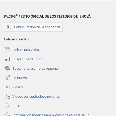
qué
qué
hay
hay
tanto
tanto
®
JW.ORG
/ SITIO OFICIAL DE LOS TESTIGOS DE JEHOVÁ
sufrimiento?
sufrimiento?
¿Cuándo
¿Cuándo
Configuración de la apariencia
acabará?
acabará?
Enlaces directos
Solicite una visita
Buscar una reunión
(abre
una
Buscar una asamblea regional
(abre
nueva
una
ventana)
Lo nuevo
nueva
ventana)
Videos
Videos con audiodescripciones
Buscar
Información médica para profesionales de la salud