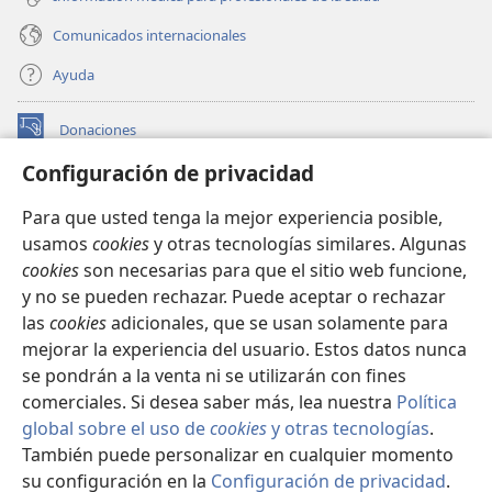
Comunicados internacionales
Ayuda
Donaciones
(abre
una
Configuración de privacidad
nueva
BIBLIOTECA EN LÍNEA Watchtower™
(abre
ventana)
Para que usted tenga la mejor experiencia posible,
una
®
JW Hub
usamos
cookies
y otras tecnologías similares. Algunas
nueva
(abre
ventana)
cookies
son necesarias para que el sitio web funcione,
una
®
JW Library
nueva
y no se pueden rechazar. Puede aceptar o rechazar
ventana)
las
cookies
adicionales, que se usan solamente para
Watchtower Library
mejorar la experiencia del usuario. Estos datos nunca
se pondrán a la venta ni se utilizarán con fines
comerciales. Si desea saber más, lea nuestra
Política
global sobre el uso de
cookies
y otras tecnologías
.
Copyright
© 2026 Watch Tower Bible and Tract Society of Pennsylvania.
También puede personalizar en cualquier momento
CONDICIONES DE USO
|
POLÍTICA DE PRIVACIDAD
|
su configuración en la
Configuración de privacidad
.