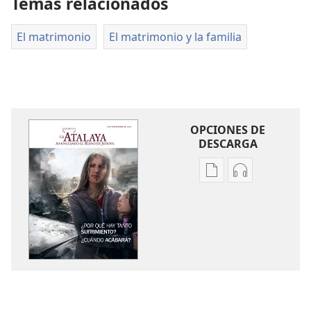
Temas relacionados
El matrimonio
El matrimonio y la familia
OPCIONES DE
DESCARGA
Opciones
Opciones
de
de
descarga
descarga
de
de
publicaciones
audio
LA
LA
ATALAYA
ATALAYA
¿Por
¿Por