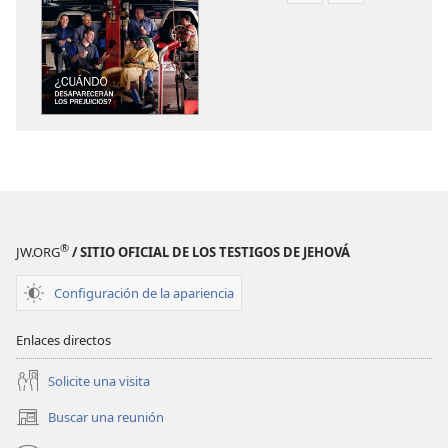
de
de
descarga
descarga
de
de
publicaciones
audio
LA
LA
ATALAYA
ATALAYA
¿Cuándo desapare
¿Cuándo des
los prejuicios?
los prejuicios
®
JW.ORG
/ SITIO OFICIAL DE LOS TESTIGOS DE JEHOVÁ
Configuración de la apariencia
Enlaces directos
Solicite una visita
Buscar una reunión
(abre
una