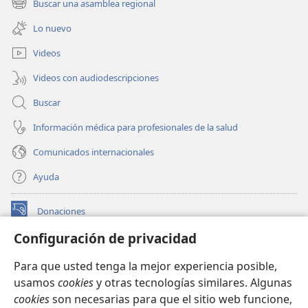
Buscar una asamblea regional
(abre
nueva
una
ventana)
Lo nuevo
nueva
ventana)
Videos
Videos con audiodescripciones
Buscar
Información médica para profesionales de la salud
Comunicados internacionales
Ayuda
Donaciones
(abre
una
Configuración de privacidad
nueva
BIBLIOTECA EN LÍNEA Watchtower™
(abre
ventana)
Para que usted tenga la mejor experiencia posible,
una
®
JW Hub
usamos
cookies
y otras tecnologías similares. Algunas
nueva
(abre
ventana)
cookies
son necesarias para que el sitio web funcione,
una
®