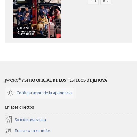
Opciones
Opciones
de
de
descarga
descarga
de
de
publicaciones
audio
LA
LA
ATALAYA
ATALAYA
¿Cuándo desapare
¿Cuándo des
los prejuicios?
los prejuicios
®
JW.ORG
/ SITIO OFICIAL DE LOS TESTIGOS DE JEHOVÁ
Configuración de la apariencia
Enlaces directos
Solicite una visita
Buscar una reunión
(abre