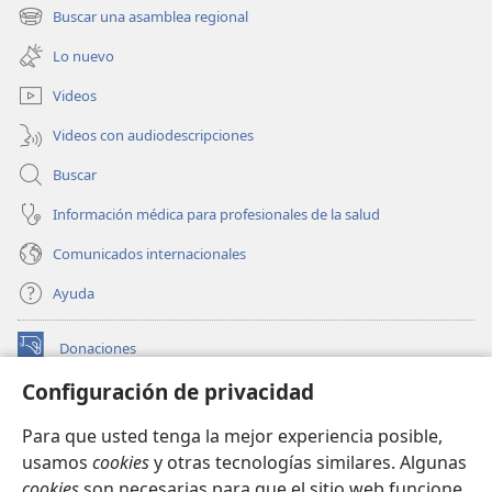
una
Buscar una asamblea regional
(abre
nueva
una
ventana)
Lo nuevo
nueva
ventana)
Videos
Videos con audiodescripciones
Buscar
Información médica para profesionales de la salud
Comunicados internacionales
Ayuda
Donaciones
(abre
una
Configuración de privacidad
nueva
BIBLIOTECA EN LÍNEA Watchtower™
(abre
ventana)
Para que usted tenga la mejor experiencia posible,
una
®
JW Hub
usamos
cookies
y otras tecnologías similares. Algunas
nueva
(abre
ventana)
cookies
son necesarias para que el sitio web funcione,
una