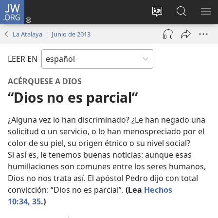
JW.ORG
Iniciar
sesión
Cambiar
Búsqueda
MO
(abre
idioma
en
ME
La Atalaya | Junio de 2013
una
del sitio
jw.org
nueva
LEER EN
ventana)
ACÉRQUESE A DIOS
“Dios no es parcial”
¿Alguna vez lo han discriminado? ¿Le han negado una
solicitud o un servicio, o lo han menospreciado por el
color de su piel, su origen étnico o su nivel social?
Si así es, le tenemos buenas noticias: aunque esas
humillaciones son comunes entre los seres humanos,
Dios no nos trata así. El apóstol Pedro dijo con total
convicción: “Dios no es parcial”.
(Lea
Hechos
10:34, 35
.)