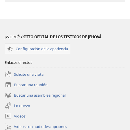
ATALAYA
ATALAYA
La
La
vida
vida
sí
sí
puede
puede
®
JW.ORG
/ SITIO OFICIAL DE LOS TESTIGOS DE JEHOVÁ
tener
tener
sentido
sentido
Configuración de la apariencia
Enlaces directos
Solicite una visita
Buscar una reunión
(abre
una
Buscar una asamblea regional
(abre
nueva
una
ventana)
Lo nuevo
nueva
ventana)
Videos
Videos con audiodescripciones