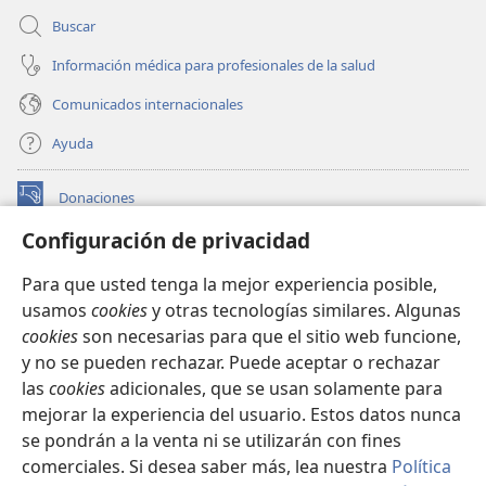
Buscar
Información médica para profesionales de la salud
Comunicados internacionales
Ayuda
Donaciones
(abre
una
Configuración de privacidad
nueva
BIBLIOTECA EN LÍNEA Watchtower™
(abre
ventana)
Para que usted tenga la mejor experiencia posible,
una
®
JW Hub
usamos
cookies
y otras tecnologías similares. Algunas
nueva
(abre
ventana)
cookies
son necesarias para que el sitio web funcione,
una
®
JW Library
nueva
y no se pueden rechazar. Puede aceptar o rechazar
ventana)
las
cookies
adicionales, que se usan solamente para
Watchtower Library
mejorar la experiencia del usuario. Estos datos nunca
se pondrán a la venta ni se utilizarán con fines
comerciales. Si desea saber más, lea nuestra
Política