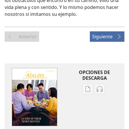
los obstáculos que encontró en su camino, vivió una
vida plena y con sentido. Y lo mismo podemos hacer
nosotros si imitamos su ejemplo.
Anterior
Siguiente
OPCIONES DE
DESCARGA
Opciones
Opciones
de
de
descarga
descarga
de
de
publicaciones
audio
LA
LA