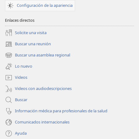
sentido
sentido
Configuración de la apariencia
Enlaces directos
Solicite una visita
Buscar una reunión
(abre
una
Buscar una asamblea regional
(abre
nueva
una
ventana)
Lo nuevo
nueva
ventana)
Videos
Videos con audiodescripciones
Buscar
Información médica para profesionales de la salud
Comunicados internacionales
Ayuda