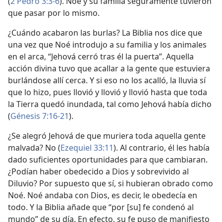
(
2 Pedro 3:3-6
). Noé y su familia seguramente tuvieron
que pasar por lo mismo.
¿Cuándo acabaron las burlas? La Biblia nos dice que
una vez que Noé introdujo a su familia y los animales
en el arca, “Jehová cerró tras él la puerta”. Aquella
acción divina tuvo que acallar a la gente que estuviera
burlándose allí cerca. Y si eso no los acalló, la lluvia sí
que lo hizo, pues llovió y llovió y llovió hasta que toda
la Tierra quedó inundada, tal como Jehová había dicho
(
Génesis 7:16-21
).
¿Se alegró Jehová de que muriera toda aquella gente
malvada? No (
Ezequiel 33:11
). Al contrario, él les había
dado suficientes oportunidades para que cambiaran.
¿Podían haber obedecido a Dios y sobrevivido al
Diluvio? Por supuesto que sí, si hubieran obrado como
Noé. Noé andaba con Dios, es decir, le obedecía en
todo. Y la Biblia añade que “por [su] fe condenó al
mundo” de su día. En efecto, su fe puso de manifiesto