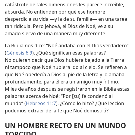
catástrofe de tales dimensiones les parece increíble,
absurda. No entienden por qué ese hombre
desperdicia su vida —y la de su familia⁠— en una tarea
tan ridícula. Pero Jehová, el Dios de Noé, ve a su
amado siervo de una manera muy diferente.
La Biblia nos dice: “Noé andaba con el Dios verdadero”
(
Génesis 6:9
). ¿Qué significan esas palabras?
No quieren decir que Dios hubiera bajado a la Tierra
ni tampoco que Noé hubiera ido al cielo. Se refieren a
que Noé obedecía a Dios al pie de la letra y lo amaba
profundamente; para él era un amigo muy íntimo.
Miles de años después se registraron en la Biblia estas
palabras acerca de Noé: “Por [su] fe condenó al
mundo” (
Hebreos 11:7
). ¿Cómo lo hizo? ¿Qué lección
podemos extraer de la fe que Noé demostró?
UN HOMBRE RECTO EN UN MUNDO
TORCIDO