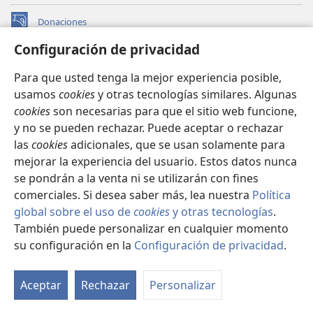
Donaciones
(abre
una
Configuración de privacidad
nueva
BIBLIOTECA EN LÍNEA Watchtower™
(abre
ventana)
Para que usted tenga la mejor experiencia posible,
una
®
JW Hub
usamos
cookies
y otras tecnologías similares. Algunas
nueva
(abre
ventana)
cookies
son necesarias para que el sitio web funcione,
una
®
JW Library
nueva
y no se pueden rechazar. Puede aceptar o rechazar
ventana)
las
cookies
adicionales, que se usan solamente para
Watchtower Library
mejorar la experiencia del usuario. Estos datos nunca
se pondrán a la venta ni se utilizarán con fines
comerciales. Si desea saber más, lea nuestra
Política
global sobre el uso de
cookies
y otras tecnologías
.
Copyright
© 2026 Watch Tower Bible and Tract Society of Pennsylvania.
También puede personalizar en cualquier momento
CONDICIONES DE USO
|
POLÍTICA DE PRIVACIDAD
|
su configuración en la
Configuración de privacidad
.
Mo
CONFIGURACIÓN DE PRIVACIDAD
ín
Aceptar
Rechazar
Personalizar