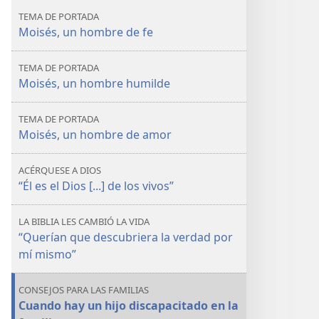
hombre
hombre
TEMA DE PORTADA
digno
digno
Moisés, un hombre de fe
de
de
imitar
imitar
TEMA DE PORTADA
Moisés, un hombre humilde
TEMA DE PORTADA
Moisés, un hombre de amor
ACÉRQUESE A DIOS
“Él es el Dios [...] de los vivos”
LA BIBLIA LES CAMBIÓ LA VIDA
“Querían que descubriera la verdad por
mí mismo”
CONSEJOS PARA LAS FAMILIAS
Cuando hay un hijo discapacitado en la