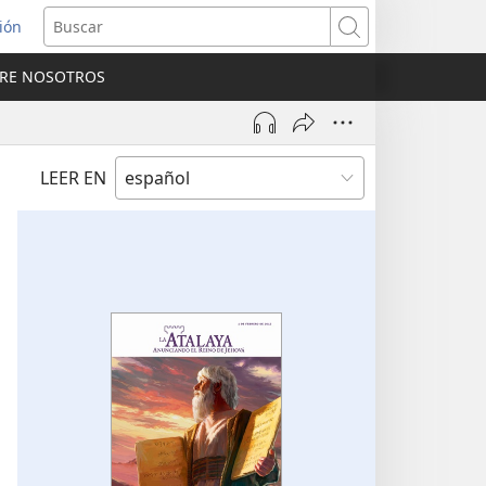
sión
Buscar
RE NOSOTROS
a
na)
LEER EN