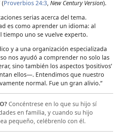
 (
Proverbios 24:3
,
New Century Version
).
caciones serias acerca del tema.
d es como aprender un idioma: al
 el tiempo uno se vuelve experto.
ico y a una organización especializada
“Eso nos ayudó a comprender no solo las
ar, sino también los aspectos ‘positivos’
an ellos⁠—. Entendimos que nuestro
tivamente normal. Fue un gran alivio.”
TO?
Concéntrese en lo que su hijo sí
dades en familia, y cuando su hijo
ea pequeño, celébrenlo con él.