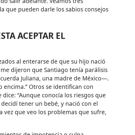
ado salir adelante. Veamos tres
da que pueden darle los sabios consejos
STA ACEPTAR EL
dos al enterarse de que su hijo nació
e dijeron que Santiago tenía parálisis
ecuerda Juliana, una madre de México⁠—.
do
encima.” Otros se identifican con
e dice: “Aunque conocía los riesgos que
decidí tener un bebé, y nació con el
 vez que veo los problemas que sufre,
imientos de impotencia o culpa.