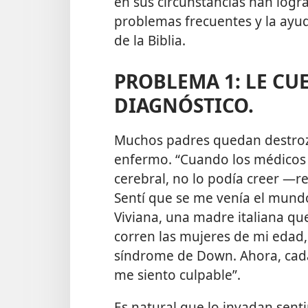
en sus circunstancias han logr
problemas frecuentes y la ayu
de la Biblia.
PROBLEMA 1: LE CUE
DIAGNÓSTICO.
Muchos padres quedan destroza
enfermo. “Cuando los médicos m
cerebral, no lo podía creer —r
Sentí que se me venía el mun
Viviana, una madre italiana qu
corren las mujeres de mi edad, 
síndrome de Down. Ahora, cada
me siento culpable”.
Es natural que lo invadan sent