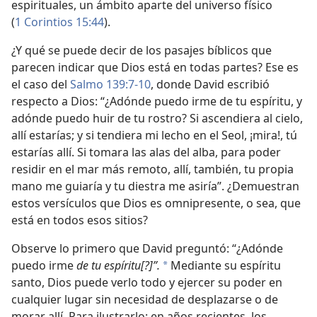
espirituales, un ámbito aparte del universo físico
(
1 Corintios 15:44
).
¿Y qué se puede decir de los pasajes bíblicos que
parecen indicar que Dios está en todas partes? Ese es
el caso del
Salmo 139:7-10
, donde David escribió
respecto a Dios: “¿Adónde puedo irme de tu espíritu, y
adónde puedo huir de tu rostro? Si ascendiera al cielo,
allí estarías; y si tendiera mi lecho en el Seol, ¡mira!, tú
estarías allí. Si tomara las alas del alba, para poder
residir en el mar más remoto, allí, también, tu propia
mano me guiaría y tu diestra me asiría”. ¿Demuestran
estos versículos que Dios es omnipresente, o sea, que
está en todos esos sitios?
Observe lo primero que David preguntó: “¿Adónde
puedo irme
de tu espíritu[?]”.
Mediante su espíritu
*
santo, Dios puede verlo todo y ejercer su poder en
cualquier lugar sin necesidad de desplazarse o de
morar allí. Para ilustrarlo: en años recientes, los