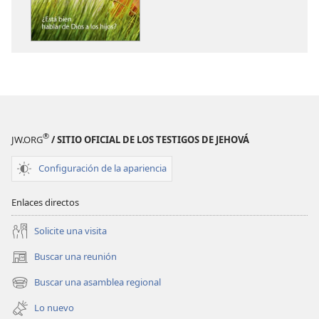
de
de
publicaciones
audio
LA
LA
ATALAYA
ATALAYA
Agosto
Agosto
de 2011
de 2011
®
JW.ORG
/ SITIO OFICIAL DE LOS TESTIGOS DE JEHOVÁ
Configuración de la apariencia
Enlaces directos
Solicite una visita
Buscar una reunión
(abre
una
Buscar una asamblea regional
(abre
nueva
una
ventana)
Lo nuevo
nueva