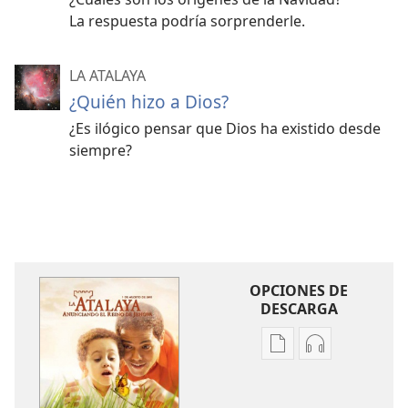
La respuesta podría sorprenderle.
LA ATALAYA
¿Quién hizo a Dios?
¿Es ilógico pensar que Dios ha existido desde
siempre?
OPCIONES DE
DESCARGA
Opciones
Opciones
de
de
descarga
descarga