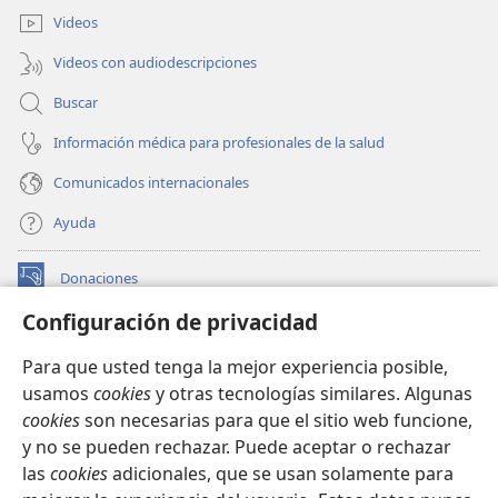
ventana)
Videos
Videos con audiodescripciones
Buscar
Información médica para profesionales de la salud
Comunicados internacionales
Ayuda
Donaciones
(abre
una
Configuración de privacidad
nueva
BIBLIOTECA EN LÍNEA Watchtower™
(abre
ventana)
Para que usted tenga la mejor experiencia posible,
una
®
JW Hub
usamos
cookies
y otras tecnologías similares. Algunas
nueva
(abre
ventana)
cookies
son necesarias para que el sitio web funcione,
una
®
JW Library
nueva
y no se pueden rechazar. Puede aceptar o rechazar
ventana)
las
cookies
adicionales, que se usan solamente para
Watchtower Library