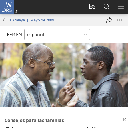
JW.ORG
Iniciar
sesión
Cambiar
Búsqueda
MO
(abre
idioma
en
ME
La Atalaya | Mayo de 2009
una
del sitio
jw.org
nueva
LEER EN
ventana)
Consejos para las familias