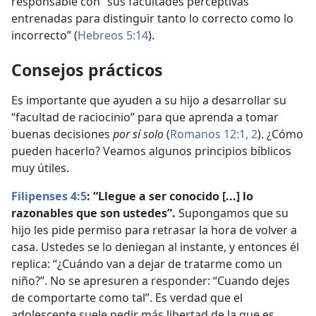
responsable con “sus facultades perceptivas
entrenadas para distinguir tanto lo correcto como lo
incorrecto” (
Hebreos 5:14
).
Consejos prácticos
Es importante que ayuden a su hijo a desarrollar su
“facultad de raciocinio” para que aprenda a tomar
buenas decisiones
por sí solo
(
Romanos 12:1, 2
). ¿Cómo
pueden hacerlo? Veamos algunos principios bíblicos
muy útiles.
Filipenses 4:5
: “Llegue a ser conocido [...] lo
razonables que son ustedes”.
Supongamos que su
hijo les pide permiso para retrasar la hora de volver a
casa. Ustedes se lo deniegan al instante, y entonces él
replica: “¿Cuándo van a dejar de tratarme como un
niño?”. No se apresuren a responder: “Cuando dejes
de comportarte como tal”. Es verdad que el
adolescente suele pedir más libertad de la que es