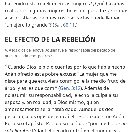
ha tenido esta rebelión en las mujeres? ¿Qué hazañas
realizaron algunas mujeres fieles del pasado? ¿Por qué
a las cristianas de nuestros días se las puede llamar
“un ejército grande”? (
Sal. 68:11
.)
EL EFECTO DE LA REBELIÓN
4.
A los ojos de Jehová, ¿quién fue el responsable del pecado de
nuestros primeros padres?
4
Cuando Dios le pidió cuentas por lo que había hecho,
Adán ofreció esta pobre excusa: “La mujer que me
diste para que estuviera conmigo, ella me dio fruto del
árbol y así es que comí” (
Gén. 3:12
). Además de
no asumir su responsabilidad, le echó la culpa a su
esposa y, en realidad, a Dios mismo, quien
amorosamente se la había dado. Aunque los dos
pecaron, a los ojos de Jehová el responsable fue Adán.
Por eso el apóstol Pablo escribió que “por medio de
un
solo hombre
[Adán] el pecado entró en el mundo, y la