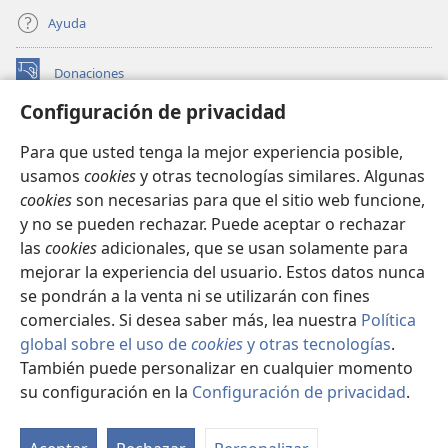
Ayuda
Donaciones
(abre
una
Configuración de privacidad
nueva
BIBLIOTECA EN LÍNEA Watchtower™
(abre
ventana)
Para que usted tenga la mejor experiencia posible,
una
®
JW Hub
usamos
cookies
y otras tecnologías similares. Algunas
nueva
(abre
ventana)
cookies
son necesarias para que el sitio web funcione,
una
®
JW Library
nueva
y no se pueden rechazar. Puede aceptar o rechazar
ventana)
las
cookies
adicionales, que se usan solamente para
Watchtower Library
mejorar la experiencia del usuario. Estos datos nunca
se pondrán a la venta ni se utilizarán con fines
comerciales. Si desea saber más, lea nuestra
Política
global sobre el uso de
cookies
y otras tecnologías
.
También puede personalizar en cualquier momento
Copyright
© 2026 Watch Tower Bible and Tract Society of Pennsylvania.
CONDICIONES DE USO
|
POLÍTICA DE PRIVACIDAD
|
su configuración en la
Configuración de privacidad
.
Mo
CONFIGURACIÓN DE PRIVACIDAD
ín