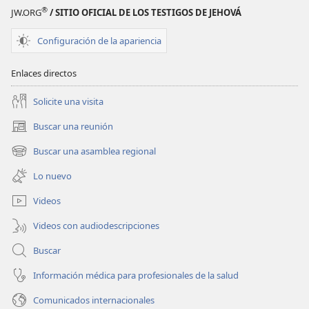
Agosto
Agosto
®
JW.ORG
/ SITIO OFICIAL DE LOS TESTIGOS DE JEHOVÁ
de 2014 |
de 2014 |
La
La
Configuración de la apariencia
Atalaya
Atalaya
(edición
(edición
Enlaces directos
de
de
estudio)
estudio)
Solicite una visita
Buscar una reunión
(abre
una
Buscar una asamblea regional
(abre
nueva
una
ventana)
Lo nuevo
nueva
ventana)
Videos
Videos con audiodescripciones
Buscar
Información médica para profesionales de la salud
Comunicados internacionales