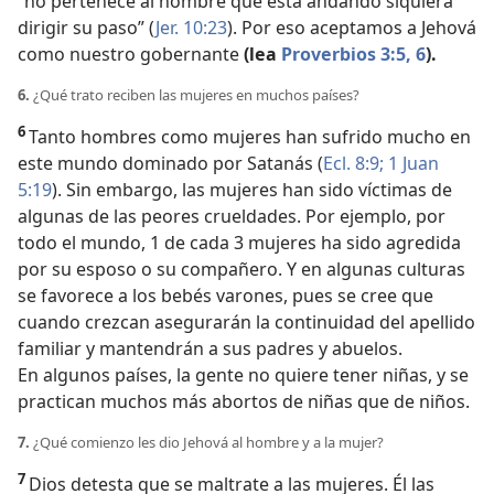
“no pertenece al hombre que está andando siquiera
dirigir su paso” (
Jer. 10:23
). Por eso aceptamos a Jehová
como nuestro gobernante
(lea
Proverbios 3:5, 6
).
6.
¿Qué trato reciben las mujeres en muchos países?
6
Tanto hombres como mujeres han sufrido mucho en
este mundo dominado por Satanás (
Ecl. 8:9;
1 Juan
5:19
). Sin embargo, las mujeres han sido víctimas de
algunas de las peores crueldades. Por ejemplo, por
todo el mundo, 1 de cada 3 mujeres ha sido agredida
por su esposo o su compañero. Y en algunas culturas
se favorece a los bebés varones, pues se cree que
cuando crezcan asegurarán la continuidad del apellido
familiar y mantendrán a sus padres y abuelos.
En algunos países, la gente no quiere tener niñas, y se
practican muchos más abortos de niñas que de niños.
7.
¿Qué comienzo les dio Jehová al hombre y a la mujer?
7
Dios detesta que se maltrate a las mujeres. Él las