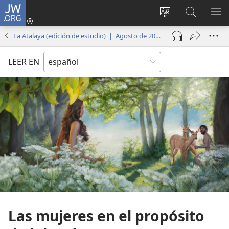
JW.ORG
Iniciar
sesión
Cambiar
Búsqueda
MO
(abre
idioma
en
ME
La Atalaya (edición de estudio) | Agosto de 2014
una
del sitio
jw.org
nueva
LEER EN
ventana)
Las mujeres en el propósito