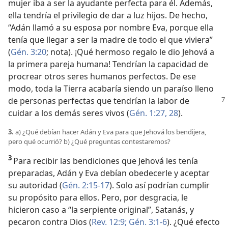
mujer iba a ser la ayudante perfecta para él. Además,
ella tendría el privilegio de dar a luz hijos. De hecho,
“Adán llamó a su esposa por nombre Eva, porque ella
tenía que llegar a ser la madre de todo el que viviera”
(
Gén. 3:20
; nota). ¡Qué hermoso regalo le dio Jehová a
la primera pareja humana! Tendrían la capacidad de
procrear otros seres humanos perfectos. De ese
modo, toda la Tierra acabaría siendo un paraíso lleno
de personas
perfectas que tendrían la labor de
cuidar a los demás seres vivos (
Gén. 1:27, 28
).
3.
a) ¿Qué debían hacer Adán y Eva para que Jehová los bendijera,
pero qué ocurrió? b) ¿Qué preguntas contestaremos?
3
Para recibir las bendiciones que Jehová les tenía
preparadas, Adán y Eva debían obedecerle y aceptar
su autoridad (
Gén. 2:15-17
). Solo así podrían cumplir
su propósito para ellos. Pero, por desgracia, le
hicieron caso a “la serpiente original”, Satanás, y
pecaron contra Dios (
Rev. 12:9;
Gén. 3:1-6
). ¿Qué efecto