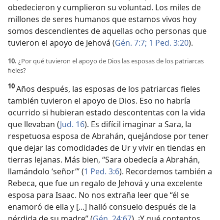
obedecieron y cumplieron su voluntad. Los miles de
millones de seres humanos que estamos vivos hoy
somos descendientes de aquellas ocho personas que
tuvieron el apoyo de Jehová (
Gén. 7:7;
1 Ped. 3:20
).
10.
¿Por qué tuvieron el apoyo de Dios las esposas de los patriarcas
fieles?
10
Años después, las esposas de los patriarcas fieles
también tuvieron el apoyo de Dios. Eso no habría
ocurrido si hubieran estado descontentas con la vida
que llevaban (
Jud. 16
). Es difícil imaginar a Sara, la
respetuosa esposa de Abrahán, quejándose por tener
que dejar las comodidades de Ur y vivir en tiendas en
tierras lejanas. Más bien, “Sara obedecía a Abrahán,
llamándolo ‘señor’” (
1 Ped. 3:6
). Recordemos también a
Rebeca, que fue un regalo de Jehová y una excelente
esposa para Isaac. No nos extraña leer que “él se
enamoró de ella y [...] halló consuelo después de la
pérdida de su madre” (
Gén. 24:67
). ¡Y qué contentos