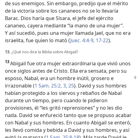
de sus enemigos. Sin embargo, predijo que el mérito
de la victoria sobre los cananeos no se lo llevaría
Barac. Dios haría que Sísara, el jefe del ejército
cananeo, cayera mediante “la mano de una mujer”.
Y así sucedió, pues una mujer llamada Jael, que no era
israelita, fue quien lo mató (
Juec. 4:4-9,
17-22
).
13.
¿Qué nos dice la Biblia sobre Abigail?
13
Abigail fue otra mujer extraordinaria que vivió unos
once siglos antes de Cristo. Ella era sensata, pero su
esposo,
Nabal, era un hombre inútil, grosero e
irrazonable (
1 Sam. 25:2, 3,
25
). David y sus hombres
habían protegido a los siervos y rebaños de Nabal
durante un tiempo, pero cuando le pidieron
provisiones, él “les gritó reprensiones” y no les dio
nada. David se enfureció tanto que se propuso acabar
con Nabal y sus hombres. En cuanto Abigail se enteró,
les llevó comida y bebida a David y sus hombres, y así
evitó la matanza (
1 Sam. 25:8-18
). Más tarde David le