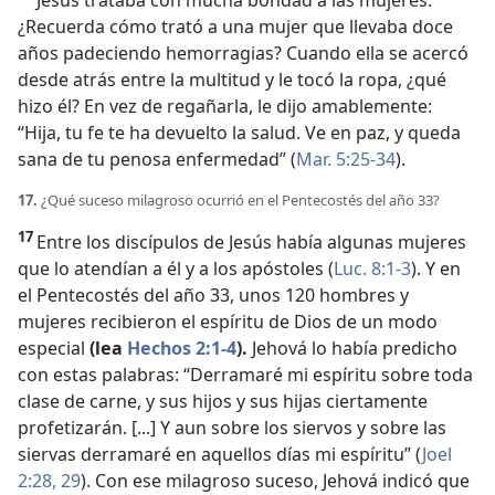
Jesús trataba con mucha bondad a las mujeres.
¿Recuerda cómo trató a una mujer que llevaba doce
años padeciendo hemorragias? Cuando ella se acercó
desde atrás entre la multitud y le tocó la ropa, ¿qué
hizo él? En vez de regañarla, le dijo amablemente:
“Hija, tu fe te ha devuelto la salud. Ve en paz, y queda
sana de tu penosa enfermedad” (
Mar. 5:25-34
).
17.
¿Qué suceso milagroso ocurrió en el Pentecostés del año 33?
17
Entre los discípulos de Jesús había algunas mujeres
que lo atendían a él y a los apóstoles (
Luc. 8:1-3
). Y en
el Pentecostés del año 33, unos 120 hombres y
mujeres recibieron el espíritu de Dios de un modo
especial
(lea
Hechos 2:1-4
).
Jehová lo había predicho
con estas palabras: “Derramaré mi espíritu sobre toda
clase de carne, y sus hijos y sus hijas ciertamente
profetizarán. [...] Y aun sobre los siervos y sobre las
siervas derramaré en aquellos días mi espíritu” (
Joel
2:28, 29
). Con ese milagroso suceso, Jehová indicó que