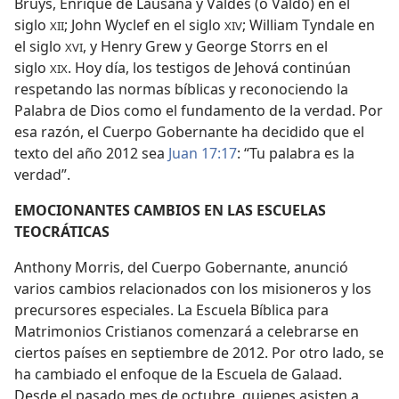
Bruys, Enrique de Lausana y Valdès (o Valdo) en el
siglo
; John Wyclef en el siglo
; William Tyndale en
XII
XIV
el siglo
, y Henry Grew y George Storrs en el
XVI
siglo
. Hoy día, los testigos de Jehová continúan
XIX
respetando las normas bíblicas y reconociendo la
Palabra de Dios como el fundamento de la verdad. Por
esa razón, el Cuerpo Gobernante ha decidido que el
texto del año 2012 sea
Juan 17:17
: “Tu palabra es la
verdad”.
EMOCIONANTES CAMBIOS EN LAS ESCUELAS
TEOCRÁTICAS
Anthony Morris, del Cuerpo Gobernante, anunció
varios cambios relacionados con los misioneros y los
precursores especiales. La Escuela Bíblica para
Matrimonios Cristianos comenzará a celebrarse en
ciertos países en septiembre de 2012. Por otro lado, se
ha cambiado el enfoque de la Escuela de Galaad.
Desde el pasado mes de octubre, quienes asisten a