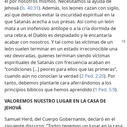
él por nosotros mismos. Necesitamos la ayuda de
Jehová (
Is. 40:31
). Además, los leones cazan con sigilo,
así que debemos evitar la oscuridad espiritual en la
que Satanás acecha a sus presas. Así como un león
mata a un inofensivo antílope o a la cría dormida de
una cebra, el Diablo es despiadado y le encantaría
acabar con nosotros. Y tal como las víctimas de
un
león suelen terminar en un estado irreconocible una
vez devoradas, quienes terminan siendo víctimas
espirituales de Satanás con frecuencia acaban en
“condiciones [...] peores para ellos que las primeras”,
cuando aún no conocían la verdad (
2 Ped. 2:20
). Por
tanto, debemos plantarle cara aferrándonos a los
principios bíblicos que hemos aprendido (
1 Ped. 5:9
).
VALOREMOS NUESTRO LUGAR EN LA CASA DE
JEHOVÁ
Samuel Herd, del Cuerpo Gobernante, declaró en el
siguiente discurso: “Todos tenemos un lugar en la casa