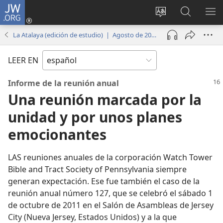
JW.ORG
Iniciar
sesión
Cambiar
Búsqueda
MO
(abre
idioma
en
ME
La Atalaya (edición de estudio) | Agosto de 2012
una
del sitio
jw.org
nueva
LEER EN
ventana)
Informe de la reunión anual
Una reunión marcada por la
unidad y por unos planes
emocionantes
LAS reuniones anuales de la corporación Watch Tower
Bible and Tract Society of Pennsylvania siempre
generan expectación. Ese fue también el caso de la
reunión anual número 127, que se celebró el sábado 1
de octubre de 2011 en el Salón de Asambleas de Jersey
City (Nueva Jersey, Estados Unidos) y a la que