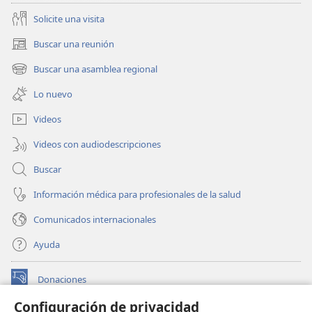
Solicite una visita
Buscar una reunión
(abre
una
Buscar una asamblea regional
(abre
nueva
una
ventana)
Lo nuevo
nueva
ventana)
Videos
Videos con audiodescripciones
Buscar
Información médica para profesionales de la salud
Comunicados internacionales
Ayuda
Donaciones
(abre
una
Configuración de privacidad
nueva