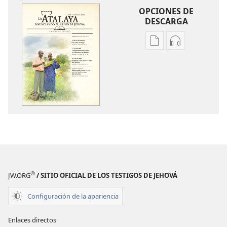
OPCIONES DE
DESCARGA
Opciones
Opciones
de
de
descarga
descarga
de
de
publicaciones
audio
LA
LA
ATALAYA
ATALAYA
(EDICIÓN
(EDICIÓN
DE
DE
ESTUDIO)
ESTUDIO)
Agosto
Agosto
®
JW.ORG
/ SITIO OFICIAL DE LOS TESTIGOS DE JEHOVÁ
de 2012
de 2012
Configuración de la apariencia
Enlaces directos