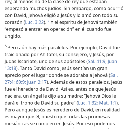
rey, al menos no de la clase de rey que estaban
esperando muchos judíos. Sin embargo, como ocurrió
con David, Jehová eligió a Jesús y lo amó con todo su
corazón (
Luc. 3:22
).
Y el espíritu de Jehová también
*
“empezó a entrar en operación” en él cuando fue
ungido.
5
Pero aún hay más paralelos. Por ejemplo, David fue
traicionado por Ahitofel, su consejero, y Jesús, por
Judas Iscariote, uno de sus apóstoles (
Sal. 41:9;
Juan
13:18
). Tanto David como Jesús sentían un gran
aprecio por el lugar donde se adoraba a Jehová (
Sal.
27:4;
69:9;
Juan 2:17
). Además de estos paralelos, Jesús
fue el heredero de David. Así es, antes de que Jesús
naciera, un ángel le dijo a su madre: “Jehová Dios le
dará el trono de David su padre” (
Luc. 1:32;
Mat. 1:1
).
Pero aunque Jesús es heredero de David, en realidad
es mayor que él, puesto que todas las promesas
mesiánicas se cumplen en Jesús. Por eso podemos