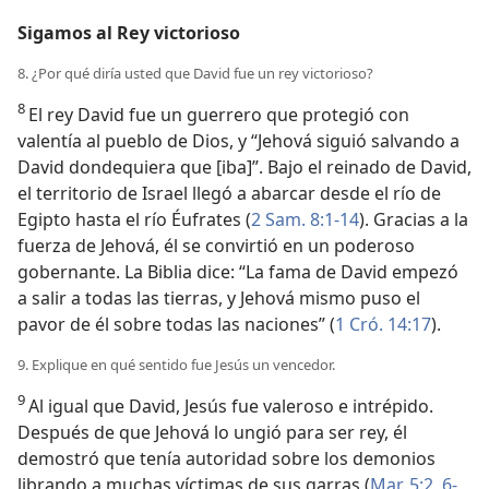
Sigamos al Rey victorioso
8. ¿Por qué diría usted que David fue un rey victorioso?
8
El rey David fue un guerrero que protegió con
valentía al pueblo de Dios, y “Jehová siguió salvando a
David dondequiera que [iba]”. Bajo el reinado de David,
el territorio de Israel llegó a abarcar desde el río de
Egipto hasta el río Éufrates (
2 Sam. 8:1-14
). Gracias a la
fuerza de Jehová, él se convirtió en un poderoso
gobernante. La Biblia dice: “La fama de David empezó
a salir a todas las tierras, y Jehová mismo puso el
pavor de él sobre todas las naciones” (
1 Cró. 14:17
).
9. Explique en qué sentido fue Jesús un vencedor.
9
Al igual que David, Jesús fue valeroso e intrépido.
Después de que Jehová lo ungió para ser rey, él
demostró que tenía autoridad sobre los demonios
librando a muchas víctimas de sus garras (
Mar. 5:2,
6-