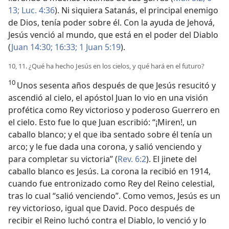
13;
Luc. 4:36
). Ni siquiera Satanás, el principal enemigo
de Dios, tenía poder sobre él. Con la ayuda de Jehová,
Jesús venció al mundo, que está en el poder del Diablo
(
Juan 14:30;
16:33;
1 Juan 5:19
).
10, 11. ¿Qué ha hecho Jesús en los cielos, y qué hará en el futuro?
10
Unos sesenta años después de que Jesús resucitó y
ascendió al cielo, el apóstol Juan lo vio en una visión
profética como Rey victorioso y poderoso Guerrero en
el cielo. Esto fue lo que Juan escribió: “¡Miren!, un
caballo blanco; y el que iba sentado sobre él tenía un
arco; y le fue dada una corona, y salió venciendo y
para completar su victoria” (
Rev. 6:2
). El jinete del
caballo blanco es Jesús. La corona la recibió en 1914,
cuando fue entronizado como Rey del Reino celestial,
tras lo cual “salió venciendo”. Como vemos, Jesús es un
rey victorioso, igual que David. Poco después de
recibir el Reino luchó contra el Diablo, lo venció y lo