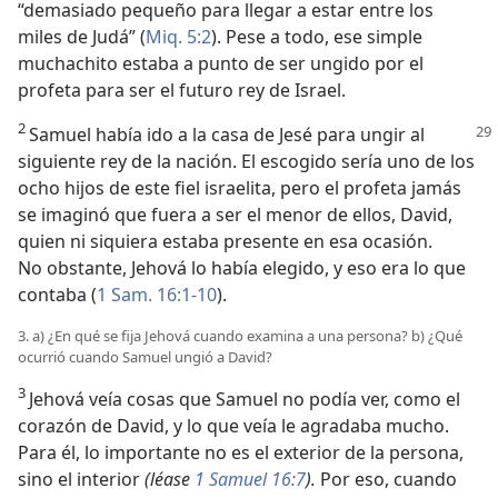
“demasiado pequeño para llegar a estar entre los
miles de Judá” (
Miq. 5:2
). Pese a todo, ese simple
muchachito estaba a punto de ser ungido por el
profeta para ser el futuro rey de Israel.
2
Samuel había ido a la casa de Jesé para ungir al
siguiente rey de la nación. El escogido sería uno de los
ocho hijos de este fiel israelita, pero el profeta jamás
se imaginó que fuera a ser el menor de ellos, David,
quien ni siquiera estaba presente en esa ocasión.
No obstante, Jehová lo había elegido, y eso era lo que
contaba (
1 Sam. 16:1-10
).
3. a) ¿En qué se fija Jehová cuando examina a una persona? b) ¿Qué
ocurrió cuando Samuel ungió a David?
3
Jehová veía cosas que Samuel no podía ver, como el
corazón de David, y lo que veía le agradaba mucho.
Para él, lo importante no es el exterior de la persona,
sino el interior
(léase
1 Samuel 16:7
).
Por eso, cuando