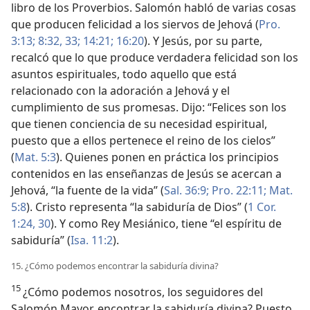
libro de los Proverbios. Salomón habló de varias cosas
que producen felicidad a los siervos de Jehová (
Pro.
3:13;
8:32, 33;
14:21;
16:20
). Y Jesús, por su parte,
recalcó que lo que produce verdadera felicidad son los
asuntos espirituales, todo aquello que está
relacionado con la adoración a Jehová y el
cumplimiento de sus promesas. Dijo: “Felices son los
que tienen conciencia de su necesidad espiritual,
puesto que a ellos pertenece el reino de los cielos”
(
Mat. 5:3
). Quienes ponen en práctica los principios
contenidos en las enseñanzas de Jesús se acercan a
Jehová, “la fuente de la vida” (
Sal. 36:9;
Pro. 22:11;
Mat.
5:8
). Cristo representa “la sabiduría de Dios” (
1 Cor.
1:24,
30
). Y como Rey Mesiánico, tiene “el espíritu de
sabiduría” (
Isa. 11:2
).
15. ¿Cómo podemos encontrar la sabiduría divina?
15
¿Cómo podemos nosotros, los seguidores del
Salomón Mayor, encontrar la sabiduría divina? Puesto