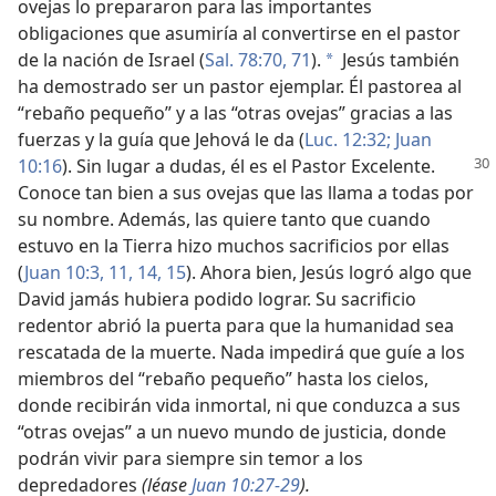
ovejas lo prepararon para las importantes
obligaciones que asumiría al convertirse en el pastor
de la nación de Israel (
Sal. 78:70, 71
).
Jesús también
*
ha demostrado ser un pastor ejemplar. Él pastorea al
“rebaño pequeño” y a las “otras ovejas” gracias a las
fuerzas y la guía que Jehová le da (
Luc. 12:32;
Juan
10:16
). Sin
lugar a dudas, él es el Pastor Excelente.
Conoce tan bien a sus ovejas que las llama a todas por
su nombre. Además, las quiere tanto que cuando
estuvo en la Tierra hizo muchos sacrificios por ellas
(
Juan 10:3,
11,
14, 15
). Ahora bien, Jesús logró algo que
David jamás hubiera podido lograr. Su sacrificio
redentor abrió la puerta para que la humanidad sea
rescatada de la muerte. Nada impedirá que guíe a los
miembros del “rebaño pequeño” hasta los cielos,
donde recibirán vida inmortal, ni que conduzca a sus
“otras ovejas” a un nuevo mundo de justicia, donde
podrán vivir para siempre sin temor a los
depredadores
(léase
Juan 10:27-29
).