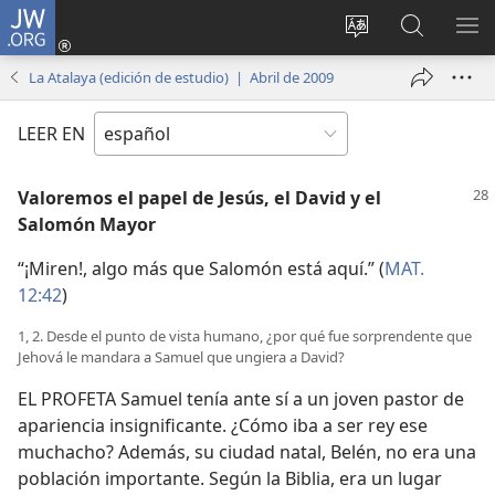
JW.ORG
Iniciar
sesión
Cambiar
Búsqueda
MO
(abre
idioma
en
ME
La Atalaya (edición de estudio) | Abril de 2009
una
del sitio
jw.org
nueva
LEER EN
ventana)
Valoremos el papel de Jesús, el David y el
Salomón Mayor
“¡Miren!, algo más que Salomón está aquí.” (
MAT.
12:42
)
1, 2. Desde el punto de vista humano, ¿por qué fue sorprendente que
Jehová le mandara a Samuel que ungiera a David?
EL PROFETA Samuel tenía ante sí a un joven pastor de
apariencia insignificante. ¿Cómo iba a ser rey ese
muchacho? Además, su ciudad natal, Belén, no era una
población importante. Según la Biblia, era un lugar