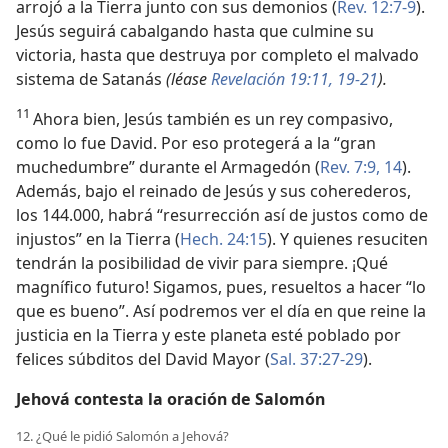
arrojó a la Tierra junto con sus demonios (
Rev. 12:7-9
).
Jesús seguirá cabalgando hasta que culmine su
victoria, hasta que destruya por completo el malvado
sistema de Satanás
(léase
Revelación 19:11,
19-21
).
11
Ahora bien, Jesús también es un rey compasivo,
como lo fue David. Por eso protegerá a la “gran
muchedumbre” durante el Armagedón (
Rev. 7:9,
14
).
Además, bajo el reinado de Jesús y sus coherederos,
los 144.000, habrá “resurrección así de justos como de
injustos” en la Tierra (
Hech. 24:15
). Y quienes resuciten
tendrán la posibilidad de vivir para siempre. ¡Qué
magnífico futuro! Sigamos, pues, resueltos a hacer “lo
que es bueno”. Así podremos ver el día en que reine la
justicia en la Tierra y este planeta esté poblado por
felices súbditos del David Mayor (
Sal. 37:27-29
).
Jehová contesta la oración de Salomón
12. ¿Qué le pidió Salomón a Jehová?