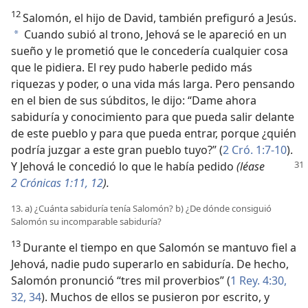
12
Salomón, el hijo de David, también prefiguró a Jesús.
Cuando subió al trono, Jehová se le apareció en un
*
sueño y le prometió que le concedería cualquier cosa
que le pidiera. El rey pudo haberle pedido más
riquezas y poder, o una vida más larga. Pero pensando
en el bien de sus súbditos, le dijo: “Dame ahora
sabiduría y conocimiento para que pueda salir delante
de este pueblo y para que pueda entrar, porque ¿quién
podría juzgar a este gran pueblo tuyo?” (
2 Cró. 1:7-10
).
Y Jehová le concedió lo que le
había pedido
(léase
2 Crónicas 1:11, 12
).
13. a) ¿Cuánta sabiduría tenía Salomón? b) ¿De dónde consiguió
Salomón su incomparable sabiduría?
13
Durante el tiempo en que Salomón se mantuvo fiel a
Jehová, nadie pudo superarlo en sabiduría. De hecho,
Salomón pronunció “tres mil proverbios” (
1 Rey. 4:30,
32,
34
). Muchos de ellos se pusieron por escrito, y