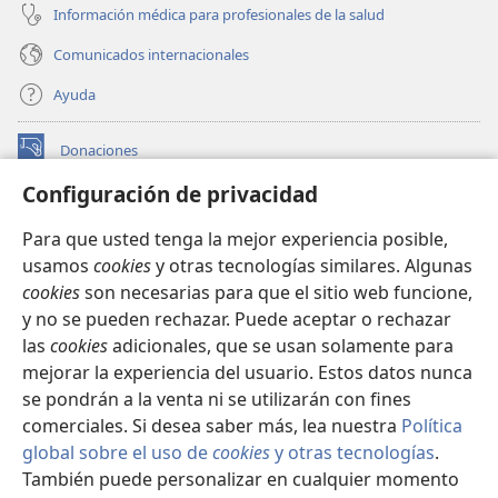
Información médica para profesionales de la salud
Comunicados internacionales
Ayuda
Donaciones
(abre
una
Configuración de privacidad
nueva
BIBLIOTECA EN LÍNEA Watchtower™
(abre
ventana)
Para que usted tenga la mejor experiencia posible,
una
®
JW Hub
usamos
cookies
y otras tecnologías similares. Algunas
nueva
(abre
ventana)
cookies
son necesarias para que el sitio web funcione,
una
®
JW Library
nueva
y no se pueden rechazar. Puede aceptar o rechazar
ventana)
las
cookies
adicionales, que se usan solamente para
Watchtower Library
mejorar la experiencia del usuario. Estos datos nunca
se pondrán a la venta ni se utilizarán con fines
comerciales. Si desea saber más, lea nuestra
Política
global sobre el uso de
cookies
y otras tecnologías
.
Copyright
© 2026 Watch Tower Bible and Tract Society of Pennsylvania.
También puede personalizar en cualquier momento
CONDICIONES DE USO
|
POLÍTICA DE PRIVACIDAD
|