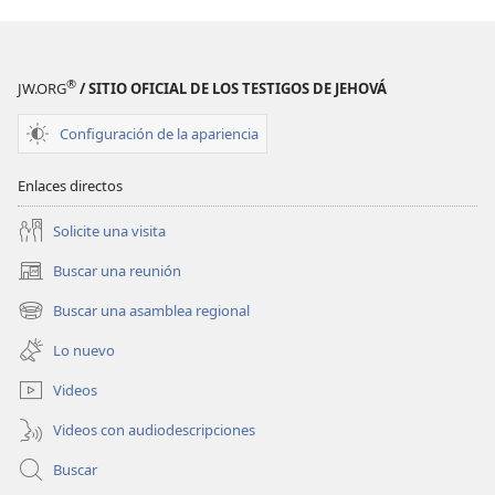
de
publicaciones
LA
ATALAYA
®
JW.ORG
/ SITIO OFICIAL DE LOS TESTIGOS DE JEHOVÁ
(EDICIÓN
DE
Configuración de la apariencia
ESTUDIO)
Abril
Enlaces directos
de 2009
Solicite una visita
Buscar una reunión
(abre
una
Buscar una asamblea regional
(abre
nueva
una
ventana)
Lo nuevo
nueva
ventana)
Videos
Videos con audiodescripciones
Buscar