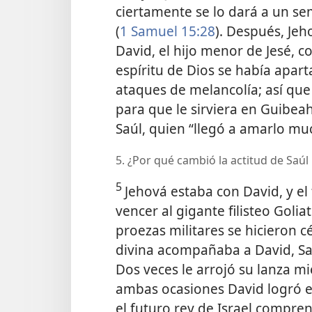
ciertamente se lo dará a un se
(
1 Samuel 15:28
). Después, Je
David, el hijo menor de Jesé, c
espíritu de Dios se había apart
ataques de melancolía; así que 
para que le sirviera en Guibea
Saúl, quien “llegó a amarlo mu
5. ¿Por qué cambió la actitud de Saúl 
5
Jehová estaba con David, y el
vencer al gigante filisteo Goli
proezas militares se hicieron cé
divina acompañaba a David, Sa
Dos veces le arrojó su lanza mi
ambas ocasiones David logró es
el futuro rey de Israel compre