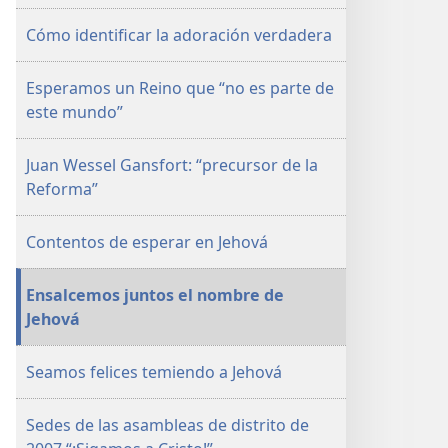
DE
Cómo identificar la adoración verdadera
ESTUDIO)
1
Esperamos un Reino que “no es parte de
de
este mundo”
marzo
de 2007
Juan Wessel Gansfort: “precursor de la
Reforma”
Contentos de esperar en Jehová
Ensalcemos juntos el nombre de
Jehová
Seamos felices temiendo a Jehová
Sedes de las asambleas de distrito de