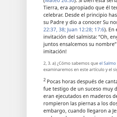
(
Mateo 26:30
). Si bien esta ser
Tierra, era apropiado que él t
celebrar. Desde el principio has
su Padre y dio a conocer Su no
22:37, 38;
Juan 12:28;
17:6
). En
invitación del salmista: “Oh, 
juntos ensalcemos su nombre” 
imitación!
2, 3. a) ¿Cómo sabemos que
el Salmo
examinaremos en este artículo y el s
2
Pocas horas después de cantar
fue testigo de un suceso muy d
eran ejecutados en maderos d
rompieron las piernas a los dos
embargo, cuando llegaron a Je