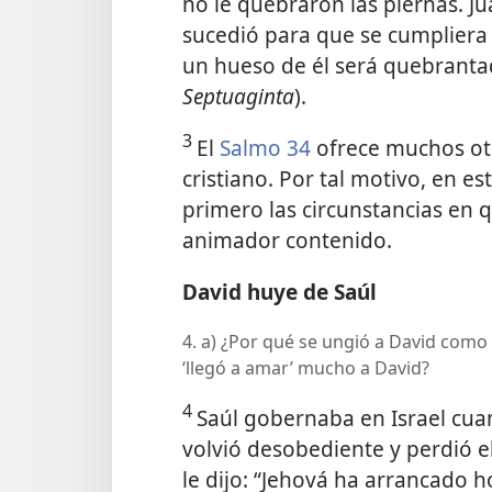
no le quebraron las piernas. J
sucedió para que se cumpliera 
un hueso de él será quebranta
Septuaginta
).
3
El
Salmo 34
ofrece muchos otr
cristiano. Por tal motivo, en e
primero las circunstancias en 
animador contenido.
David huye de Saúl
4. a) ¿Por qué se ungió a David como 
‘llegó a amar’ mucho a David?
4
Saúl gobernaba en Israel cua
volvió desobediente y perdió el
le dijo: “Jehová ha arrancado hoy