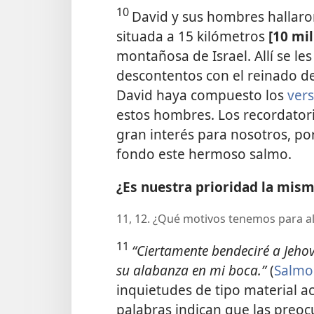
10
David y sus hombres hallaro
situada a 15 kilómetros
[10 mil
montañosa de Israel. Allí se l
descontentos con el reinado de
David haya compuesto los
vers
estos hombres. Los recordator
gran interés para nosotros, po
fondo este hermoso salmo.
¿Es nuestra prioridad la mism
11, 12. ¿Qué motivos tenemos para a
11
“Ciertamente bendeciré a Jeho
su alabanza en mi boca.”
(
Salmo
inquietudes de tipo material ac
palabras indican que las preo