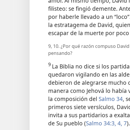
amor. Al mismo tiempo, David i
filisteo: se fingió demente. Ant
por haberle llevado a un “loco”
la estratagema de David, quien
escapar de la muerte por poco 
9, 10. ¿Por qué razón compuso Davi
pensando?
9
La Biblia no dice si los parti
quedaron vigilando en las alde
debieron de alegrarse mucho cu
manera como Jehová lo había vue
la composición del
Salmo 34
, 
primeros siete versículos, Dav
invita a sus partidarios a exal
de Su pueblo (
Salmo 34:3, 4,
7
).