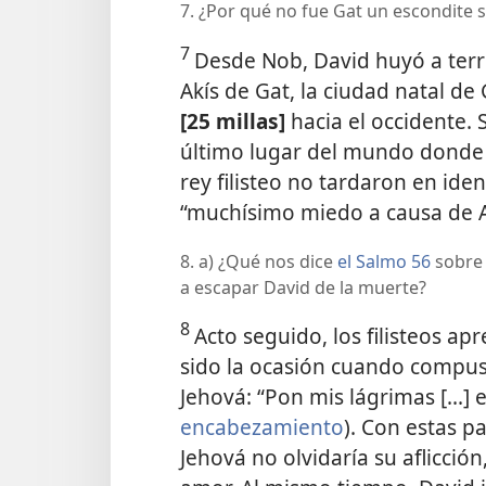
7. ¿Por qué no fue Gat un escondite 
7
Desde Nob, David huyó a territ
Akís de Gat, la ciudad natal de
[25 millas]
hacia el occidente.
último lugar del mundo donde S
rey filisteo no tardaron en ide
“muchísimo miedo a causa de Ak
8. a) ¿Qué nos dice
el Salmo 56
sobre 
a escapar David de la muerte?
8
Acto seguido, los filisteos ap
sido la ocasión cuando compus
Jehová: “Pon mis lágrimas [...] 
encabezamiento
). Con estas p
Jehová no olvidaría su aflicción