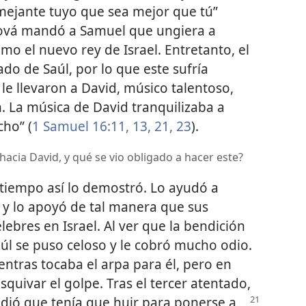
mejante tuyo que sea mejor que tú”
hová mandó a Samuel que ungiera a
omo el nuevo rey de Israel. Entretanto, el
ado de Saúl, por lo que este sufría
le llevaron a David, músico talentoso,
h. La música de David tranquilizaba a
cho” (
1 Samuel 16:11,
13,
21,
23
).
hacia David, y qué se vio obligado a hacer este?
 tiempo así lo demostró. Lo ayudó a
at y lo apoyó de tal manera que sus
lebres en Israel. Al ver que la bendición
úl se puso celoso y le cobró mucho odio.
entras tocaba el arpa para él, pero en
quivar el golpe. Tras el tercer atentado,
ndió
que tenía que huir para ponerse a