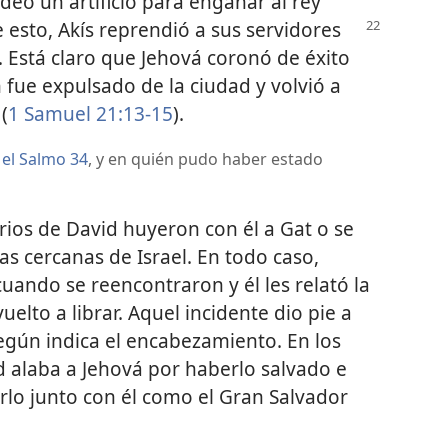
deó un artificio para engañar al rey
e esto, Akís reprendió a sus servidores
. Está claro que Jehová coronó de éxito
 fue expulsado de la ciudad y volvió a
(
1 Samuel 21:13-15
).
d
el Salmo 34
, y en quién pudo haber estado
darios de David huyeron con él a Gat o se
as cercanas de Israel. En todo caso,
ando se reencontraron y él les relató la
lto a librar. Aquel incidente dio pie a
según indica el encabezamiento. En los
id alaba a Jehová por haberlo salvado e
tarlo junto con él como el Gran Salvador