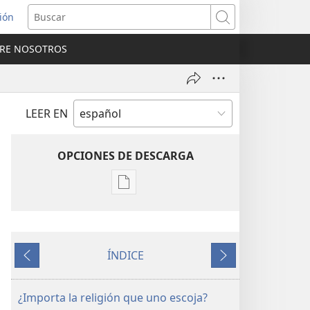
sión
Buscar
RE NOSOTROS
a
na)
LEER EN
OPCIONES DE DESCARGA
Opciones
de
descarga
de
ÍNDICE
publicaciones
Anterior
Siguiente
LA
ATALAYA
¿Importa la religión que uno escoja?
(EDICIÓN