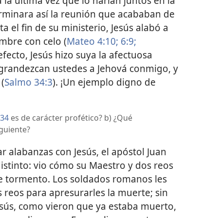
ía la última vez que lo harían juntos en la
erminara así la reunión que acababan de
ta el fin de su ministerio, Jesús alabó a
mbre con celo (
Mateo 4:10;
6:9;
 efecto, Jesús hizo suya la afectuosa
engrandezcan ustedes a Jehová conmigo, y
(
Salmo 34:3
). ¡Un ejemplo digno de
 34
es de carácter profético? b) ¿Qué
iguiente?
 alabanzas con Jesús, el apóstol Juan
istinto: vio cómo su Maestro y dos reos
e tormento. Los soldados romanos les
 reos para apresurarles la muerte; sin
sús, como vieron que ya estaba muerto,