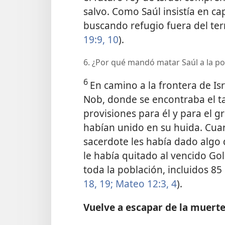
salvo. Como Saúl insistía en ca
buscando refugio fuera del terri
19:9, 10
).
6. ¿Por qué mandó matar Saúl a la p
6
En camino a la frontera de Is
Nob, donde se encontraba el ta
provisiones para él y para el g
habían unido en su huida. Cua
sacerdote les había dado algo
le había quitado al vencido Go
toda la población, incluidos 85
18, 19;
Mateo 12:3, 4
).
Vuelve a escapar de la muert