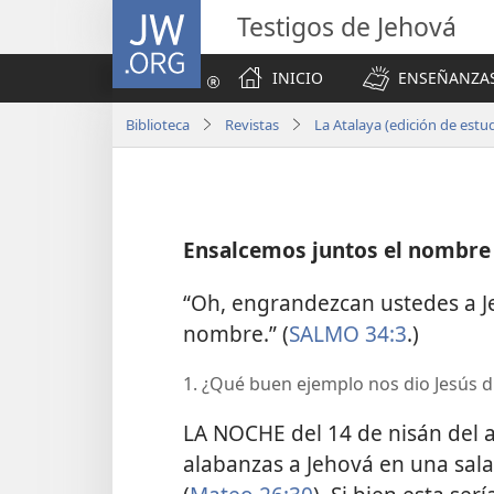
JW.ORG
Testigos de Jehová
INICIO
ENSEÑANZAS
Biblioteca
Revistas
La Atalaya (edición de est
Ensalcemos juntos el nombre
“Oh, engrandezcan ustedes a J
nombre.” (
SALMO 34:3
.)
1. ¿Qué buen ejemplo nos dio Jesús d
LA NOCHE del 14 de nisán del a
alabanzas a Jehová en una sala