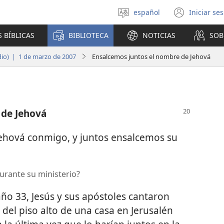
español
Iniciar se
Seleccionar
(abre
idioma
una
 BÍBLICAS
BIBLIOTECA
NOTICIAS
SOB
nuev
venta
udio) | 1 de marzo de 2007
Ensalcemos juntos el nombre de Jehová
 de Jehová
ehová conmigo, y juntos ensalcemos su
urante su ministerio?
ño 33, Jesús y sus apóstoles cantaron
 del piso alto de una casa en Jerusalén