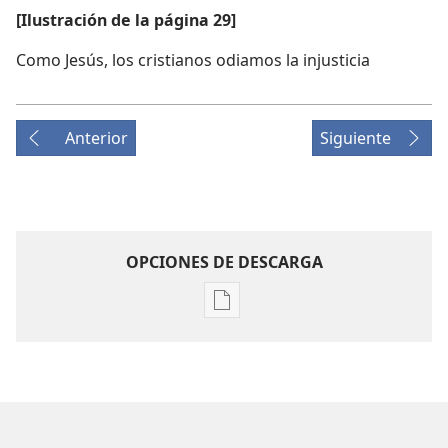
[Ilustración de la página 29]
Como Jesús, los cristianos odiamos la injusticia
Anterior
Siguiente
OPCIONES DE DESCARGA
Opciones
de
descarga
de
publicaciones
LA