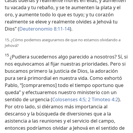
casas buenas y realmente mores en ellas, y aumenten
tu vacada y tu rebaño, y se te aumenten la plata y el
oro, y aumente todo lo que es tuyo; y tu corazón
realmente se eleve y realmente olvides a Jehová tu
Dios” (
Deuteronomio 8:11-14
).
15. ¿Cómo podemos asegurarnos de que no estamos olvidando a
Jehová?
15
¿Pudiera sucedernos algo parecido a nosotros? Sí, si
nos equivocamos al fijar nuestras prioridades. Pero si
buscamos primero la justicia de Dios, la adoración
pura será primordial en nuestra vida. Como exhortó
Pablo, “[compraremos] todo el tiempo oportuno que
queda” y efectuaremos nuestro ministerio con un
sentido de urgencia (
Colosenses 4:5;
2 Timoteo 4:2
).
Por otro lado, si diéramos más importancia al
descanso y la búsqueda de diversiones que a la
asistencia a las reuniones y el servicio del campo,
entonces podríamos olvidar a Jehová en el sentido de