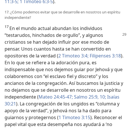
11:3-5;
1 Timoteo 6:3-5
).
17. ¿Cómo podemos evitar que se desarrolle en nosotros un espíritu
independiente?
17
En el mundo actual abundan los individuos
“testarudos, hinchados de orgullo”, y algunos
cristianos se han dejado influir por ese modo de
pensar. Unos cuantos hasta se han convertido en
opositores de la verdad (
2 Timoteo 3:4;
Filipenses 3:18
).
En lo que se refiere a la adoración pura, es
indispensable que nos dejemos guiar por Jehová y que
colaboremos con “el esclavo fiel y discreto” y los
ancianos de la congregación. Así buscamos la justicia y
no dejamos que se desarrolle en nosotros un espíritu
independiente (
Mateo 24:45-47;
Salmo 25:9, 10;
Isaías
30:21
). La congregación de los ungidos es “columna y
apoyo de la verdad”, y Jehová nos la ha dado para
guiarnos y protegernos (
1 Timoteo 3:15
). Reconocer el
papel vital que esta desempeña nos ayudará a ‘no