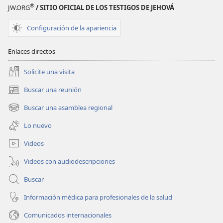
ATALAYA
®
JW.ORG
/ SITIO OFICIAL DE LOS TESTIGOS DE JEHOVÁ
(EDICIÓN
DE
Configuración de la apariencia
ESTUDIO)
1
Enlaces directos
de
Solicite una visita
enero
de 2006
Buscar una reunión
(abre
una
Buscar una asamblea regional
(abre
nueva
una
ventana)
Lo nuevo
nueva
ventana)
Videos
Videos con audiodescripciones
Buscar
Información médica para profesionales de la salud
Comunicados internacionales