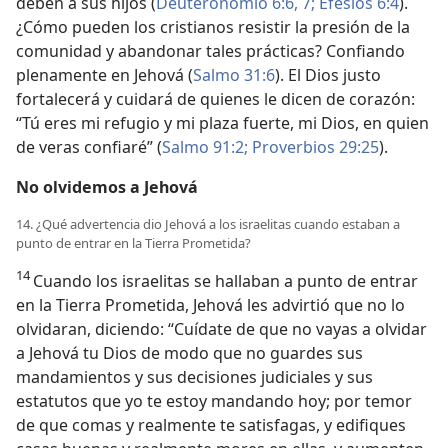
deben a sus hijos (
Deuteronomio 6:6, 7;
Efesios 6:4
).
¿Cómo pueden los cristianos resistir la presión de la
comunidad y abandonar tales prácticas? Confiando
plenamente en Jehová (
Salmo 31:6
). El Dios justo
fortalecerá y cuidará de quienes le dicen de corazón:
“Tú eres mi refugio y mi plaza fuerte, mi Dios, en quien
de veras confiaré” (
Salmo 91:2;
Proverbios 29:25
).
No olvidemos a Jehová
14. ¿Qué advertencia dio Jehová a los israelitas cuando estaban a
punto de entrar en la Tierra Prometida?
14
Cuando los israelitas se hallaban a punto de entrar
en la Tierra Prometida, Jehová les advirtió que no lo
olvidaran, diciendo: “Cuídate de que no vayas a olvidar
a Jehová tu Dios de modo que no guardes sus
mandamientos y sus decisiones judiciales y sus
estatutos que yo te estoy mandando hoy; por temor
de que comas y realmente te satisfagas, y edifiques