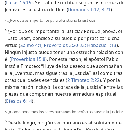
(
Lucas 16:15
). Se trata de rectitud según las normas de
Jehová: es la justicia de Dios (
Romanos 1:17;
3:21
).
4. ¿Por qué es importante para el cristiano la justicia?
4
¿Por qué es importante la justicia? Porque Jehová, el
“justo Dios”, bendice a su pueblo por practicar dicha
virtud (
Salmo 4:1;
Proverbios 2:20-22;
Habacuc 1:13
).
Ningún injusto puede tener una estrecha relación con
él (
Proverbios 15:8
). Por esta razón, el apóstol Pablo
instó a Timoteo: “Huye de los deseos que acompañan
a la juventud, mas sigue tras la justicia”, así como tras
otras cualidades esenciales (
2 Timoteo 2:22
). Y por la
misma razón incluyó “la coraza de la justicia” entre las
piezas que componen nuestra armadura espiritual
(
Efesios 6:14
).
5. ¿Cómo podemos los seres humanos imperfectos buscar la justicia?
5
Desde luego, ningún ser humano es absolutamente
justo. Todos heredamos la imperfección de Adán y