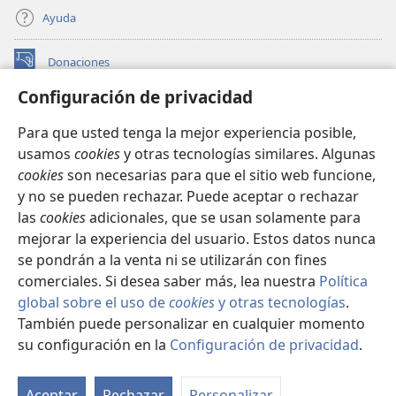
Ayuda
Donaciones
(abre
una
Configuración de privacidad
nueva
BIBLIOTECA EN LÍNEA Watchtower™
(abre
ventana)
Para que usted tenga la mejor experiencia posible,
una
®
JW Hub
usamos
cookies
y otras tecnologías similares. Algunas
nueva
(abre
ventana)
cookies
son necesarias para que el sitio web funcione,
una
®
JW Library
nueva
y no se pueden rechazar. Puede aceptar o rechazar
ventana)
las
cookies
adicionales, que se usan solamente para
Watchtower Library
mejorar la experiencia del usuario. Estos datos nunca
se pondrán a la venta ni se utilizarán con fines
comerciales. Si desea saber más, lea nuestra
Política
global sobre el uso de
cookies
y otras tecnologías
.
Copyright
© 2026 Watch Tower Bible and Tract Society of Pennsylvania.
También puede personalizar en cualquier momento
CONDICIONES DE USO
|
POLÍTICA DE PRIVACIDAD
|
su configuración en la
Configuración de privacidad
.
Mo
CONFIGURACIÓN DE PRIVACIDAD
ín
Aceptar
Rechazar
Personalizar