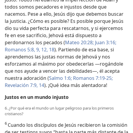
todos somos pecadores e injustos desde que
nacemos. Pese a ello, Jesús dijo que debemos buscar
la justicia. ¿Cómo es posible? Es posible porque Jesús
dio su vida perfecta para rescatarnos, y si ejercemos
fe en ese sacrificio, Jehová está dispuesto a
perdonarnos los pecados (
Mateo 20:28;
Juan 3:16;
Romanos 5:8, 9,
12,
18
). Partiendo de esa base, si
aprendemos las justas normas de Jehová y nos
esforzamos al máximo por obedecerlas —rogándole
que nos ayude a vencer las debilidades—, él acepta
nuestra adoración (
Salmo 1:6;
Romanos 7:19-25;
Revelación 7:9,
14
). ¡Qué idea más alentadora!
Justos en un mundo injusto
6. ¿Por qué era el mundo un lugar peligroso para los primeros
cristianos?
6
Cuando los discípulos de Jesús recibieron la comisión
de ser testigos suyos “hasta la parte más distante de la