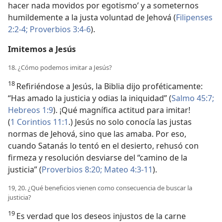
hacer nada movidos por egotismo’ y a someternos
humildemente a la justa voluntad de Jehová (
Filipenses
2:2-4;
Proverbios 3:4-6
).
Imitemos a Jesús
18. ¿Cómo podemos imitar a Jesús?
18
Refiriéndose a Jesús, la Biblia dijo proféticamente:
“Has amado la justicia y odias la iniquidad” (
Salmo 45:7;
Hebreos 1:9
). ¡Qué magnífica actitud para imitar!
(
1 Corintios 11:1
.) Jesús no solo conocía las justas
normas de Jehová, sino que las amaba. Por eso,
cuando Satanás lo tentó en el desierto, rehusó con
firmeza y resolución desviarse del “camino de la
justicia” (
Proverbios 8:20;
Mateo 4:3-11
).
19, 20. ¿Qué beneficios vienen como consecuencia de buscar la
justicia?
19
Es verdad que los deseos injustos de la carne