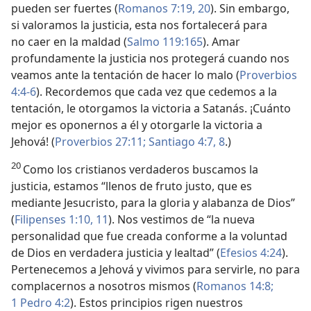
pueden ser fuertes (
Romanos 7:19, 20
). Sin embargo,
si valoramos la justicia, esta nos fortalecerá para
no caer en la maldad (
Salmo 119:165
). Amar
profundamente la justicia nos protegerá cuando nos
veamos ante la tentación de hacer lo malo (
Proverbios
4:4-6
). Recordemos que cada vez que cedemos a la
tentación, le otorgamos la victoria a Satanás. ¡Cuánto
mejor es oponernos a él y otorgarle la victoria a
Jehová! (
Proverbios 27:11;
Santiago 4:7, 8
.)
20
Como los cristianos verdaderos buscamos la
justicia, estamos “llenos de fruto justo, que es
mediante Jesucristo, para la gloria y alabanza de Dios”
(
Filipenses 1:10, 11
). Nos vestimos de “la nueva
personalidad que fue creada conforme a la voluntad
de Dios en verdadera justicia y lealtad” (
Efesios 4:24
).
Pertenecemos a Jehová y vivimos para servirle, no para
complacernos a nosotros mismos (
Romanos 14:8;
1 Pedro 4:2
). Estos principios rigen nuestros