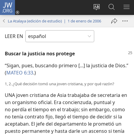
JW.ORG
Iniciar
sesión
Cambiar
Búsqueda
MO
(abre
idioma
en
ME
La Atalaya (edición de estudio) | 1 de enero de 2006
una
del sitio
jw.org
nueva
LEER EN
ventana)
Buscar la justicia nos protege
“Sigan, pues, buscando primero [...] la justicia de Dios.”
(
MATEO 6:33
.)
1, 2. ¿Qué decisión tomó una joven cristiana, y por qué razón?
UNA joven cristiana de Asia trabajaba de secretaria en
un organismo oficial. Era concienzuda, puntual y
no perdía el tiempo en el trabajo; sin embargo, como
no tenía contrato fijo, llegó el tiempo de decidir si la
aceptaban. El jefe del departamento le prometió un
puesto permanente y hasta darle un ascenso si tenía