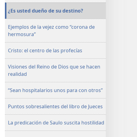
DE
¿Es usted dueño de su destino?
ESTUDIO)
15
Ejemplos de la vejez como “corona de
de
hermosura”
enero
de 2005
Cristo: el centro de las profecías
Visiones del Reino de Dios que se hacen
realidad
“Sean hospitalarios unos para con otros”
Puntos sobresalientes del libro de Jueces
La predicación de Saulo suscita hostilidad