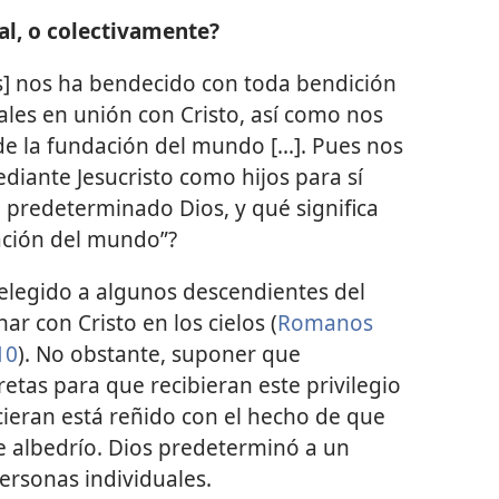
al, o colectivamente?
ios] nos ha bendecido con toda bendición
tiales en unión con Cristo, así como nos
e la fundación del mundo [...]. Pues nos
iante Jesucristo como hijos para sí
a predeterminado Dios, y qué significa
ación del mundo”?
 elegido a algunos descendientes del
r con Cristo en los cielos (
Romanos
10
). No obstante, suponer que
tas para que recibieran este privilegio
ieran está reñido con el hecho de que
e albedrío. Dios predeterminó a un
ersonas individuales.