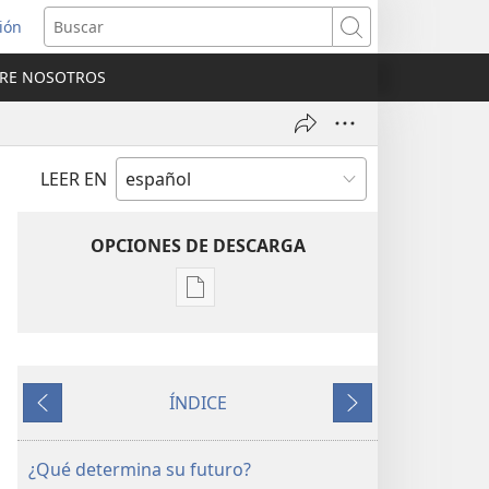
sión
Buscar
RE NOSOTROS
a
na)
LEER EN
OPCIONES DE DESCARGA
Opciones
de
descarga
de
ÍNDICE
publicaciones
Anterior
Siguiente
LA
ATALAYA
¿Qué determina su futuro?
(EDICIÓN