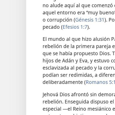
no alude aquí al que comenzó c
aquel entorno era “muy bueno”
o corrupción (
Génesis 1:31
). P
pecado (
Efesios 1:7
).
El mundo al que hizo alusión Pab
rebelión de la primera pareja
que se había propuesto Dios. T
hijos de Adán y Eva, y estuvo c
esclavizada al pecado y la cor
podían ser redimidas, a difere
deliberadamente (
Romanos 5:1
Jehová Dios afrontó sin demora
rebelión. Enseguida dispuso e
especial —el Reino mesiánico e