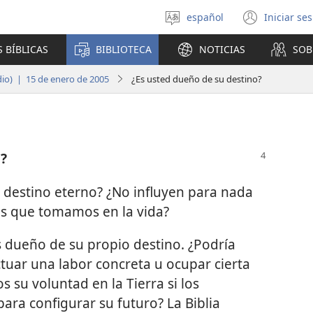
español
Iniciar se
Seleccionar
(abre
idioma
una
 BÍBLICAS
BIBLIOTECA
NOTICIAS
SOB
nuev
venta
dio) | 15 de enero de 2005
¿Es usted dueño de su destino?
o?
destino eterno? ¿No influyen para nada
es que tomamos en la vida?
dueño de su propio destino. ¿Podría
tuar una labor concreta u ocupar cierta
s su voluntad en la Tierra si los
ra configurar su futuro? La Biblia