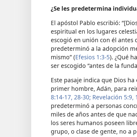
¿Se les predetermina individu
El apóstol Pablo escribió: “[D
espiritual en los lugares celes
escogió en unión con él antes d
predeterminó a la adopción med
mismo” (
Efesios 1:3-5
). ¿Qué h
ser escogido “antes de la fund
Este pasaje indica que Dios ha
primer hombre, Adán, para reina
8:14-17,
28-30;
Revelación 5:9, 
predeterminó a personas concre
miles de años antes de que nac
los seres humanos poseen libr
grupo, o clase de gente, no a p