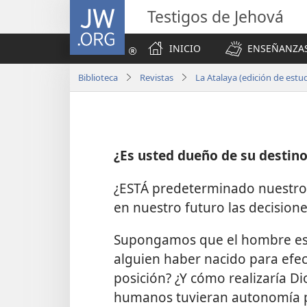
JW.ORG
Testigos de Jehová
INICIO
ENSEÑANZAS
Biblioteca
Revistas
La Atalaya (edición de estu
¿Es usted dueño de su destin
¿ESTÁ predeterminado nuestro 
en nuestro futuro las decision
Supongamos que el hombre es 
alguien haber nacido para efec
posición? ¿Y cómo realizaría Dio
humanos tuvieran autonomía pa