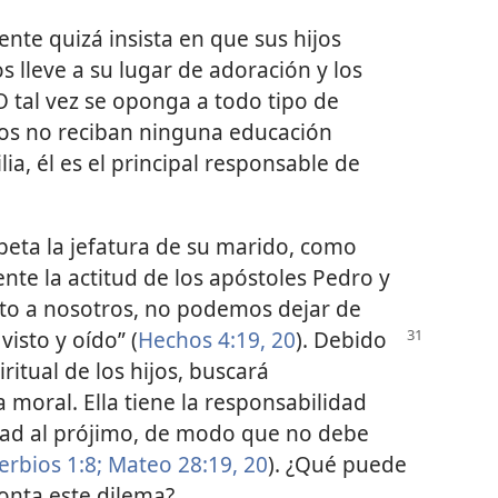
nte quizá insista en que sus hijos
los lleve a su lugar de adoración y los
 tal vez se oponga a todo tipo de
ijos no reciban ninguna educación
ia, él es el principal responsable de
peta la jefatura de su marido, como
nte la actitud de los apóstoles Pedro y
nto a nosotros, no podemos dejar de
isto y oído” (
Hechos 4:19, 20
). Debido
iritual de los hijos, buscará
 moral. Ella tiene la responsabilidad
dad al prójimo, de modo que no debe
erbios 1:8;
Mateo 28:19, 20
). ¿Qué puede
onta este dilema?