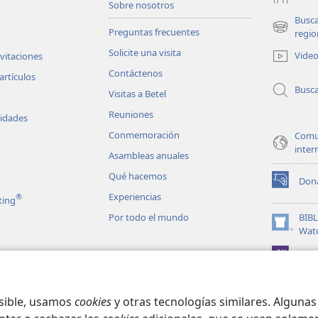
Sobre nosotros
Busc
Preguntas frecuentes
(abre
regio
una
Solicite una visita
Vide
nvitaciones
nueva
Contáctenos
ventana)
artículos
Busc
Visitas a Betel
Reuniones
vidades
Conmemoración
Comu
inter
Asambleas anuales
Qué hacemos
Don
(abre
Experiencias
®
ting
una
nueva
Por todo el mundo
BIB
ventana)
(abre
Wat
una
JW L
nueva
les en audio
ventana)
matizadas de la
osible, usamos
cookies
y otras tecnologías similares. Alguna