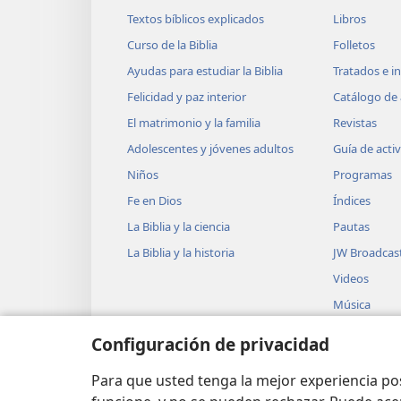
Textos bíblicos explicados
Libros
Curso de la Biblia
Folletos
Ayudas para estudiar la Biblia
Tratados e i
Felicidad y paz interior
Catálogo de 
El matrimonio y la familia
Revistas
Adolescentes y jóvenes adultos
Guía de acti
Niños
Programas
Fe en Dios
Índices
La Biblia y la ciencia
Pautas
La Biblia y la historia
JW Broadcas
Videos
Música
Obras teatra
Configuración de privacidad
Lecturas dra
Biblia
Para que usted tenga la mejor experiencia p