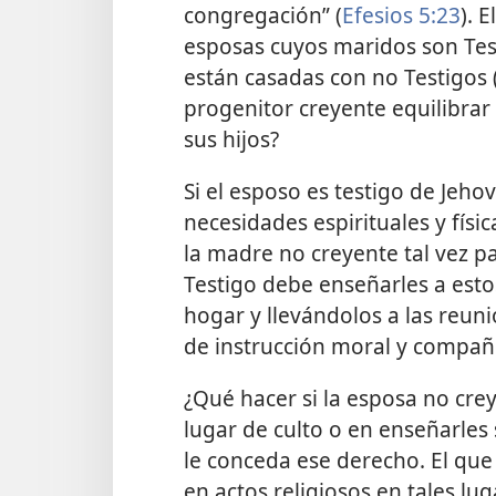
congregación” (
Efesios 5:23
). 
esposas cuyos maridos son Test
están casadas con no Testigos 
progenitor creyente equilibrar 
sus hijos?
Si el esposo es testigo de Jeho
necesidades espirituales y físic
la madre no creyente tal vez p
Testigo debe enseñarles a estos
hogar y llevándolos a las reuni
de instrucción moral y compañ
¿Qué hacer si la esposa no creye
lugar de culto o en enseñarles 
le conceda ese derecho. El que 
en actos religiosos en tales l