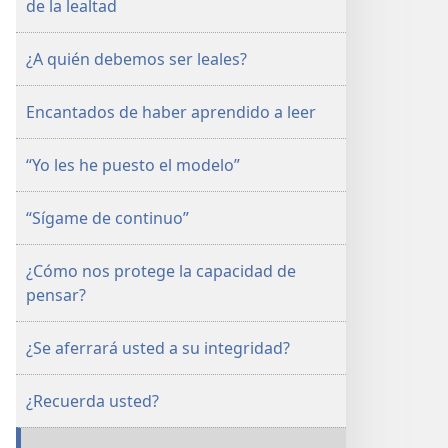
de la lealtad
DE
ESTUDIO)
¿A quién debemos ser leales?
15
de
Encantados de haber aprendido a leer
agosto
de 2002
“Yo les he puesto el modelo”
“Sígame de continuo”
¿Cómo nos protege la capacidad de
pensar?
¿Se aferrará usted a su integridad?
¿Recuerda usted?