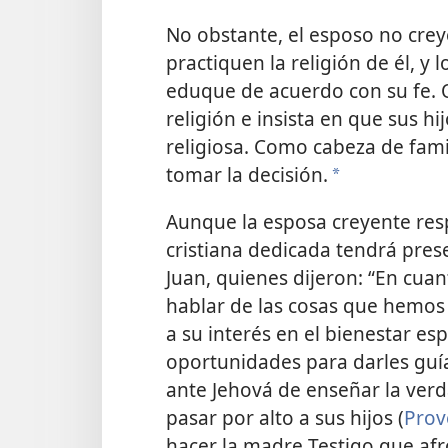
No obstante, el esposo no creye
practiquen la religión de él, y 
eduque de acuerdo con su fe. O
religión e insista en que sus h
religiosa. Como cabeza de famil
tomar la decisión.
*
Aunque la esposa creyente res
cristiana dedicada tendrá prese
Juan, quienes dijeron: “En cua
hablar de las cosas
que hemos v
a su interés en el bienestar esp
oportunidades para darles guía
ante Jehová de enseñar la ver
pasar por alto a sus hijos (
Prov
hacer la madre Testigo que afr