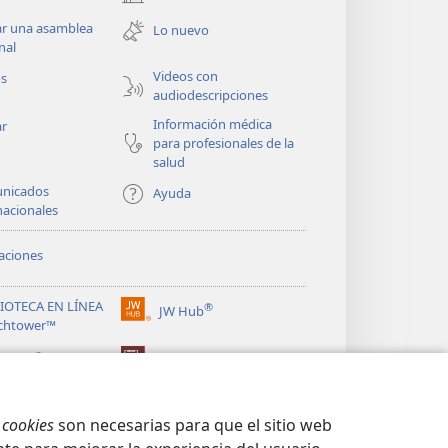
(abre
una
ar una asamblea
Lo nuevo
nueva
nal
ventana)
Videos con
os
audiodescripciones
Información médica
ar
para profesionales de la
salud
nicados
Ayuda
nacionales
aciones
LIOTECA EN LÍNEA
®
JW Hub
(abre
chtower™
una
®
nueva
ibrary
Watchtower Library
ventana)
s
cookies
son necesarias para que el sitio web