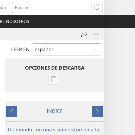
sión
Buscar
RE NOSOTROS
a
na)
LEER EN
OPCIONES DE DESCARGA
Opciones
de
descarga
de
ÍNDICE
publicaciones
Anterior
Siguiente
LA
ATALAYA
Un mundo con una visión distorsionada
(EDICIÓN