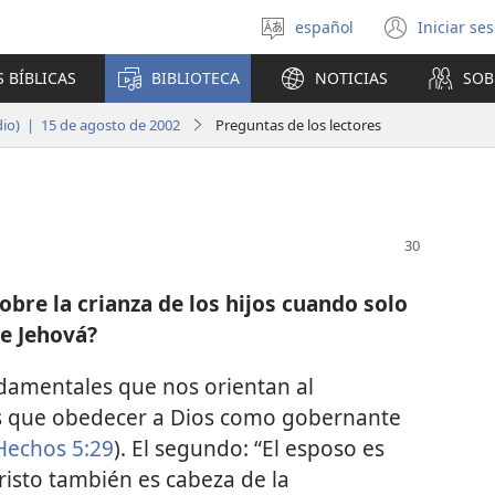
español
Iniciar se
Seleccionar
(abre
idioma
una
 BÍBLICAS
BIBLIOTECA
NOTICIAS
SOB
nuev
venta
dio) | 15 de agosto de 2002
Preguntas de los lectores
obre la crianza de los hijos cuando solo
de Jehová?
ndamentales que nos orientan al
os que obedecer a Dios como gobernante
Hechos 5:29
). El segundo: “El esposo es
isto también es cabeza de la