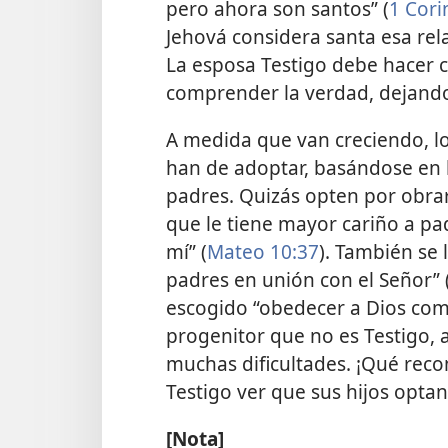
pero ahora son santos” (
1 Cori
Jehová considera santa esa rela
La esposa Testigo debe hacer 
comprender la verdad, dejando 
A medida que van creciendo, lo
han de adoptar, basándose en 
padres. Quizás opten por obrar
que le tiene mayor cariño a p
mí” (
Mateo 10:37
). También se 
padres en unión con el Señor” 
escogido “obedecer a Dios co
progenitor que no es Testigo, 
muchas dificultades. ¡Qué rec
Testigo ver que sus hijos optan
[Nota]