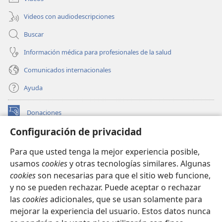
Videos con audiodescripciones
Buscar
Información médica para profesionales de la salud
Comunicados internacionales
Ayuda
Donaciones
(abre
una
Configuración de privacidad
nueva
BIBLIOTECA EN LÍNEA Watchtower™
(abre
ventana)
Para que usted tenga la mejor experiencia posible,
una
®
JW Hub
usamos
cookies
y otras tecnologías similares. Algunas
nueva
(abre
ventana)
cookies
son necesarias para que el sitio web funcione,
una
®
JW Library
nueva
y no se pueden rechazar. Puede aceptar o rechazar
ventana)
las
cookies
adicionales, que se usan solamente para
Watchtower Library
mejorar la experiencia del usuario. Estos datos nunca