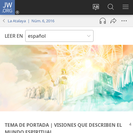
JW.ORG
Iniciar
sesión
Cambiar
Búsqueda
MO
(abre
idioma
en
ME
La Atalaya | Núm. 6, 2016
una
del sitio
jw.org
nueva
LEER EN
ventana)
TEMA DE PORTADA | VISIONES QUE DESCRIBEN EL
MUNDO ESPIRITUAL