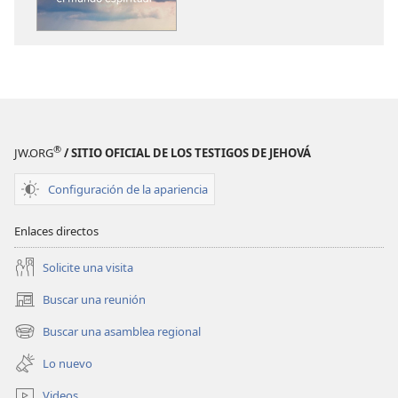
publicaciones
audio
LA
LA
ATALAYA
ATALAYA
Visiones
Visiones
que
que
describen
describen
el mundo
el mundo
®
JW.ORG
/ SITIO OFICIAL DE LOS TESTIGOS DE JEHOVÁ
espiritual
espiritual
Configuración de la apariencia
Enlaces directos
Solicite una visita
Buscar una reunión
(abre
una
Buscar una asamblea regional
(abre
nueva
una
ventana)
Lo nuevo
nueva
ventana)
Videos