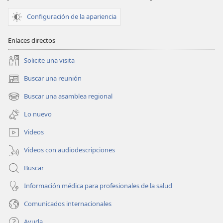
Configuración de la apariencia
Enlaces directos
Solicite una visita
Buscar una reunión
(abre
una
Buscar una asamblea regional
(abre
nueva
una
ventana)
Lo nuevo
nueva
ventana)
Videos
Videos con audiodescripciones
Buscar
Información médica para profesionales de la salud
Comunicados internacionales
Ayuda