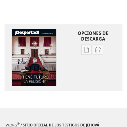
OPCIONES DE
DESCARGA
Opciones
Opciones
de
de
descarga
descarga
de
de
publicaciones
audio
¡DESPERTAD!
¡DESPERTAD!
¿Tiene
¿Tiene
futuro
futuro
la
la
religión?
religión?
®
JW.ORG
/ SITIO OFICIAL DE LOS TESTIGOS DE JEHOVÁ