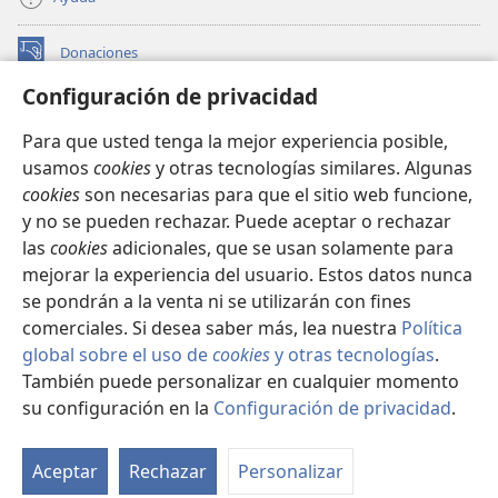
Donaciones
(abre
una
Configuración de privacidad
nueva
BIBLIOTECA EN LÍNEA Watchtower™
(abre
ventana)
Para que usted tenga la mejor experiencia posible,
una
®
JW Hub
usamos
cookies
y otras tecnologías similares. Algunas
nueva
(abre
ventana)
cookies
son necesarias para que el sitio web funcione,
una
®
JW Library
nueva
y no se pueden rechazar. Puede aceptar o rechazar
ventana)
las
cookies
adicionales, que se usan solamente para
Watchtower Library
mejorar la experiencia del usuario. Estos datos nunca
se pondrán a la venta ni se utilizarán con fines
comerciales. Si desea saber más, lea nuestra
Política
global sobre el uso de
cookies
y otras tecnologías
.
También puede personalizar en cualquier momento
Copyright
© 2026 Watch Tower Bible and Tract Society of Pennsylvania.
CONDICIONES DE USO
|
POLÍTICA DE PRIVACIDAD
|
su configuración en la
Configuración de privacidad
.
Mo
CONFIGURACIÓN DE PRIVACIDAD
ín
Aceptar
Rechazar
Personalizar