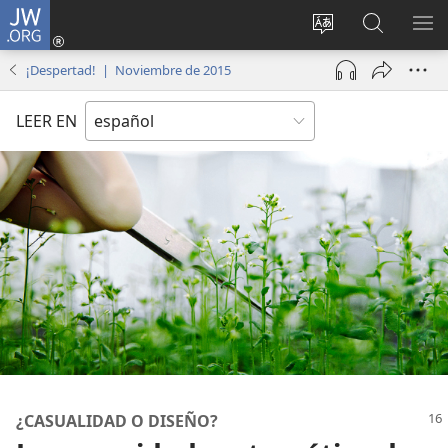
JW.ORG
Iniciar
sesión
Cambiar
Búsqueda
MO
(abre
idioma
en
ME
¡Despertad! | Noviembre de 2015
una
del sitio
jw.org
nueva
LEER EN
ventana)
¿CASUALIDAD O DISEÑO?