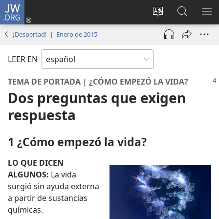
JW.ORG
Iniciar
sesión
Cambiar
Búsqueda
MO
(abre
idioma
en
ME
¡Despertad! | Enero de 2015
una
del sitio
jw.org
nueva
LEER EN
ventana)
TEMA DE PORTADA | ¿CÓMO EMPEZÓ LA VIDA?
Dos preguntas que exigen
respuesta
1 ¿Cómo empezó la vida?
LO QUE DICEN
ALGUNOS:
La vida
surgió sin ayuda externa
a partir de sustancias
químicas.