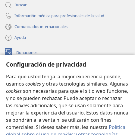
Buscar
Información médica para profesionales de la salud
Comunicados internacionales
Ayuda
Donaciones
(abre
una
Configuración de privacidad
nueva
BIBLIOTECA EN LÍNEA Watchtower™
(abre
ventana)
Para que usted tenga la mejor experiencia posible,
una
®
JW Hub
usamos
cookies
y otras tecnologías similares. Algunas
nueva
(abre
ventana)
cookies
son necesarias para que el sitio web funcione,
una
®
JW Library
nueva
y no se pueden rechazar. Puede aceptar o rechazar
ventana)
las
cookies
adicionales, que se usan solamente para
Watchtower Library
mejorar la experiencia del usuario. Estos datos nunca
se pondrán a la venta ni se utilizarán con fines
comerciales. Si desea saber más, lea nuestra
Política
global sobre el uso de
cookies
y otras tecnologías
.