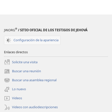
¿Cómo
¿Cómo
empezó
empezó
la vida?
la vida?
®
JW.ORG
/ SITIO OFICIAL DE LOS TESTIGOS DE JEHOVÁ
Configuración de la apariencia
Enlaces directos
Solicite una visita
Buscar una reunión
(abre
una
Buscar una asamblea regional
(abre
nueva
una
ventana)
Lo nuevo
nueva
ventana)
Videos
Videos con audiodescripciones