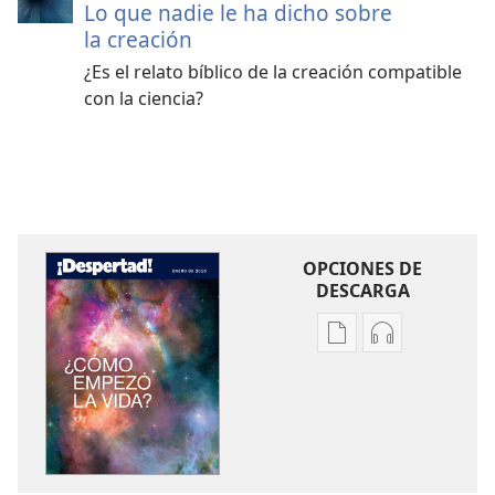
Lo que nadie le ha dicho sobre
la creación
¿Es el relato bíblico de la creación compatible
con la ciencia?
OPCIONES DE
DESCARGA
Opciones
Opciones
de
de
descarga
descarga
de
de
publicaciones
audio
¡DESPERTAD!
¡DESPERTAD!