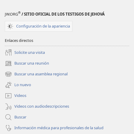
®
JW.ORG
/ SITIO OFICIAL DE LOS TESTIGOS DE JEHOVÁ
Configuración de la apariencia
Enlaces directos
Solicite una visita
Buscar una reunión
(abre
una
Buscar una asamblea regional
(abre
nueva
una
ventana)
Lo nuevo
nueva
ventana)
Videos
Videos con audiodescripciones
Buscar
Información médica para profesionales de la salud