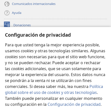
Comunicados internacionales
Ayuda
Donaciones
(abre
una
Configuración de privacidad
nueva
BIBLIOTECA EN LÍNEA Watchtower™
(abre
ventana)
Para que usted tenga la mejor experiencia posible,
una
®
JW Hub
usamos
cookies
y otras tecnologías similares. Algunas
nueva
(abre
ventana)
cookies
son necesarias para que el sitio web funcione,
una
®
JW Library
nueva
y no se pueden rechazar. Puede aceptar o rechazar
ventana)
las
cookies
adicionales, que se usan solamente para
Watchtower Library
mejorar la experiencia del usuario. Estos datos nunca
se pondrán a la venta ni se utilizarán con fines
comerciales. Si desea saber más, lea nuestra
Política
global sobre el uso de
cookies
y otras tecnologías
.
Copyright
También puede personalizar en cualquier momento
© 2026 Watch Tower Bible and Tract Society of Pennsylvania.
CONDICIONES DE USO
|
POLÍTICA DE PRIVACIDAD
|
su configuración en la
Configuración de privacidad
.
Mo
CONFIGURACIÓN DE PRIVACIDAD