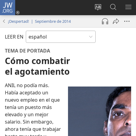
JW.ORG
Iniciar
sesión
Cambiar
Búsqueda
MO
(abre
idioma
en
ME
¡Despertad! | Septiembre de 2014
una
del sitio
jw.org
nueva
LEER EN
ventana)
TEMA DE PORTADA
Cómo combatir
el agotamiento
ANIL no podía más.
Había aceptado un
nuevo empleo en el que
tenía un puesto más
elevado y un mejor
salario. Sin embargo,
ahora tenía que trabajar