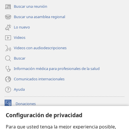
Buscar una reunión
(abre
una
Buscar una asamblea regional
(abre
nueva
una
ventana)
Lo nuevo
nueva
ventana)
Videos
Videos con audiodescripciones
Buscar
Información médica para profesionales de la salud
Comunicados internacionales
Ayuda
Donaciones
(abre
una
Configuración de privacidad
nueva
BIBLIOTECA EN LÍNEA Watchtower™
(abre
ventana)
Para que usted tenga la mejor experiencia posible,
una