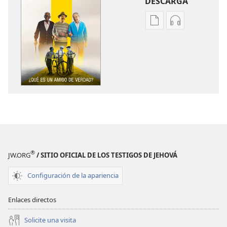
DESCARGA
Opciones
Opciones
de
de
descarga
descarga
de
de
publicaciones
audio
¡DESPERTAD!
¡DESPERTAD!
¿Qué
¿Qué
es
es
un amigo
un amigo
de verdad?
de verdad?
®
JW.ORG
/ SITIO OFICIAL DE LOS TESTIGOS DE JEHOVÁ
Configuración de la apariencia
Enlaces directos
Solicite una visita