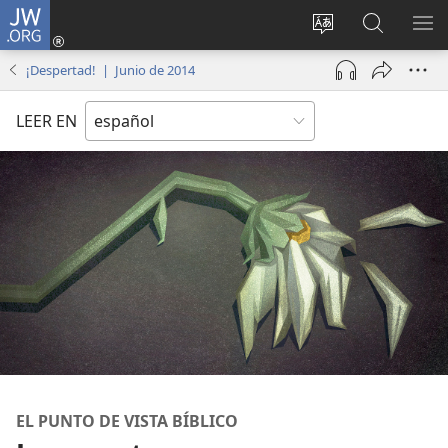
JW.ORG
Iniciar
sesión
Cambiar
Búsqueda
MO
(abre
idioma
en
ME
¡Despertad! | Junio de 2014
una
del sitio
jw.org
nueva
LEER EN
ventana)
EL PUNTO DE VISTA BÍBLICO