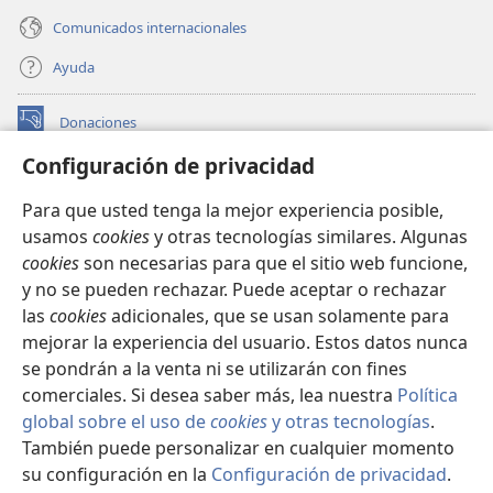
Comunicados internacionales
Ayuda
Donaciones
(abre
una
Configuración de privacidad
nueva
BIBLIOTECA EN LÍNEA Watchtower™
(abre
ventana)
Para que usted tenga la mejor experiencia posible,
una
®
JW Hub
usamos
cookies
y otras tecnologías similares. Algunas
nueva
(abre
ventana)
cookies
son necesarias para que el sitio web funcione,
una
®
JW Library
nueva
y no se pueden rechazar. Puede aceptar o rechazar
ventana)
las
cookies
adicionales, que se usan solamente para
Watchtower Library
mejorar la experiencia del usuario. Estos datos nunca
se pondrán a la venta ni se utilizarán con fines
comerciales. Si desea saber más, lea nuestra
Política
global sobre el uso de
cookies
y otras tecnologías
.
Copyright
© 2026 Watch Tower Bible and Tract Society of Pennsylvania.
También puede personalizar en cualquier momento
CONDICIONES DE USO
|
POLÍTICA DE PRIVACIDAD
|
su configuración en la
Configuración de privacidad
.
Mo
CONFIGURACIÓN DE PRIVACIDAD