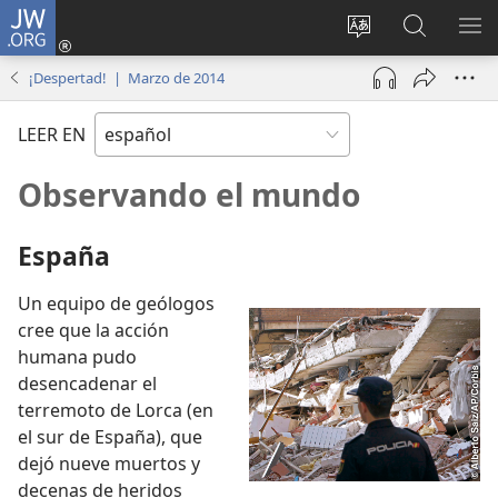
JW.ORG
Iniciar
sesión
Cambiar
Búsqueda
MO
(abre
idioma
en
ME
¡Despertad! | Marzo de 2014
una
del sitio
jw.org
nueva
LEER EN
ventana)
Observando el mundo
España
Un equipo de geólogos
cree que la acción
humana pudo
desencadenar el
terremoto de Lorca (en
el sur de España), que
dejó nueve muertos y
decenas de heridos