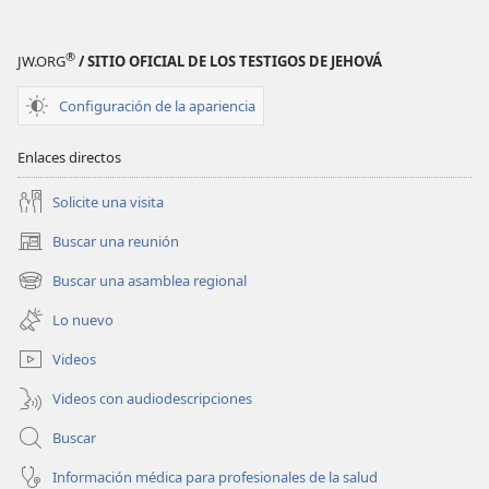
le
le
ha
ha
®
JW.ORG
/ SITIO OFICIAL DE LOS TESTIGOS DE JEHOVÁ
dicho
dicho
sobre
sobre
Configuración de la apariencia
la creación
la creación
Enlaces directos
Solicite una visita
Buscar una reunión
(abre
una
Buscar una asamblea regional
(abre
nueva
una
ventana)
Lo nuevo
nueva
ventana)
Videos
Videos con audiodescripciones
Buscar
Información médica para profesionales de la salud