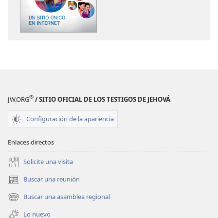
de
de
publicaciones
audio
¡DESPERTAD!
¡DESPERTAD!
Un
Un
sitio
sitio
único
único
en
en
Internet
Internet
®
JW.ORG
/ SITIO OFICIAL DE LOS TESTIGOS DE JEHOVÁ
Configuración de la apariencia
Enlaces directos
Solicite una visita
Buscar una reunión
(abre
una
Buscar una asamblea regional
(abre
nueva
una
ventana)
Lo nuevo