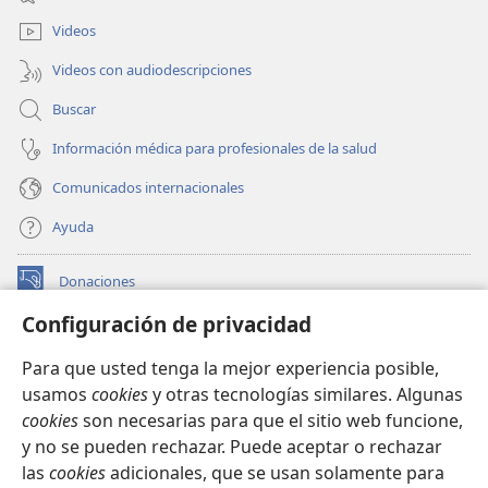
nueva
ventana)
Videos
Videos con audiodescripciones
Buscar
Información médica para profesionales de la salud
Comunicados internacionales
Ayuda
Donaciones
(abre
una
Configuración de privacidad
nueva
BIBLIOTECA EN LÍNEA Watchtower™
(abre
ventana)
Para que usted tenga la mejor experiencia posible,
una
®
JW Hub
usamos
cookies
y otras tecnologías similares. Algunas
nueva
(abre
ventana)
cookies
son necesarias para que el sitio web funcione,
una
®
JW Library
nueva
y no se pueden rechazar. Puede aceptar o rechazar
ventana)
las
cookies
adicionales, que se usan solamente para