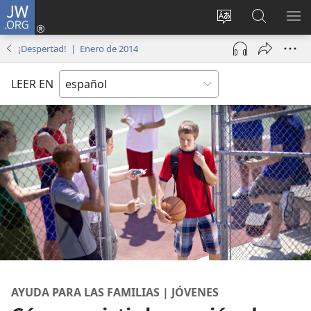
JW.ORG
Iniciar
sesión
Cambiar
Búsqueda
MO
(abre
idioma
en
ME
¡Despertad! | Enero de 2014
una
del sitio
jw.org
nueva
LEER EN
ventana)
AYUDA PARA LAS FAMILIAS | JÓVENES