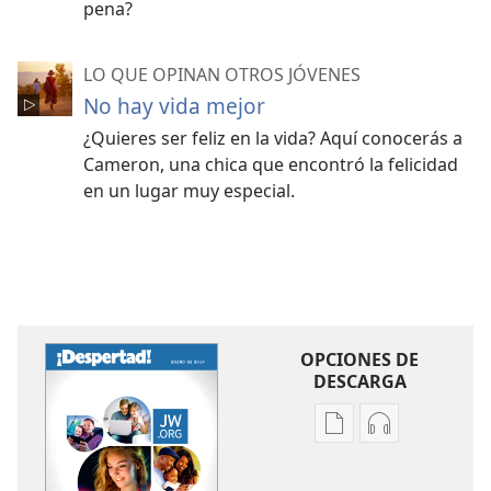
pena?
LO QUE OPINAN OTROS JÓVENES
No hay vida mejor
¿Quieres ser feliz en la vida? Aquí conocerás a
Cameron, una chica que encontró la felicidad
en un lugar muy especial.
OPCIONES DE
DESCARGA
Opciones
Opciones
de
de
descarga
descarga