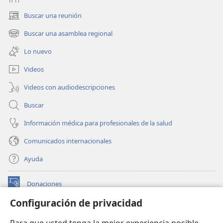
Buscar una reunión
(abre
una
Buscar una asamblea regional
(abre
nueva
una
ventana)
Lo nuevo
nueva
ventana)
Videos
Videos con audiodescripciones
Buscar
Información médica para profesionales de la salud
Comunicados internacionales
Ayuda
Donaciones
(abre
una
Configuración de privacidad
nueva
BIBLIOTECA EN LÍNEA Watchtower™
(abre
ventana)