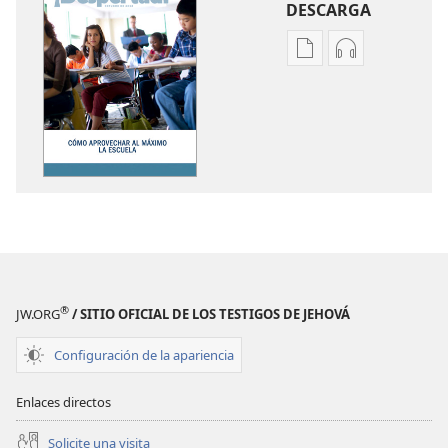
DESCARGA
Opciones
Opciones
de
de
descarga
descarga
de
de
publicaciones
audio
¡DESPERTAD!
¡DESPERTAD!
Octubre
Octubre
de 2012
de 2012
®
JW.ORG
/ SITIO OFICIAL DE LOS TESTIGOS DE JEHOVÁ
Configuración de la apariencia
Enlaces directos
Solicite una visita