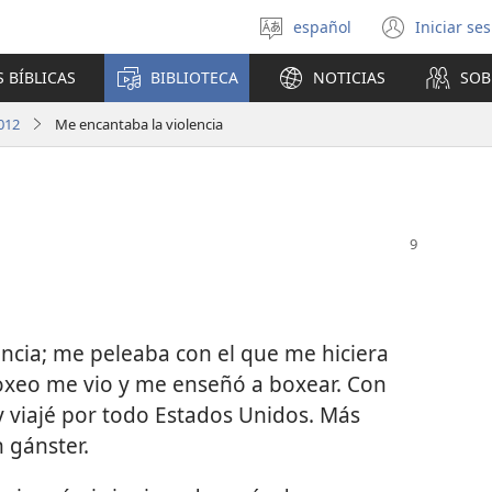
español
Iniciar se
Seleccionar
(abre
idioma
una
 BÍBLICAS
BIBLIOTECA
NOTICIAS
SOB
nuev
venta
012
Me encantaba la violencia
ncia; me peleaba con el que me hiciera
oxeo me vio y me enseñó a boxear. Con
y viajé por todo Estados Unidos. Más
 gánster.