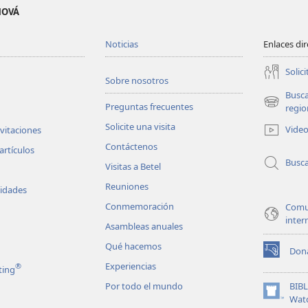
EHOVÁ
Noticias
Enlaces di
Solici
Sobre nosotros
Busc
Preguntas frecuentes
(abre
regio
una
Solicite una visita
Vide
nvitaciones
nueva
Contáctenos
ventana)
artículos
Busc
Visitas a Betel
Reuniones
vidades
Conmemoración
Comu
inter
Asambleas anuales
Qué hacemos
Don
(abre
Experiencias
®
ting
una
nueva
Por todo el mundo
BIB
ventana)
(abre
Wat