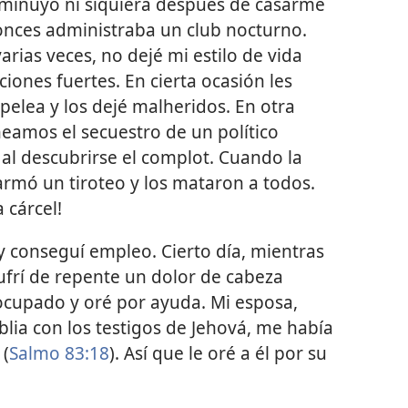
sminuyó ni siquiera después de casarme
ntonces administraba un club nocturno.
ias veces, no dejé mi estilo de vida
ones fuertes. En cierta ocasión les
elea y los dejé malheridos. En otra
eamos el secuestro de un político
 al descubrirse el complot. Cuando la
 armó un tiroteo y los mataron a todos.
 cárcel!
 y conseguí empleo. Cierto día, mientras
sufrí de repente un dolor de cabeza
ocupado y oré por ayuda. Mi esposa,
blia con los testigos de Jehová, me había
 (
Salmo 83:18
). Así que le oré a él por su