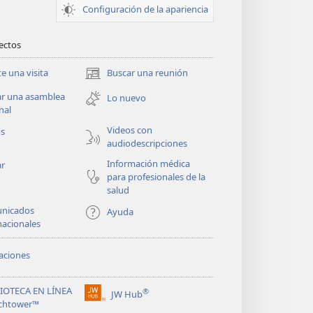
Configuración de la apariencia
rectos
te una visita
Buscar una reunión
(abre
una
ar una asamblea
Lo nuevo
nueva
nal
ventana)
Videos con
os
audiodescripciones
Información médica
ar
para profesionales de la
salud
nicados
Ayuda
nacionales
aciones
LIOTECA EN LÍNEA
®
JW Hub
(abre
chtower™