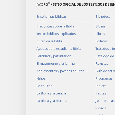
®
JW.ORG
/ SITIO OFICIAL DE LOS TESTIGOS DE J
Enseñanzas bíblicas
Biblioteca
Preguntas sobre la Biblia
Biblias
Textos bíblicos explicados
Libros
Curso de la Biblia
Folletos
Ayudas para estudiar la Biblia
Tratados e i
Felicidad y paz interior
Catálogo de 
El matrimonio y la familia
Revistas
Adolescentes y jóvenes adultos
Guía de acti
Niños
Programas
Fe en Dios
Índices
La Biblia y la ciencia
Pautas
La Biblia y la historia
JW Broadcas
Videos