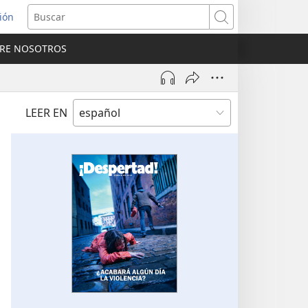
sión
Buscar
RE NOSOTROS
a
na)
LEER EN