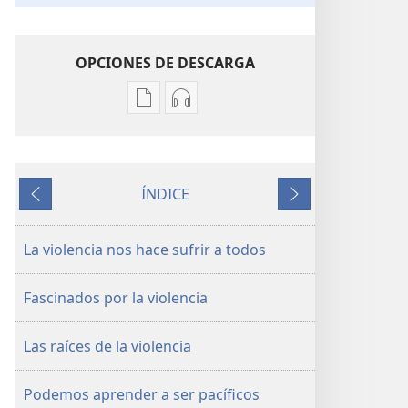
OPCIONES DE DESCARGA
Opciones
Opciones
de
de
descarga
descarga
de
de
ÍNDICE
publicaciones
audio
Anterior
Siguiente
¡DESPERTAD!
¡DESPERTAD!
Agosto
Agosto
La violencia nos hace sufrir a todos
de 2012
de 2012
Fascinados por la violencia
Las raíces de la violencia
Podemos aprender a ser pacíficos