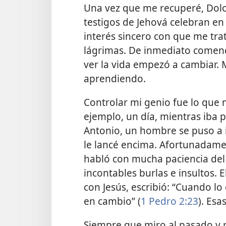
Una vez que me recuperé, Dolor
testigos de Jehová celebran en 
interés sincero con que me tr
lágrimas. De inmediato comencé
ver la vida empezó a cambiar.
aprendiendo.
Controlar mi genio fue lo que
ejemplo, un día, mientras iba
Antonio, un hombre se puso a i
le lancé encima. Afortunadam
habló con mucha paciencia del
incontables burlas e insultos. 
con Jesús, escribió: “Cuando lo
en cambio” (
1 Pedro 2:23
). Esa
Siempre que miro al pasado y 