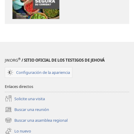
de
de
publicaciones
audio
¡DESPERTAD!
¡DESPERTAD!
Junio
Junio
de 2012
de 2012
®
JW.ORG
/ SITIO OFICIAL DE LOS TESTIGOS DE JEHOVÁ
Configuración de la apariencia
Enlaces directos
Solicite una visita
Buscar una reunión
(abre
una
Buscar una asamblea regional
(abre
nueva
una
ventana)
Lo nuevo