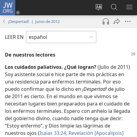
JW.ORG
Iniciar
sesión
Cambiar
Búsqueda
MO
(abre
idioma
en
ME
¡Despertad! | Junio de 2012
una
del sitio
jw.org
nueva
LEER EN
ventana)
De nuestros lectores
Los cuidados paliativos. ¿Qué logran?
(Julio de 2011)
Soy asistente social e hice parte de mis prácticas en
una residencia para enfermos terminales. Por eso
puedo confirmar que lo dicho en
¡Despertad!
de julio
de 2011 es cierto. En el mundo en que vivimos se
necesitan lugares bien preparados para el cuidado de
los enfermos terminales. Espero con anhelo la llegada
del gobierno divino, cuando nadie tenga que decir:
“Estoy enfermo”, y Dios limpie las lágrimas de
nuestros ojos (
Isaías 33:24;
Revelación [Apocalipsis]