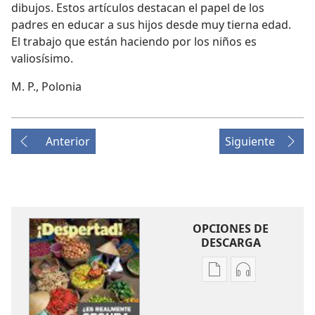
dibujos. Estos artículos destacan el papel de los
padres en educar a sus hijos desde muy tierna edad.
El trabajo que están haciendo por los niños es
valiosísimo.
M. P., Polonia
Anterior
Siguiente
OPCIONES DE
DESCARGA
Opciones
Opciones
de
de
descarga
descarga