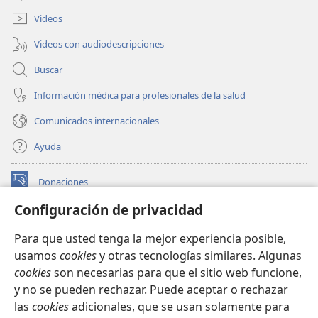
nueva
ventana)
Videos
Videos con audiodescripciones
Buscar
Información médica para profesionales de la salud
Comunicados internacionales
Ayuda
Donaciones
(abre
una
Configuración de privacidad
nueva
BIBLIOTECA EN LÍNEA Watchtower™
(abre
ventana)
Para que usted tenga la mejor experiencia posible,
una
®
JW Hub
usamos
cookies
y otras tecnologías similares. Algunas
nueva
(abre
ventana)
cookies
son necesarias para que el sitio web funcione,
una
®
JW Library
nueva
y no se pueden rechazar. Puede aceptar o rechazar
ventana)
las
cookies
adicionales, que se usan solamente para
Watchtower Library