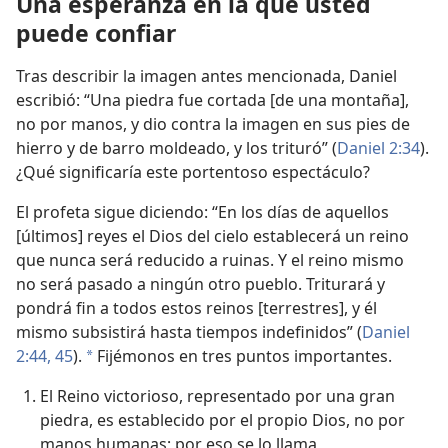
Una esperanza en la que usted
puede confiar
Tras describir la imagen antes mencionada, Daniel
escribió: “Una piedra fue cortada [de una montaña],
no por manos, y dio contra la imagen en sus pies de
hierro y de barro moldeado, y los trituró” (
Daniel 2:34
).
¿Qué significaría este portentoso espectáculo?
El profeta sigue diciendo: “En los días de aquellos
[últimos] reyes el Dios del cielo establecerá un reino
que nunca será reducido a ruinas. Y el reino mismo
no será pasado a ningún otro pueblo. Triturará y
pondrá fin a todos estos reinos [terrestres], y él
mismo subsistirá hasta tiempos indefinidos” (
Daniel
2:44, 45
).
Fijémonos en tres puntos importantes.
*
El Reino victorioso, representado por una gran
piedra, es establecido por el propio Dios, no por
manos humanas; por eso se lo llama