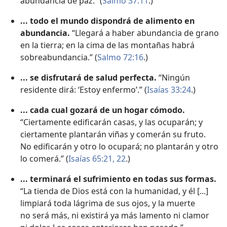
abundancia de paz.” (
Salmo 37:11
.)
... todo el mundo dispondrá de alimento en
abundancia.
“Llegará a haber abundancia de grano
en la tierra; en la cima de las montañas habrá
sobreabundancia.” (
Salmo 72:16
.)
... se disfrutará de salud perfecta.
“Ningún
residente dirá: ‘Estoy enfermo’.” (
Isaías 33:24
.)
... cada cual gozará de un hogar cómodo.
“Ciertamente edificarán casas, y las ocuparán; y
ciertamente plantarán viñas y comerán su fruto.
No edificarán y otro lo ocupará; no plantarán y otro
lo comerá.” (
Isaías 65:21, 22
.)
... terminará el sufrimiento en todas sus formas.
“La tienda de Dios está con la humanidad, y él [...]
limpiará toda lágrima de sus ojos, y la muerte
no será más, ni existirá ya más lamento ni clamor