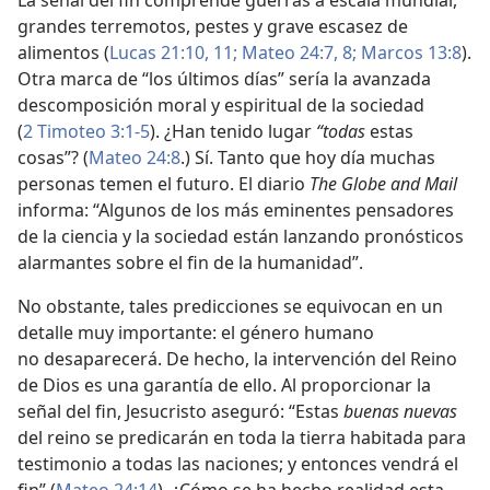
La señal del fin comprende guerras a escala mundial,
grandes terremotos, pestes y grave escasez de
alimentos (
Lucas 21:10, 11;
Mateo 24:7, 8;
Marcos 13:8
).
Otra marca de “los últimos días” sería la avanzada
descomposición moral y espiritual de la sociedad
(
2 Timoteo 3:1-5
). ¿Han tenido lugar
“todas
estas
cosas”? (
Mateo 24:8
.) Sí. Tanto que hoy día muchas
personas temen el futuro. El diario
The Globe and Mail
informa: “Algunos de los más eminentes pensadores
de la ciencia y la sociedad están lanzando pronósticos
alarmantes sobre el fin de la humanidad”.
No obstante, tales predicciones se equivocan en un
detalle muy importante: el género humano
no desaparecerá. De hecho, la intervención del Reino
de Dios es una garantía de ello. Al proporcionar la
señal del fin, Jesucristo aseguró: “Estas
buenas nuevas
del reino se predicarán en toda la tierra habitada para
testimonio a todas las naciones; y entonces vendrá el