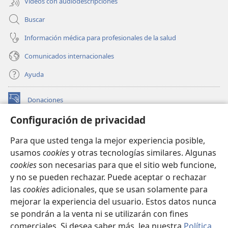
Videos con audiodescripciones
Buscar
Información médica para profesionales de la salud
Comunicados internacionales
Ayuda
Donaciones
(abre
una
Configuración de privacidad
nueva
BIBLIOTECA EN LÍNEA Watchtower™
(abre
ventana)
Para que usted tenga la mejor experiencia posible,
una
®
JW Hub
usamos
cookies
y otras tecnologías similares. Algunas
nueva
(abre
ventana)
cookies
son necesarias para que el sitio web funcione,
una
®
JW Library
nueva
y no se pueden rechazar. Puede aceptar o rechazar
ventana)
las
cookies
adicionales, que se usan solamente para
Watchtower Library
mejorar la experiencia del usuario. Estos datos nunca
se pondrán a la venta ni se utilizarán con fines
comerciales. Si desea saber más, lea nuestra
Política