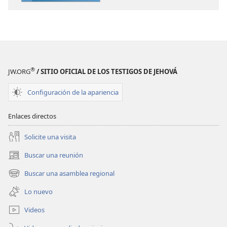
¡DESPERTAD!
Mayo
de 2011
®
JW.ORG
/ SITIO OFICIAL DE LOS TESTIGOS DE JEHOVÁ
Configuración de la apariencia
Enlaces directos
Solicite una visita
Buscar una reunión
(abre
una
Buscar una asamblea regional
(abre
nueva
una
ventana)
Lo nuevo
nueva
ventana)
Videos