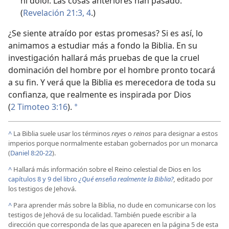
ni dolor. Las cosas anteriores han pasado.”
(
Revelación 21:3, 4
.)
¿Se siente atraído por estas promesas? Si es así, lo
animamos a estudiar más a fondo la Biblia. En su
investigación hallará más pruebas de que la cruel
dominación del hombre por el hombre pronto tocará
a su fin. Y verá que la Biblia es merecedora de toda su
confianza, que realmente es inspirada por Dios
(
2 Timoteo 3:16
).
*
^
La Biblia suele usar los términos
reyes
o
reinos
para designar a estos
imperios porque normalmente estaban gobernados por un monarca
(
Daniel 8:20-22
).
^
Hallará más información sobre el Reino celestial de Dios en los
capítulos 8 y
9 del libro
¿Qué enseña realmente la Biblia?
,
editado por
los testigos de Jehová.
^
Para aprender más sobre la Biblia, no dude en comunicarse con los
testigos de Jehová de su localidad. También puede escribir a la
dirección que corresponda de las que aparecen en la página 5 de esta