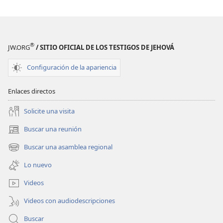
de 2011
®
JW.ORG
/ SITIO OFICIAL DE LOS TESTIGOS DE JEHOVÁ
Configuración de la apariencia
Enlaces directos
Solicite una visita
Buscar una reunión
(abre
una
Buscar una asamblea regional
(abre
nueva
una
ventana)
Lo nuevo
nueva
ventana)
Videos
Videos con audiodescripciones
Buscar