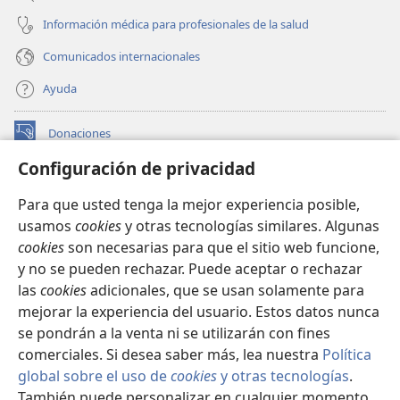
Información médica para profesionales de la salud
Comunicados internacionales
Ayuda
Donaciones
(abre
una
Configuración de privacidad
nueva
BIBLIOTECA EN LÍNEA Watchtower™
(abre
ventana)
Para que usted tenga la mejor experiencia posible,
una
®
JW Hub
usamos
cookies
y otras tecnologías similares. Algunas
nueva
(abre
ventana)
cookies
son necesarias para que el sitio web funcione,
una
®
JW Library
nueva
y no se pueden rechazar. Puede aceptar o rechazar
ventana)
las
cookies
adicionales, que se usan solamente para
Watchtower Library
mejorar la experiencia del usuario. Estos datos nunca
se pondrán a la venta ni se utilizarán con fines
comerciales. Si desea saber más, lea nuestra
Política
global sobre el uso de
cookies
y otras tecnologías
.
Copyright
© 2026 Watch Tower Bible and Tract Society of Pennsylvania.
También puede personalizar en cualquier momento