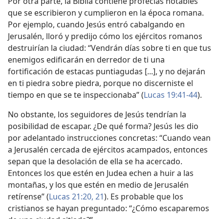
Por otra parte, la Biblia contiene profecías notables
que se escribieron y cumplieron en la época romana.
Por ejemplo, cuando Jesús entró cabalgando en
Jerusalén, lloró y predijo cómo los ejércitos romanos
destruirían la ciudad: “Vendrán días sobre ti en que tus
enemigos edificarán en derredor de ti una
fortificación de estacas puntiagudas [...], y no dejarán
en ti piedra sobre piedra, porque no discerniste el
tiempo en que se te inspeccionaba” (
Lucas 19:41-44
).
No obstante, los seguidores de Jesús tendrían la
posibilidad de escapar. ¿De qué forma? Jesús les dio
por adelantado instrucciones concretas: “Cuando vean
a Jerusalén cercada de ejércitos acampados, entonces
sepan que la desolación de ella se ha acercado.
Entonces los que estén en Judea echen a huir a las
montañas, y los que estén en medio de Jerusalén
retírense” (
Lucas 21:20, 21
). Es probable que los
cristianos se hayan preguntado: “¿Cómo escaparemos