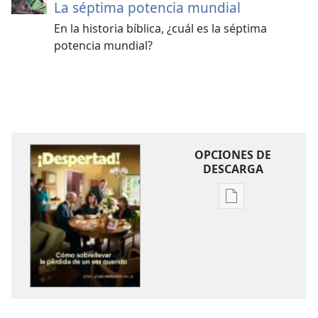
La séptima potencia mundial
En la historia bíblica, ¿cuál es la séptima
potencia mundial?
OPCIONES DE
DESCARGA
Opciones
de
descarga
de
publicaciones
¡DESPERTAD!
Abril