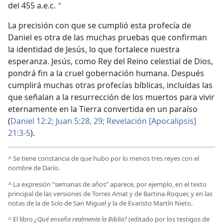
del 455 a.e.c.
*
La precisión con que se cumplió esta profecía de
Daniel es otra de las muchas pruebas que confirman
la identidad de Jesús, lo que fortalece nuestra
esperanza. Jesús, como Rey del Reino celestial de Dios,
pondrá fin a la cruel gobernación humana. Después
cumplirá muchas otras profecías bíblicas, incluidas las
que señalan a la resurrección de los muertos para vivir
eternamente en la Tierra convertida en un paraíso
(
Daniel 12:2;
Juan 5:28, 29;
Revelación [Apocalipsis]
21:3-5
).
^
Se tiene constancia de que hubo por lo menos tres reyes con el
nombre de Darío.
^
La expresión “semanas de años” aparece, por ejemplo, en el texto
principal de las versiones de Torres Amat y de Bartina-Roquer, y en las
notas de la de Scío de San Miguel y la de Evaristo Martín Nieto.
^
El libro
¿Qué enseña realmente la Biblia?
(editado por los testigos de