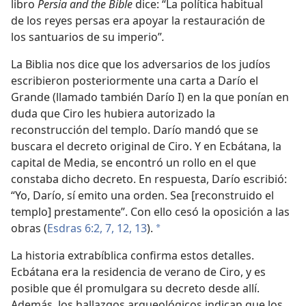
libro
Persia and the Bible
dice: “La política habitual
de los reyes persas era apoyar la restauración de
los santuarios de su imperio”
.
La Biblia nos dice que los adversarios de los judíos
escribieron posteriormente una carta a Darío el
Grande (llamado también Darío I) en la que ponían en
duda que Ciro les hubiera autorizado la
reconstrucción del templo. Darío mandó que se
buscara el decreto original de Ciro. Y en Ecbátana, la
capital de Media, se encontró un rollo en el que
constaba dicho decreto. En respuesta, Darío escribió:
“Yo, Darío, sí emito una orden. Sea [reconstruido el
templo] prestamente”. Con ello cesó la oposición a las
obras (
Esdras 6:2,
7,
12, 13
).
*
La historia extrabíblica confirma estos detalles.
Ecbátana era la residencia de verano de Ciro, y es
posible que él promulgara su decreto desde allí.
Además, los hallazgos arqueológicos indican que los