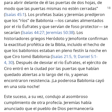
para abrir delante de él las puertas de dos hojas, de
modo que las puertas mismas no estén cerradas”
(
Isaías 45:1
). Los profetas Isaías y Jeremías predijeron
que los “ríos” de Babilonia —los canales alimentados
por el río Éufrates y que servían de foso protector— se
secarían (
Isaías 44:27;
Jeremías 50:38
). Los
historiadores griegos Heródoto y Jenofonte confirman
la exactitud profética de la Biblia, incluido el hecho de
que los babilonios estaban en pleno festín la noche en
que Ciro tomó Babilonia (
Isaías 21:5,
9;
Daniel 5:1-
4,
30
). Después de desviar el río Éufrates, el ejército de
Ciro entró en la ciudad por las puertas que habían
quedado abiertas a lo largo del río, y apenas
encontraron resistencia. ¡La poderosa Babilonia cayó
en una sola noche!
Este suceso, a su vez, condujo al asombroso
cumplimiento de otra profecía. Jeremías había
anunciado que el pueblo de Dios permanecería