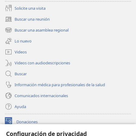
Solicite una visita
Buscar una reunión
(abre
una
Buscar una asamblea regional
(abre
nueva
una
ventana)
Lo nuevo
nueva
ventana)
Videos
Videos con audiodescripciones
Buscar
Información médica para profesionales de la salud
Comunicados internacionales
Ayuda
Donaciones
(abre
una
Configuración de privacidad
nueva