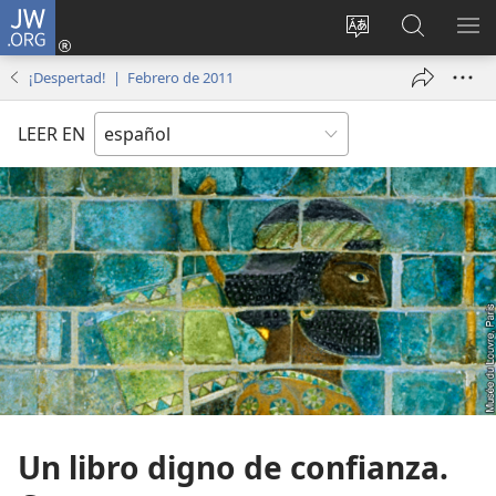
JW.ORG
Iniciar
sesión
Cambiar
Búsqueda
MO
(abre
idioma
en
ME
¡Despertad! | Febrero de 2011
una
del sitio
jw.org
nueva
LEER EN
ventana)
Un libro digno de confianza.