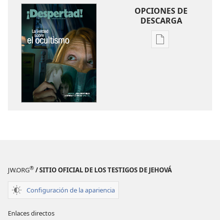
OPCIONES DE
DESCARGA
Opciones
de
descarga
de
publicaciones
¡DESPERTAD!
Febrero
de 2011
®
JW.ORG
/ SITIO OFICIAL DE LOS TESTIGOS DE JEHOVÁ
Configuración de la apariencia
Enlaces directos