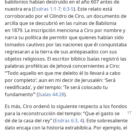
babilonios habían destruido en el año 607 antes de
nuestra era (
Esdras 1:1-7;
6:3-5
). Este relato está
corroborado por el Cilindro de Ciro, un documento de
arcilla que se descubrió en las ruinas de Babilonia
en 1879. La inscripción menciona a Ciro por nombre y
narra su política de permitir que quienes habían sido
tomados cautivos por las naciones que él conquistaba
regresaran a la tierra de sus antepasados con sus
objetos religiosos. El escritor bíblico Isaías registró las
palabras proféticas de Jehová concernientes a Ciro:
“‘Todo aquello en que me deleito él lo llevará a cabo
por completo’; aun en mi decir de Jerusalén: ‘Será
reedificada’, y del templo: ‘Te será colocado tu
fundamento’” (
Isaías 44:28
).
Es más, Ciro ordenó lo siguiente respecto a los fondos
para la reconstrucción del templo:
“Que el gasto se
dé de la casa del rey” (
Esdras 6:3, 4
). Este sobresaliente
dato encaja con la historia extrabíblica. Por ejemplo, el