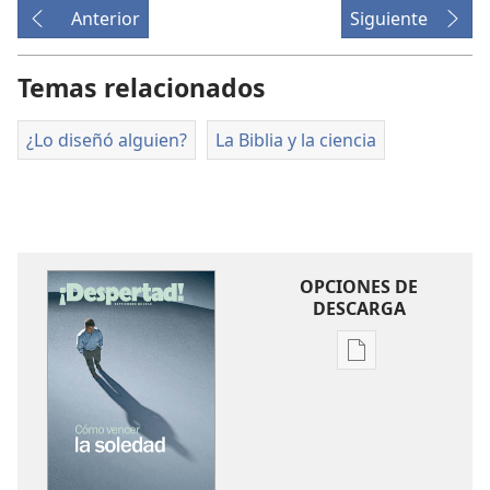
Anterior
Siguiente
Temas relacionados
¿Lo diseñó alguien?
La Biblia y la ciencia
OPCIONES DE
DESCARGA
Opciones
de
descarga
de
publicaciones