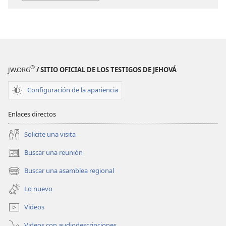
¡DESPERTAD!
Septiembre
de 2010
®
JW.ORG
/ SITIO OFICIAL DE LOS TESTIGOS DE JEHOVÁ
Configuración de la apariencia
Enlaces directos
Solicite una visita
Buscar una reunión
(abre
una
Buscar una asamblea regional
(abre
nueva
una
ventana)
Lo nuevo
nueva
ventana)
Videos
Videos con audiodescripciones