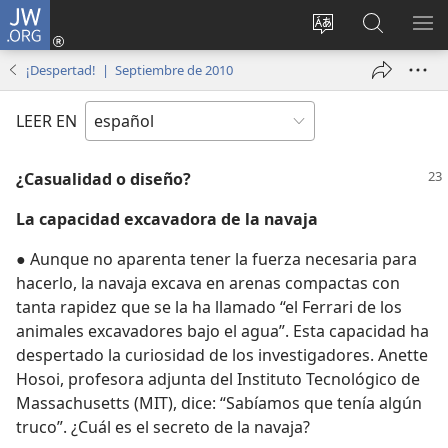
JW.ORG
Iniciar
sesión
Cambiar
Búsqueda
MO
(abre
idioma
en
ME
¡Despertad! | Septiembre de 2010
una
del sitio
jw.org
nueva
LEER EN
ventana)
¿Casualidad o diseño?
La capacidad excavadora de la navaja
● Aunque no aparenta tener la fuerza necesaria para
hacerlo, la navaja excava en arenas compactas con
tanta rapidez que se la ha llamado “el Ferrari de los
animales excavadores bajo el agua”. Esta capacidad ha
despertado la curiosidad de los investigadores. Anette
Hosoi, profesora adjunta del Instituto Tecnológico de
Massachusetts (MIT), dice: “Sabíamos que tenía algún
truco”. ¿Cuál es el secreto de la navaja?