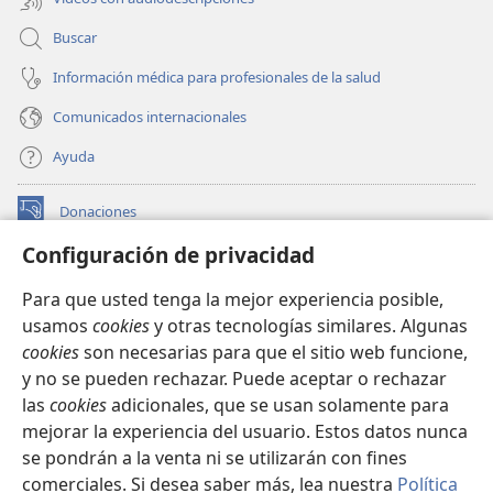
Buscar
Información médica para profesionales de la salud
Comunicados internacionales
Ayuda
Donaciones
(abre
una
Configuración de privacidad
nueva
BIBLIOTECA EN LÍNEA Watchtower™
(abre
ventana)
Para que usted tenga la mejor experiencia posible,
una
®
JW Hub
usamos
cookies
y otras tecnologías similares. Algunas
nueva
(abre
ventana)
cookies
son necesarias para que el sitio web funcione,
una
®
JW Library
nueva
y no se pueden rechazar. Puede aceptar o rechazar
ventana)
las
cookies
adicionales, que se usan solamente para
Watchtower Library
mejorar la experiencia del usuario. Estos datos nunca
se pondrán a la venta ni se utilizarán con fines
comerciales. Si desea saber más, lea nuestra
Política