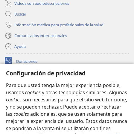
Videos con audiodescripciones
Buscar
Información médica para profesionales de la salud
Comunicados internacionales
Ayuda
Donaciones
(abre
una
Configuración de privacidad
nueva
BIBLIOTECA EN LÍNEA Watchtower™
(abre
ventana)
Para que usted tenga la mejor experiencia posible,
una
®
JW Hub
usamos
cookies
y otras tecnologías similares. Algunas
nueva
(abre
ventana)
cookies
son necesarias para que el sitio web funcione,
una
®
JW Library
nueva
y no se pueden rechazar. Puede aceptar o rechazar
ventana)
las
cookies
adicionales, que se usan solamente para
Watchtower Library
mejorar la experiencia del usuario. Estos datos nunca
se pondrán a la venta ni se utilizarán con fines