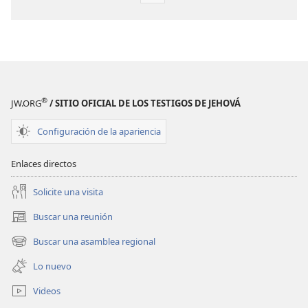
de
descarga
de
publicaciones
¡DESPERTAD!
Julio
®
JW.ORG
/ SITIO OFICIAL DE LOS TESTIGOS DE JEHOVÁ
de 2009
Configuración de la apariencia
Enlaces directos
Solicite una visita
Buscar una reunión
(abre
una
Buscar una asamblea regional
(abre
nueva
una
ventana)
Lo nuevo
nueva
ventana)
Videos