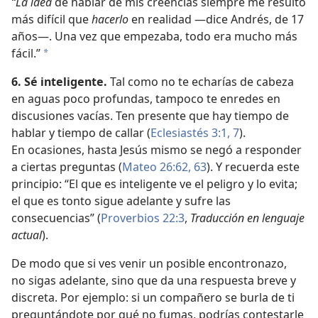
“La idea
de hablar de mis creencias siempre me resultó
más difícil que
hacerlo
en realidad —dice Andrés, de 17
años—. Una vez que empezaba, todo era mucho más
fácil.”
*
6. Sé inteligente.
Tal como no te echarías de cabeza
en aguas poco profundas, tampoco te enredes en
discusiones vacías. Ten presente que hay tiempo de
hablar y tiempo de callar (
Eclesiastés 3:1,
7
).
En ocasiones, hasta Jesús mismo se negó a responder
a ciertas preguntas (
Mateo 26:62, 63
). Y recuerda este
principio: “El que es inteligente ve el peligro y lo evita;
el que es tonto sigue adelante y sufre las
consecuencias” (
Proverbios 22:3
,
Traducción en lenguaje
actual
).
De modo que si ves venir un posible encontronazo,
no sigas adelante, sino que da una respuesta breve y
discreta. Por ejemplo: si un compañero se burla de ti
preguntándote por qué no fumas, podrías contestarle