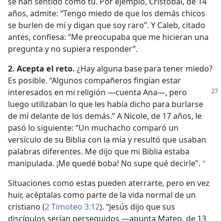
se han sentido como tú. Por ejemplo, Cristóbal, de 14
años, admite: “Tengo miedo de que los demás chicos
se burlen de mí y digan que soy raro”. Y Caleb, citado
antes, confiesa: “Me preocupaba que me hicieran una
pregunta y no supiera responder”.
2. Acepta el reto.
¿Hay alguna base para tener miedo?
Es posible. “Algunos compañeros fingían estar
interesados en mi religión
—cuenta Ana—, pero
luego utilizaban lo que les había dicho para burlarse
de mí delante de los demás.” A Nicole, de 17 años, le
pasó lo siguiente: “Un muchacho comparó un
versículo de su Biblia con la mía y resultó que usaban
palabras diferentes. Me dijo que mi Biblia estaba
manipulada. ¡Me quedé boba! No supe qué decirle”.
*
Situaciones como estas pueden aterrarte, pero en vez
huir, acéptalas como parte de la vida normal de un
cristiano (
2 Timoteo 3:12
). “Jesús dijo que sus
discípulos serían perseguidos —apunta Mateo, de 13