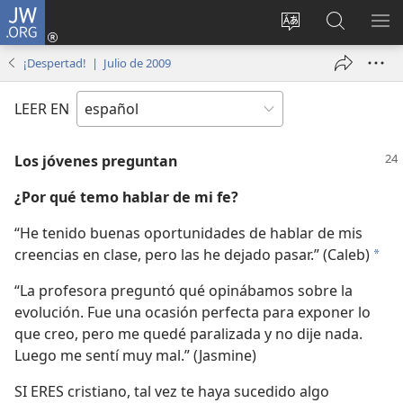
JW.ORG
Iniciar
sesión
Cambiar
Búsqueda
MO
(abre
idioma
en
ME
¡Despertad! | Julio de 2009
una
del sitio
jw.org
nueva
LEER EN
ventana)
Los jóvenes preguntan
¿Por qué temo hablar de mi fe?
“He tenido buenas oportunidades de hablar de mis
creencias en clase, pero las he dejado pasar.” (Caleb)
*
“La profesora preguntó qué opinábamos sobre la
evolución. Fue una ocasión perfecta para exponer lo
que creo, pero me quedé paralizada y no dije nada.
Luego me sentí muy mal.” (Jasmine)
SI ERES cristiano, tal vez te haya sucedido algo