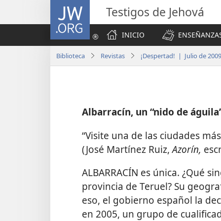
JW.ORG
Testigos de Jehová
INICIO
ENSEÑANZAS
Biblioteca
Revistas
¡Despertad! | Julio de 200
Albarracín, un “nido de águil
“Visite una de las ciudades más
(José Martínez Ruiz,
Azorín,
esc
ALBARRACÍN es única. ¿Qué sin
provincia de Teruel? Su geograf
eso, el gobierno español la d
en 2005, un grupo de cualifica