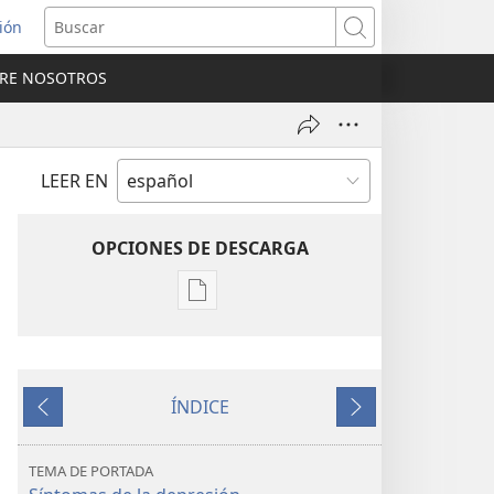
sión
Buscar
RE NOSOTROS
a
na)
LEER EN
OPCIONES DE DESCARGA
Opciones
de
descarga
de
ÍNDICE
publicaciones
Anterior
Siguiente
¡DESPERTAD!
Julio
TEMA DE PORTADA
de 2009