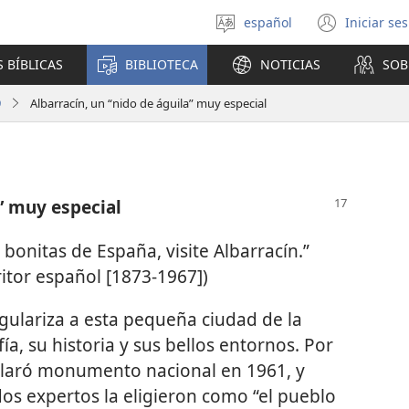
español
Iniciar se
Seleccionar
(abre
idioma
una
 BÍBLICAS
BIBLIOTECA
NOTICIAS
SOB
nuev
venta
9
Albarracín, un “nido de águila” muy especial
a” muy especial
 bonitas de España, visite Albarracín.”
ritor español [1873-1967])
gulariza a esta pequeña ciudad de la
ía, su historia y sus bellos entornos. Por
eclaró monumento nacional en 1961, y
dos expertos la eligieron como “el pueblo