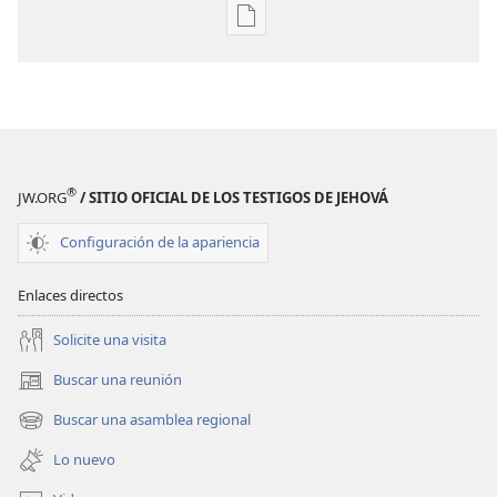
Opciones
de
descarga
de
publicaciones
¡DESPERTAD!
Septiembre
®
JW.ORG
/ SITIO OFICIAL DE LOS TESTIGOS DE JEHOVÁ
de 2008
Configuración de la apariencia
Enlaces directos
Solicite una visita
Buscar una reunión
(abre
una
Buscar una asamblea regional
(abre
nueva
una
ventana)
Lo nuevo
nueva
ventana)