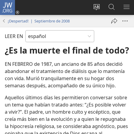
JW.ORG
Iniciar
sesión
Cambiar
Búsqueda
MO
(abre
idioma
en
ME
¡Despertad! | Septiembre de 2008
una
del sitio
jw.org
nueva
LEER EN
ventana)
¿Es la muerte el final de todo?
EN FEBRERO de 1987, un anciano de 85 años decidió
abandonar el tratamiento de diálisis que lo mantenía
con vida. Murió tranquilamente en su hogar dos
semanas después, acompañado de su único hijo.
Aquellos últimos días les permitieron conversar sobre
un tema que habían tratado antes: “¿Es posible volver
a vivir?”. El padre, un hombre culto y escéptico, que
creía más bien en la evolución y a quien le repugnaba
la hipocresía religiosa, se consideraba agnóstico, pues
opinaba que la existencia de Dios escapa al