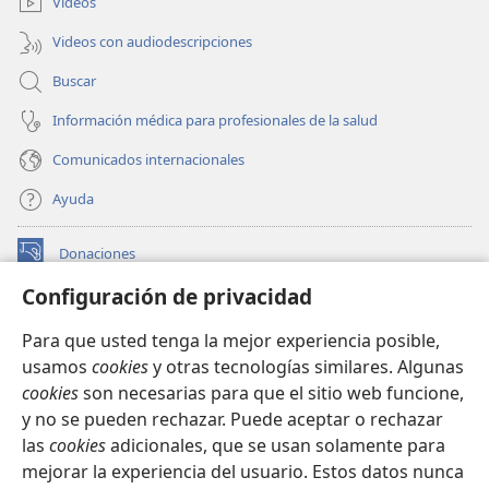
Videos
Videos con audiodescripciones
Buscar
Información médica para profesionales de la salud
Comunicados internacionales
Ayuda
Donaciones
(abre
una
Configuración de privacidad
nueva
BIBLIOTECA EN LÍNEA Watchtower™
(abre
ventana)
Para que usted tenga la mejor experiencia posible,
una
®
JW Hub
usamos
cookies
y otras tecnologías similares. Algunas
nueva
(abre
ventana)
cookies
son necesarias para que el sitio web funcione,
una
®
JW Library
nueva
y no se pueden rechazar. Puede aceptar o rechazar
ventana)
las
cookies
adicionales, que se usan solamente para
Watchtower Library
mejorar la experiencia del usuario. Estos datos nunca