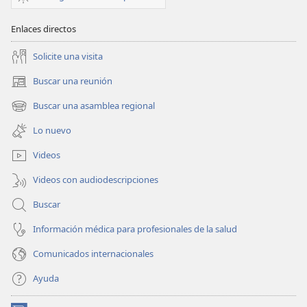
Enlaces directos
Solicite una visita
Buscar una reunión
(abre
una
Buscar una asamblea regional
(abre
nueva
una
ventana)
Lo nuevo
nueva
ventana)
Videos
Videos con audiodescripciones
Buscar
Información médica para profesionales de la salud
Comunicados internacionales
Ayuda