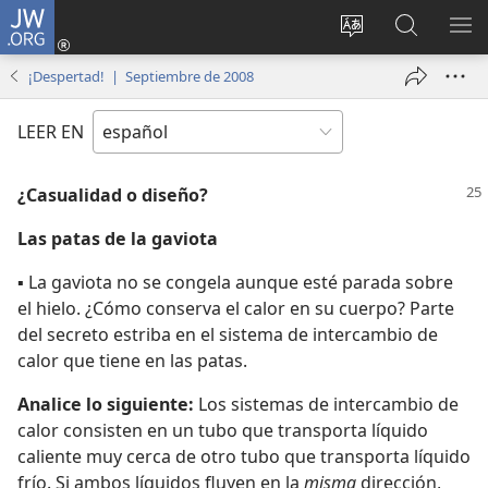
JW.ORG
Iniciar
sesión
Cambiar
Búsqueda
MO
(abre
idioma
en
ME
¡Despertad! | Septiembre de 2008
una
del sitio
jw.org
nueva
LEER EN
ventana)
¿Casualidad o diseño?
Las patas de la gaviota
▪ La gaviota no se congela aunque esté parada sobre
el hielo. ¿Cómo conserva el calor en su cuerpo? Parte
del secreto estriba en el sistema de intercambio de
calor que tiene en las patas.
Analice lo siguiente:
Los sistemas de intercambio de
calor consisten en un tubo que transporta líquido
caliente muy cerca de otro tubo que transporta líquido
frío. Si ambos líquidos fluyen en la
misma
dirección,