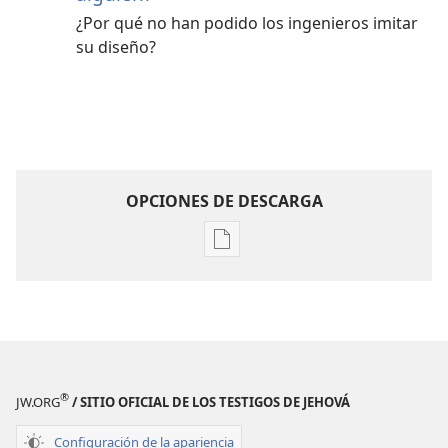
¿Por qué no han podido los ingenieros imitar
su diseño?
OPCIONES DE DESCARGA
Opciones
de
descarga
de
publicaciones
¡DESPERTAD!
Septiembre
®
JW.ORG
/ SITIO OFICIAL DE LOS TESTIGOS DE JEHOVÁ
de 2008
Configuración de la apariencia