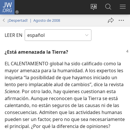
JW.ORG
Iniciar
sesión
Cambiar
Búsqueda
MO
(abre
idioma
en
ME
¡Despertad! | Agosto de 2008
una
del sitio
jw.org
nueva
LEER EN
ventana)
¿Está amenazada la Tierra?
EL CALENTAMIENTO global ha sido calificado como la
mayor amenaza para la humanidad. A los expertos les
inquieta “la posibilidad de que hayamos iniciado un
lento pero implacable alud de cambios”, dice la revista
Science.
Por otro lado, hay quienes cuestionan esta
afirmación. Aunque reconocen que la Tierra se está
calentando, no están seguros de las causas ni de las
consecuencias. Admiten que las actividades humanas
pueden ser un factor, pero no que sea necesariamente
el principal. ¿Por qué la diferencia de opiniones?