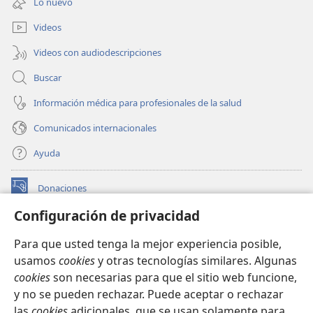
Lo nuevo
nueva
ventana)
Videos
Videos con audiodescripciones
Buscar
Información médica para profesionales de la salud
Comunicados internacionales
Ayuda
Donaciones
(abre
una
Configuración de privacidad
nueva
BIBLIOTECA EN LÍNEA Watchtower™
(abre
ventana)
Para que usted tenga la mejor experiencia posible,
una
®
JW Hub
usamos
cookies
y otras tecnologías similares. Algunas
nueva
(abre
ventana)
cookies
son necesarias para que el sitio web funcione,
una
®
JW Library
nueva
y no se pueden rechazar. Puede aceptar o rechazar
ventana)
las
cookies
adicionales, que se usan solamente para