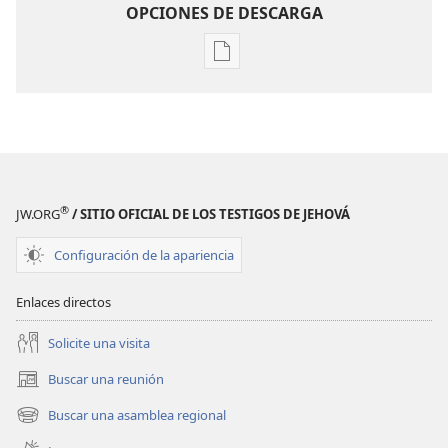
OPCIONES DE DESCARGA
Opciones
de
descarga
de
publicaciones
¡DESPERTAD!
Agosto
®
JW.ORG
/ SITIO OFICIAL DE LOS TESTIGOS DE JEHOVÁ
de 2008
Configuración de la apariencia
Enlaces directos
Solicite una visita
Buscar una reunión
(abre
una
Buscar una asamblea regional
(abre
nueva
una
ventana)