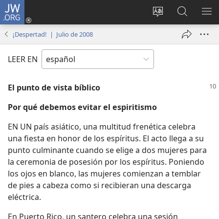
JW.ORG
Iniciar
sesión
Cambiar
Búsqueda
MO
(abre
idioma
en
ME
¡Despertad! | Julio de 2008
una
del sitio
jw.org
nueva
LEER EN
ventana)
El punto de vista bíblico
Por qué debemos evitar el espiritismo
EN UN país asiático, una multitud frenética celebra
una fiesta en honor de los espíritus. El acto llega a su
punto culminante cuando se elige a dos mujeres para
la ceremonia de posesión por los espíritus. Poniendo
los ojos en blanco, las mujeres comienzan a temblar
de pies a cabeza como si recibieran una descarga
eléctrica.
En Puerto Rico, un santero celebra una sesión