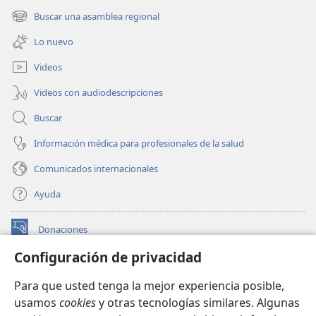
una
Buscar una asamblea regional
(abre
nueva
una
ventana)
Lo nuevo
nueva
ventana)
Videos
Videos con audiodescripciones
Buscar
Información médica para profesionales de la salud
Comunicados internacionales
Ayuda
Donaciones
(abre
una
Configuración de privacidad
nueva
BIBLIOTECA EN LÍNEA Watchtower™
(abre
ventana)
Para que usted tenga la mejor experiencia posible,
una
®
JW Hub
usamos
cookies
y otras tecnologías similares. Algunas
nueva
(abre
ventana)