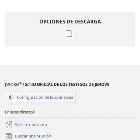
OPCIONES DE DESCARGA
Opciones
de
descarga
de
publicaciones
¡DESPERTAD!
Julio
®
JW.ORG
/ SITIO OFICIAL DE LOS TESTIGOS DE JEHOVÁ
de 2008
Configuración de la apariencia
Enlaces directos
Solicite una visita
Buscar una reunión
(abre