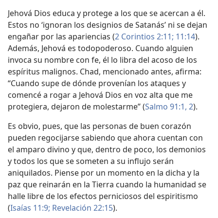
Jehová Dios educa y protege a los que se acercan a él.
Estos no ‘ignoran los designios de Satanás’ ni se dejan
engañar por las apariencias (
2 Corintios 2:11;
11:14
).
Además, Jehová es todopoderoso. Cuando alguien
invoca su nombre con fe, él lo libra del acoso de los
espíritus malignos. Chad, mencionado antes, afirma:
“Cuando supe de dónde provenían los ataques y
comencé a rogar a Jehová Dios en voz alta que me
protegiera, dejaron de molestarme” (
Salmo 91:1, 2
).
Es obvio, pues, que las personas de buen corazón
pueden regocijarse sabiendo que ahora cuentan con
el amparo divino y que, dentro de poco, los demonios
y todos los que se someten a su influjo serán
aniquilados. Piense por un momento en la dicha y la
paz que reinarán en la Tierra cuando la humanidad se
halle libre de los efectos perniciosos del espiritismo
(
Isaías 11:9;
Revelación 22:15
).