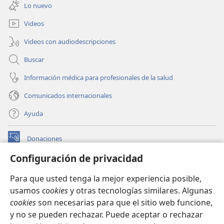
una
ventana)
Lo nuevo
nueva
ventana)
Videos
Videos con audiodescripciones
Buscar
Información médica para profesionales de la salud
Comunicados internacionales
Ayuda
Donaciones
(abre
una
Configuración de privacidad
nueva
BIBLIOTECA EN LÍNEA Watchtower™
(abre
ventana)
Para que usted tenga la mejor experiencia posible,
una
®
JW Hub
usamos
cookies
y otras tecnologías similares. Algunas
nueva
(abre
ventana)
cookies
son necesarias para que el sitio web funcione,
una
®
JW Library
nueva
y no se pueden rechazar. Puede aceptar o rechazar
ventana)