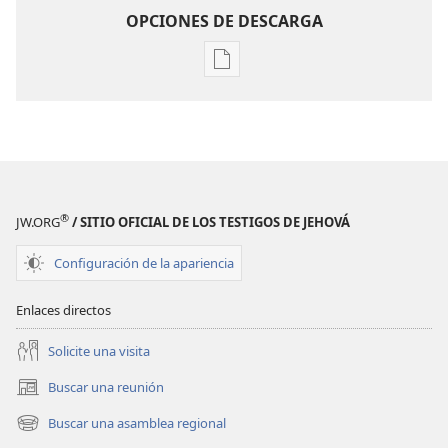
OPCIONES DE DESCARGA
Opciones
de
descarga
de
publicaciones
¡DESPERTAD!
Julio
®
JW.ORG
/ SITIO OFICIAL DE LOS TESTIGOS DE JEHOVÁ
de 2008
Configuración de la apariencia
Enlaces directos
Solicite una visita
Buscar una reunión
(abre
una
Buscar una asamblea regional
(abre
nueva