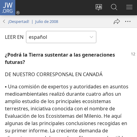
JW.ORG
Iniciar
sesión
Cambiar
Búsqueda
MO
(abre
idioma
en
ME
¡Despertad! | Julio de 2008
una
del sitio
jw.org
nueva
LEER EN
ventana)
¿Podrá la Tierra sustentar a las generaciones
futuras?
DE NUESTRO CORRESPONSAL EN CANADÁ
▪ Una comisión de expertos y autoridades en asuntos
medioambientales realizó durante cuatro años un
amplio estudio de los principales ecosistemas
terrestres, iniciativa conocida con el nombre de
Evaluación de los Ecosistemas del Milenio. He aquí
algunas de las principales conclusiones recogidas en
su primer informe. La creciente demanda de