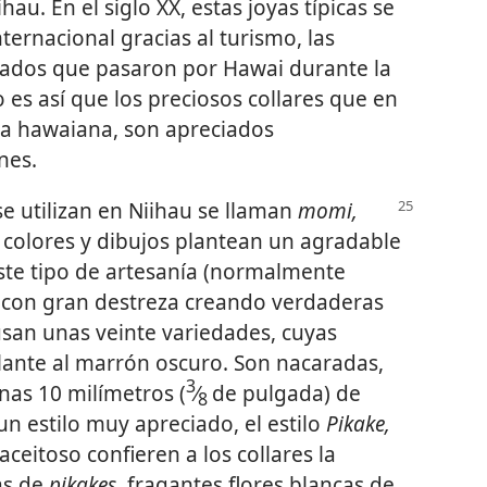
au. En el siglo XX, estas joyas típicas se
ernacional gracias al turismo, las
ldados que pasaron por Hawai durante la
es así que los preciosos collares que en
za hawaiana, son apreciados
nes.
e utilizan en Niihau se llaman
momi,
 colores y dibujos plantean un agradable
este tipo de artesanía (normalmente
n con gran destreza creando verdaderas
usan unas veinte variedades, cuyas
llante al marrón oscuro. Son nacaradas,
3
as 10 milímetros (
⁄
de pulgada) de
8
 un estilo muy apreciado, el estilo
Pikake,
aceitoso confieren a los collares la
as de
pikakes,
fragantes flores blancas de