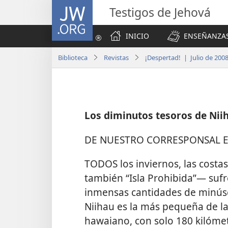
JW.ORG
Testigos de Jehová
INICIO
ENSEÑANZAS
Biblioteca
Revistas
¡Despertad! | Julio de 200
Los diminutos tesoros de Nii
DE NUESTRO CORRESPONSAL 
TODOS los inviernos, las costa
también “Isla Prohibida”— sufr
inmensas cantidades de minúsc
Niihau es la más pequeña de las
hawaiano, con solo 180 kilóme