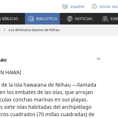
español
Iniciar se
Seleccionar
(abre
idioma
una
 BÍBLICAS
BIBLIOTECA
NOTICIAS
SOB
nuev
venta
8
Los diminutos tesoros de Niihau
hau
EN HAWAI
s de la isla hawaiana de Niihau —llamada
en los embates de las olas, que arrojan
ulas conchas marinas en sus playas.
 siete islas habitadas del archipiélago
tros cuadrados (70 millas cuadradas) de