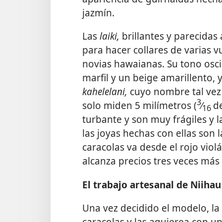
jazmín.
Las
laiki,
brillantes y parecidas 
para hacer collares de varias 
novias hawaianas. Su tono osc
marfil y un beige amarillento,
kahelelani,
cuyo nombre tal vez
3
solo miden 5 milímetros (
⁄
d
16
turbante y son muy frágiles y la
las joyas hechas con ellas son l
caracolas va desde el rojo viol
alcanza precios tres veces más 
El trabajo artesanal de Niihau
Una vez decidido el modelo, la
caracolas y las agujerea con u