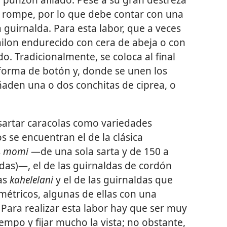
e rompe, por lo que debe contar con una
guirnalda. Para esta labor, que a veces
nailon endurecido con cera de abeja o con
o. Tradicionalmente, se coloca al final
 forma de botón y, donde se unen los
ñaden una o dos conchitas de ciprea, o
sartar caracolas como variedades
s se encuentran el de la clásica
s
momi
—de una sola sarta y de 150 a
das)—, el de las guirnaldas de cordón
as
kahelelani
y el de las guirnaldas que
étricos, algunas de ellas con una
 Para realizar esta labor hay que ser muy
empo y fijar mucho la vista; no obstante,