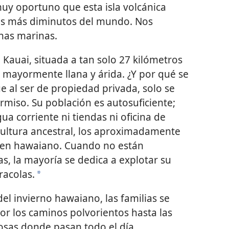
muy oportuno que esta isla volcánica
os más diminutos del mundo. Nos
has marinas.
e Kauai, situada a tan solo 27 kilómetros
es mayormente llana y árida. ¿Y por qué se
ue al ser de propiedad privada, solo se
rmiso. Su población es autosuficiente;
gua corriente ni tiendas ni oficina de
 cultura ancestral, los aproximadamente
n en hawaiano. Cuando no están
as, la mayoría se dedica a explotar su
racolas.
*
l invierno hawaiano, las familias se
por los caminos polvorientos hasta las
osas donde pasan todo el día