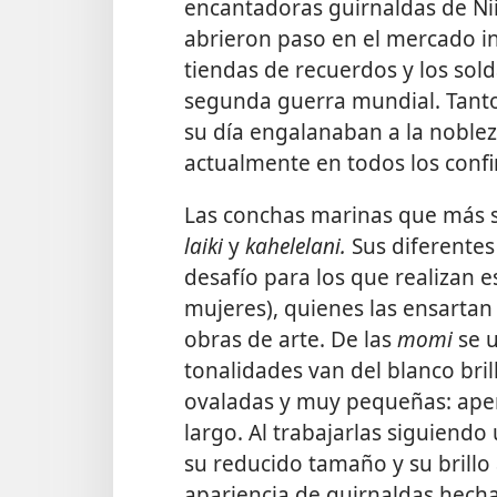
encantadoras guirnaldas de Niih
abrieron paso en el mercado int
tiendas de recuerdos y los so
segunda guerra mundial. Tanto 
su día engalanaban a la noble
actualmente en todos los confi
Las conchas marinas que más s
laiki
y
kahelelani.
Sus diferentes
desafío para los que realizan 
mujeres), quienes las ensarta
obras de arte. De las
momi
se 
tonalidades van del blanco bri
ovaladas y muy pequeñas: apen
largo. Al trabajarlas siguiendo
su reducido tamaño y su brillo 
apariencia de guirnaldas hech