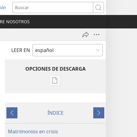
sión
Buscar
RE NOSOTROS
a
na)
LEER EN
OPCIONES DE DESCARGA
Opciones
de
descarga
de
ÍNDICE
publicaciones
Anterior
Siguiente
¡DESPERTAD!
Julio
Matrimonios en crisis
de 2008