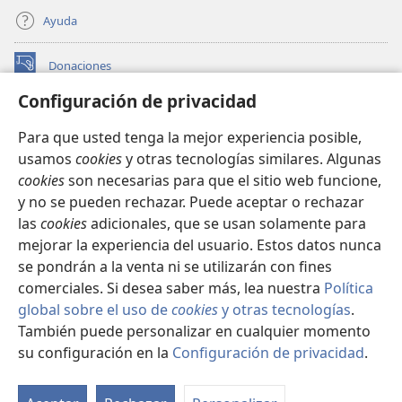
Ayuda
Donaciones
(abre
una
Configuración de privacidad
nueva
BIBLIOTECA EN LÍNEA Watchtower™
(abre
ventana)
Para que usted tenga la mejor experiencia posible,
una
®
JW Hub
usamos
cookies
y otras tecnologías similares. Algunas
nueva
(abre
ventana)
cookies
son necesarias para que el sitio web funcione,
una
®
JW Library
nueva
y no se pueden rechazar. Puede aceptar o rechazar
ventana)
las
cookies
adicionales, que se usan solamente para
Watchtower Library
mejorar la experiencia del usuario. Estos datos nunca
se pondrán a la venta ni se utilizarán con fines
comerciales. Si desea saber más, lea nuestra
Política
global sobre el uso de
cookies
y otras tecnologías
.
Copyright
© 2026 Watch Tower Bible and Tract Society of Pennsylvania.
También puede personalizar en cualquier momento
CONDICIONES DE USO
|
POLÍTICA DE PRIVACIDAD
|
su configuración en la
Configuración de privacidad
.
Mo
CONFIGURACIÓN DE PRIVACIDAD
ín