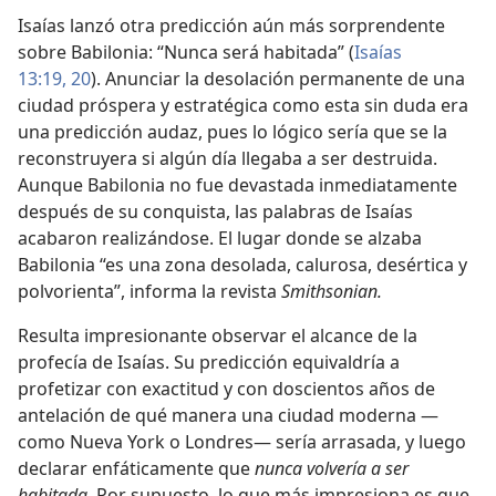
Isaías lanzó otra predicción aún más sorprendente
sobre Babilonia: “Nunca será habitada” (
Isaías
13:19, 20
). Anunciar la desolación permanente de una
ciudad próspera y estratégica como esta sin duda era
una predicción audaz, pues lo lógico sería que se la
reconstruyera si algún día llegaba a ser destruida.
Aunque Babilonia no fue devastada inmediatamente
después de su conquista, las palabras de Isaías
acabaron realizándose. El lugar donde se alzaba
Babilonia “es una zona desolada, calurosa, desértica y
polvorienta”, informa la revista
Smithsonian.
Resulta impresionante observar el alcance de la
profecía de Isaías. Su predicción equivaldría a
profetizar con exactitud y con doscientos años de
antelación de qué manera una ciudad moderna —
como Nueva York o Londres— sería arrasada, y luego
declarar enfáticamente que
nunca volvería a ser
habitada.
Por supuesto, lo que más impresiona es que