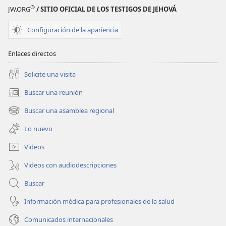
Noviembre
®
JW.ORG
/ SITIO OFICIAL DE LOS TESTIGOS DE JEHOVÁ
de 2007
Configuración de la apariencia
Enlaces directos
Solicite una visita
Buscar una reunión
(abre
una
Buscar una asamblea regional
(abre
nueva
una
ventana)
Lo nuevo
nueva
ventana)
Videos
Videos con audiodescripciones
Buscar
Información médica para profesionales de la salud
Comunicados internacionales