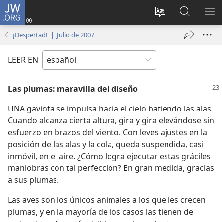
JW.ORG
Iniciar
sesión
Cambiar
Búsqueda
MO
(abre
idioma
en
ME
¡Despertad! | Julio de 2007
una
del sitio
jw.org
nueva
LEER EN
ventana)
Las plumas: maravilla del diseño
UNA gaviota se impulsa hacia el cielo batiendo las alas.
Cuando alcanza cierta altura, gira y gira elevándose sin
esfuerzo en brazos del viento. Con leves ajustes en la
posición de las alas y la cola, queda suspendida, casi
inmóvil, en el aire. ¿Cómo logra ejecutar estas gráciles
maniobras con tal perfección? En gran medida, gracias
a sus plumas.
Las aves son los únicos animales a los que les crecen
plumas, y en la mayoría de los casos las tienen de