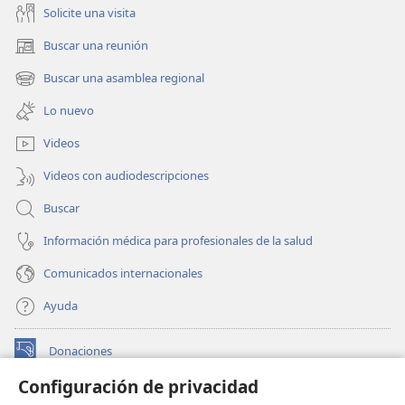
Solicite una visita
Buscar una reunión
(abre
una
Buscar una asamblea regional
(abre
nueva
una
ventana)
Lo nuevo
nueva
ventana)
Videos
Videos con audiodescripciones
Buscar
Información médica para profesionales de la salud
Comunicados internacionales
Ayuda
Donaciones
(abre
una
Configuración de privacidad
nueva
BIBLIOTECA EN LÍNEA Watchtower™