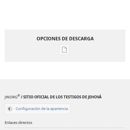
OPCIONES DE DESCARGA
Opciones
de
descarga
de
publicaciones
¡DESPERTAD!
Julio
®
JW.ORG
/ SITIO OFICIAL DE LOS TESTIGOS DE JEHOVÁ
de 2007
Configuración de la apariencia
Enlaces directos