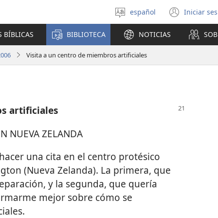
español
Iniciar se
Seleccionar
(abre
idioma
una
 BÍBLICAS
BIBLIOTECA
NOTICIAS
SOB
nuev
venta
2006
Visita a un centro de miembros artificiales
 artificiales
EN NUEVA ZELANDA
cer una cita en el centro protésico
ington (Nueva Zelanda). La primera, que
 reparación, y la segunda, que quería
nformarme mejor sobre cómo se
iales.